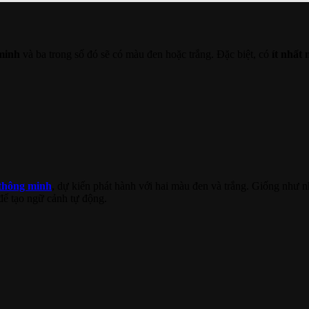
minh
và ba trong số đó sẽ có màu đen hoặc trắng. Đặc biệt, có
ít nhất 
 thông minh
, dự kiến phát hành với hai màu đen và trắng. Giống như
để tạo ngữ cảnh tự động.