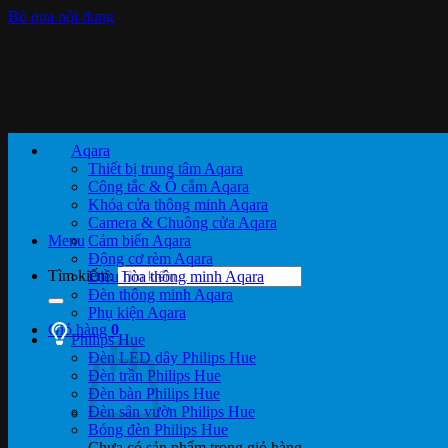
Bỏ qua nội dung
Aqara
Thiết bị trung tâm Aqara
Công tắc & Ổ cắm Aqara
Khóa cửa thông minh Aqara
Camera & Chuông cửa Aqara
Menu
Cảm biến Aqara
Động cơ rèm Aqara
Tìm kiếm:
Điều hòa thông minh Aqara
Đèn thông minh Aqara
Phụ kiện Aqara
Giỏ hàng
0
Philips Hue
Đèn LED dây Philips Hue
Đèn trần Philips Hue
Đèn bàn Philips Hue
Đèn sân vườn Philips Hue
Bóng đèn Philips Hue
Chưa có sản phẩm trong giỏ hàng.