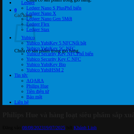
Ledger
Ledger Nano S Plus
0
Ledger Nano X
Giỏ hàng
Ledger Nano Gen 5
Ledger Flex
Ledger Stax
Yubico
Yubico YubiKey 5 NFC
Yubico YubiKey 5C NFC
Chưa có sản phẩm trong giỏ hàng.
Yubico Security Key NFC
Yubico Security Key C NFC
Yubico YubiKey Bio
Yubico YubiHSM 2
Tin tức
AQARA
Philips Hue
Tiền điện tử
Bảo mật
Liên hệ
Philips Hue và hàng loạt siêu phẩm sắp xuấ
Đăng vào
08/08/2023
19/07/2025
bởi
Khánh Linh