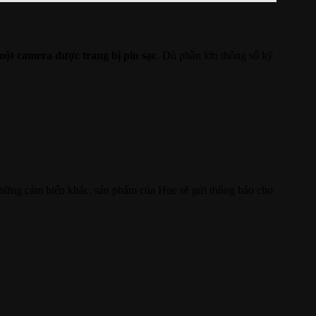
một camera được trang bị pin sạc
. Dù phần lớn thông số kỹ
 những cảm biến khác, sản phẩm của Hue sẽ gửi thông báo cho