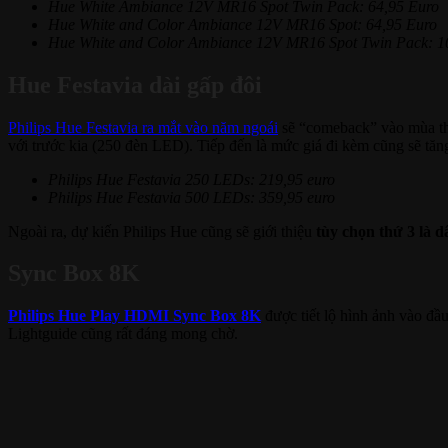
Hue White Ambiance 12V MR16 Spot Twin Pack: 64,95 Euro
Hue White and Color Ambiance 12V MR16 Spot: 64,95 Euro
Hue White and Color Ambiance 12V MR16 Spot Twin Pack: 1
Hue Festavia dài gấp đôi
Philips Hue Festavia ra mắt vào năm ngoái
sẽ “comeback” vào mùa thu
với trước kia (250 đèn LED). Tiếp đến là mức giá đi kèm cũng sẽ tăn
Philips Hue Festavia 250 LEDs: 219,95 euro
Philips Hue Festavia 500 LEDs: 359,95 euro
Ngoài ra, dự kiến Philips Hue cũng sẽ giới thiệu
tùy chọn thứ 3 là 
Sync Box 8K
Philips Hue Play HDMI Sync Box 8K
được tiết lộ hình ảnh vào đầ
Lightguide cũng rất đáng mong chờ.