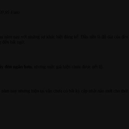
09,95 Euro
 năm nay với những sự khác biệt đáng kể. Đầu tiên là độ dài của đè
g đến bất ngờ.
dây đèn ngắn hơn
, nhưng mức giá hiện chưa được tiết lộ.
u năm nay nhưng hiện tại vẫn chưa có bất kỳ cập nhật nào mới cho thời