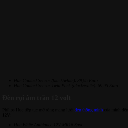
Hue Contact Sensor (black/white): 39,95 Euro
Hue Contact Sensor Twin Pack (black/white): 69,95 Euro
Đèn rọi âm trần 12 volt
Philips Hue tiếp tục mở rộng mạng lưới
đèn thông minh
của mình đến 
12V
:
Hue White Ambiance 12V MR16 Spot