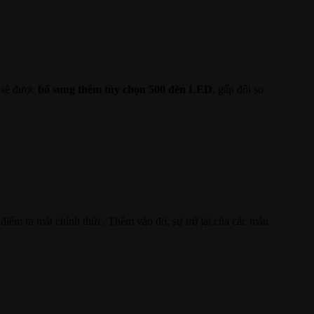
n sẽ được
bổ sung thêm tùy chọn 500 đèn LED
, gấp đôi so
 điểm ra mắt chính thức. Thêm vào đó, sự trở lại của các mẫu