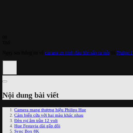
08
Th8
Ngay sau thông tin về
camera an ninh đầu tiên sắp ra mắt
thì
Philips 
Nội dung bài viết
Camera mang thương hiệu Philips Hue
Cảm biến cửa với hai màu khác nhau
Đèn rọi âm trần 12 volt
Hue Festavia dài gấp đôi
Sync Box 8K