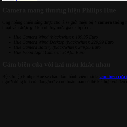
Camera mang thương hiệu Philips Hue
Ông hoàng chiếu sáng được cho là sẽ giới thiệu
bộ 4 camera thông 
thuật vẫn được giữ kín nhưng mức giá đã bị rò rỉ:
Hue Camera Wired (black/white): 199,95 Euro
Hue Camera Wired Desktop (black/white): 229,99 Euro
Hue Camera Battery (black/white): 249,95 Euro
Hue Flood Light Camera: 349,95 Euro
Cảm biến cửa với hai màu khác nhau
Bộ sưu tập Philips Hue sẽ chào đón thành viên mới là
cảm biến cửa
người dùng khi cửa đóng/mở và nó hoàn toàn có thể kết hợp với đèn 