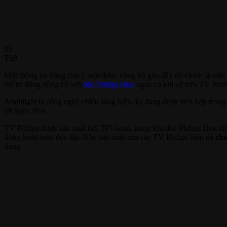
05
Th8
Một thông tin đáng chú ý mới được công bố gần đây đó chính là việ
thể tự động đồng bộ với
đèn Philips Hue
ngay cả khi sở hữu TV Phil
Ambilight là công nghệ chiếu sáng hiện đại đang được tích hợp trong
tới Sync Box.
TV Philips được sản xuất bởi TPVision, trong khi đèn Philips Hue đư
động hoàn toàn độc lập. Nhà sản xuất của các TV Philips hiện đã
chí
dụng.