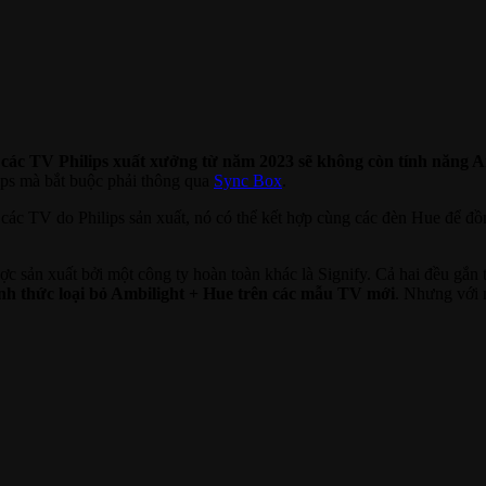
c
các TV Philips xuất xưởng từ năm 2023 sẽ không còn tính năng A
ips mà bắt buộc phải thông qua
Sync Box
.
 các TV do Philips sản xuất, nó có thể kết hợp cùng các đèn Hue để đ
ợc sản xuất bởi một công ty hoàn toàn khác là Signify. Cả hai đều gắn
nh thức loại bỏ Ambilight + Hue trên các mẫu TV mới
. Nhưng với 