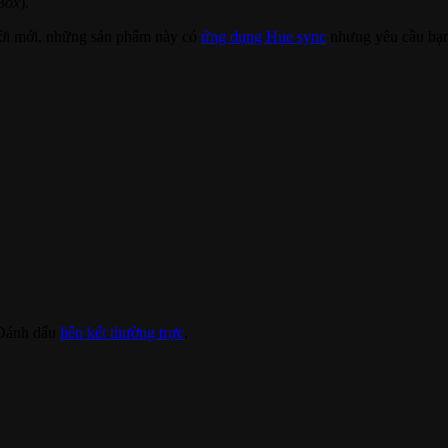
 Box
).
ời mới, những sản phẩm này có
ứng dụng Hue sync
nhưng yêu cầu bạn
 Đánh dấu
liên kết thường trực
.