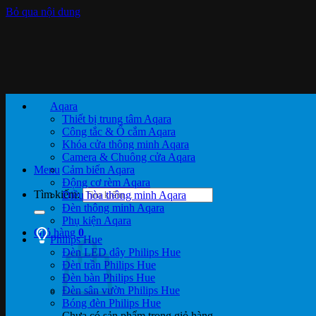
Bỏ qua nội dung
Aqara
Thiết bị trung tâm Aqara
Công tắc & Ổ cắm Aqara
Khóa cửa thông minh Aqara
Camera & Chuông cửa Aqara
Menu
Cảm biến Aqara
Động cơ rèm Aqara
Tìm kiếm:
Điều hòa thông minh Aqara
Đèn thông minh Aqara
Phụ kiện Aqara
Giỏ hàng
0
Philips Hue
Đèn LED dây Philips Hue
Đèn trần Philips Hue
Đèn bàn Philips Hue
Đèn sân vườn Philips Hue
Bóng đèn Philips Hue
Chưa có sản phẩm trong giỏ hàng.