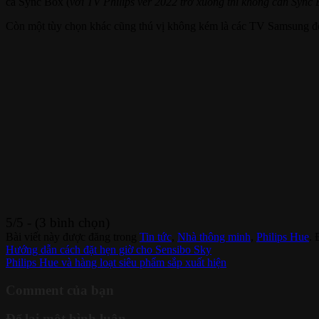
cả Sync Box (
với TV Philips ver 2022 trở xuống thì không cần Sync
Còn một tùy chọn khác cũng thú vị không kém là các TV Samsung đ
5/5 - (3 bình chọn)
Bài viết này được đăng trong
Tin tức
,
Nhà thông minh
,
Philips Hue
.
Hướng dẫn cách đặt hẹn giờ cho Sensibo Sky
Philips Hue và hàng loạt siêu phẩm sắp xuất hiện
Comment của bạn
Để lại một bình luận