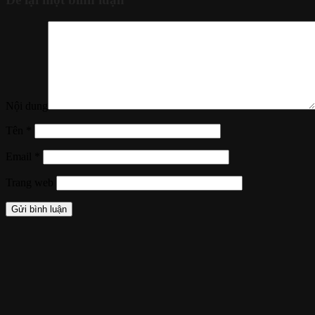
Nội dung
Tên
*
Email
*
Trang web