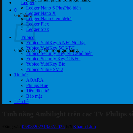
Ledger
Ledger Nano S Plus
0
Ledger Nano X
Giỏ hàng
Ledger Nano Gen 5
Ledger Flex
Ledger Stax
Yubico
Yubico YubiKey 5 NFC
Yubico YubiKey 5C NFC
Chưa có sản phẩm trong giỏ hàng.
Yubico Security Key NFC
Yubico Security Key C NFC
Yubico YubiKey Bio
Yubico YubiHSM 2
Tin tức
AQARA
Philips Hue
Tiền điện tử
Bảo mật
Liên hệ
Tính năng Ambilight trên các TV Philips s
Đăng vào
05/08/2023
19/07/2025
bởi
Khánh Linh