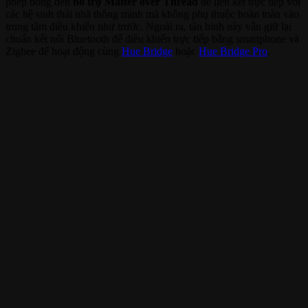
phép bóng đèn
hỗ trợ Matter over Thread
để liên kết trực tiếp với
các hệ sinh thái nhà thông minh mà không phụ thuộc hoàn toàn vào
trung tâm điều khiển như trước. Ngoài ra, tân binh này vẫn giữ lại
chuẩn kết nối Bluetooth để điều khiển trực tiếp bằng smartphone và
Zigbee để hoạt động cùng
Hue Bridge
hoặc
Hue Bridge Pro
.