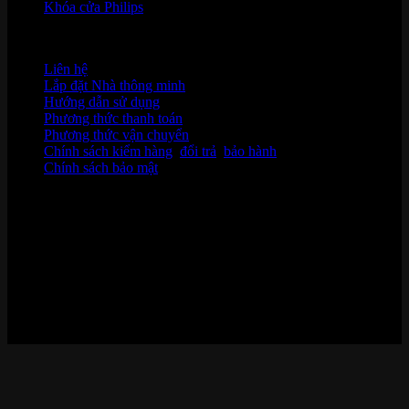
Khóa cửa Philips
HỖ TRỢ KHÁCH HÀNG
Liên hệ
Lắp đặt Nhà thông minh
Hướng dẫn sử dụng
Phương thức thanh toán
Phương thức vận chuyển
Chính sách kiểm hàng
,
đổi trả
,
bảo hành
Chính sách bảo mật