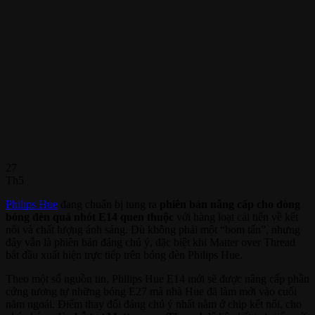
27
Th5
Philips Hue
đang chuẩn bị tung ra
phiên bản nâng cấp cho dòng
bóng đèn quả nhót E14 quen thuộc
với hàng loạt cải tiến về kết
nối và chất lượng ánh sáng. Dù không phải một “bom tấn”, nhưng
đây vẫn là phiên bản đáng chú ý, đặc biệt khi Matter over Thread
bắt đầu xuất hiện trực tiếp trên bóng đèn Philips Hue.
Theo một số nguồn tin, Philips Hue E14 mới sẽ được nâng cấp phần
cứng tương tự những bóng E27 mà nhà Hue đã làm mới vào cuối
năm ngoái. Điểm thay đổi đáng chú ý nhất nằm ở chip kết nối, cho