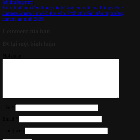
kết thường trực
.
Rỏ rì hình ảnh đèn thông minh Gradient mới của Philips Hue
Camera Aqara Hub G5 Pro vẫn là “át chủ bài” trên thị trường
camera an ninh 2026
Comment của bạn
Để lại một bình luận
Nội dung
Tên
*
Email
*
Trang web