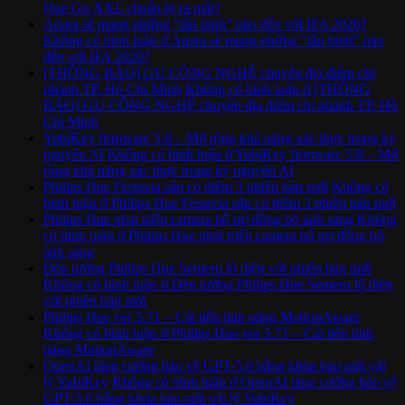
Hue Go XXL chuẩn bị ra mắt?
Aqara sẽ mang những “tân binh” nào đến với IFA 2026?
Không có bình luận
ở Aqara sẽ mang những “tân binh” nào
đến với IFA 2026?
[THÔNG BÁO] GU CÔNG NGHỆ chuyển địa điểm chi
nhánh TP. Hồ Chí Minh
Không có bình luận
ở [THÔNG
BÁO] GU CÔNG NGHỆ chuyển địa điểm chi nhánh TP. Hồ
Chí Minh
YubiKey firmware 5.8 – Mở rộng khả năng xác thực trong kỷ
nguyên AI
Không có bình luận
ở YubiKey firmware 5.8 – Mở
rộng khả năng xác thực trong kỷ nguyên AI
Philips Hue Festavia sắp có thêm 3 phiên bản mới
Không có
bình luận
ở Philips Hue Festavia sắp có thêm 3 phiên bản mới
Philips Hue phát triển camera hỗ trợ đồng bộ ánh sáng
Không
có bình luận
ở Philips Hue phát triển camera hỗ trợ đồng bộ
ánh sáng
Đèn tường Philips Hue Semeru lộ diện với phiên bản mới
Không có bình luận
ở Đèn tường Philips Hue Semeru lộ diện
với phiên bản mới
Philips Hue ver 5.71 – Cải tiến tính năng MotionAware
Không có bình luận
ở Philips Hue ver 5.71 – Cải tiến tính
năng MotionAware
OpenAI tăng cường bảo vệ GPT-5.6 bằng khóa bảo mật vật
lý YubiKey
Không có bình luận
ở OpenAI tăng cường bảo vệ
GPT-5.6 bằng khóa bảo mật vật lý YubiKey