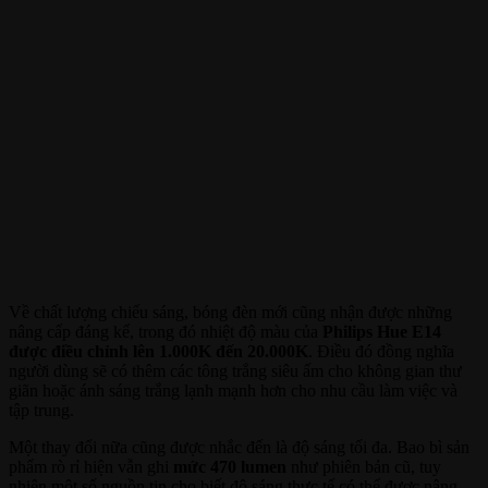
Về chất lượng chiếu sáng, bóng đèn mới cũng nhận được những
nâng cấp đáng kể, trong đó nhiệt độ màu của
Philips Hue E14
được điều chỉnh lên 1.000K đến 20.000K
. Điều đó đồng nghĩa
người dùng sẽ có thêm các tông trắng siêu ấm cho không gian thư
giãn hoặc ánh sáng trắng lạnh mạnh hơn cho nhu cầu làm việc và
tập trung.
Một thay đổi nữa cũng được nhắc đến là độ sáng tối đa. Bao bì sản
phẩm rò rỉ hiện vẫn ghi
mức 470 lumen
như phiên bản cũ, tuy
nhiên một số nguồn tin cho biết độ sáng thực tế có thể được nâng