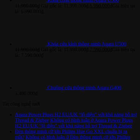
Khoá cổng thông minh Aqara U500
11.990.000
₫
Giá gốc là: 11.990.000₫.
6.990.000
₫
Giá hiện tại
là: 6.990.000₫.
Khóa cửa kính thông minh Aqara U500
11.990.000
₫
Giá gốc là: 11.990.000₫.
7.590.000
₫
Giá hiện tại
là: 7.590.000₫.
Chuông cửa thông minh Aqara G400
3.490.000
₫
Tin công nghệ mới
Aqara Power Plugs H2 EU/UK “lộ diện” với khả năng hỗ trợ
Thread & Zigbee
Không có bình luận
ở Aqara Power Plugs
H2 EU/UK “lộ diện” với khả năng hỗ trợ Thread & Zigbee
Đèn thông minh cỡ lớn Philips Hue Go XXL chuẩn bị ra
mắt?
Không có bình luận
ở Đèn thông minh cỡ lớn Philips