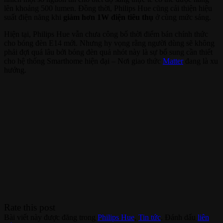
lên khoảng 500 lumen. Đồng thời, Philips Hue cũng cải thiện hiệu
suất điện năng khi
giảm hơn 1W điện tiêu thụ
ở cùng mức sáng.
Hiện tại, Philips Hue vẫn chưa công bố thời điểm bán chính thức
cho bóng đèn E14 mới. Nhưng hy vọng rằng người dùng sẽ không
phải đợi quá lâu bởi bóng đèn quả nhót này là sự bổ sung cần thiết
cho hệ thống Smarthome hiện đại – Nơi giao thức
Matter
đang là xu
hướng.
Rate this post
Bài viết này được đăng trong
Philips Hue
,
Tin tức
. Đánh dấu
liên