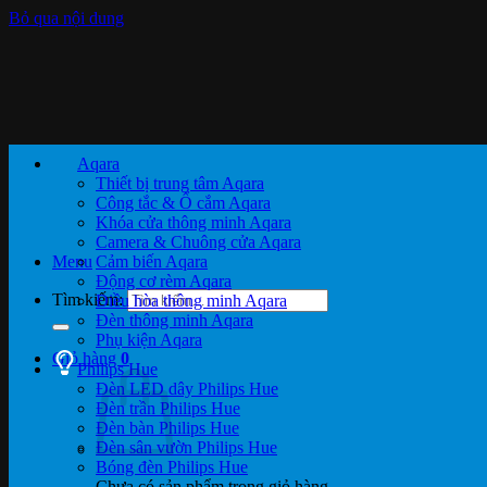
Bỏ qua nội dung
Aqara
Thiết bị trung tâm Aqara
Công tắc & Ổ cắm Aqara
Khóa cửa thông minh Aqara
Camera & Chuông cửa Aqara
Menu
Cảm biến Aqara
Động cơ rèm Aqara
Tìm kiếm:
Điều hòa thông minh Aqara
Đèn thông minh Aqara
Phụ kiện Aqara
Giỏ hàng
0
Philips Hue
Đèn LED dây Philips Hue
Đèn trần Philips Hue
Đèn bàn Philips Hue
Đèn sân vườn Philips Hue
Bóng đèn Philips Hue
Chưa có sản phẩm trong giỏ hàng.