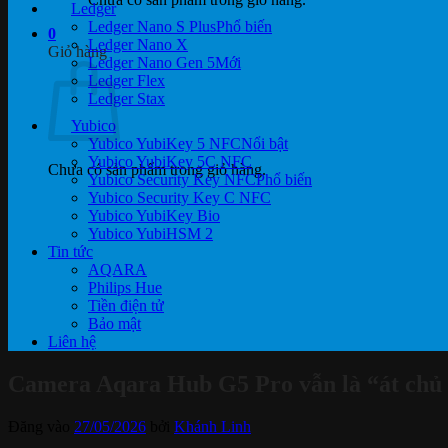
Ledger
Ledger Nano S Plus
0
Ledger Nano X
Giỏ hàng
Ledger Nano Gen 5
Ledger Flex
Ledger Stax
Yubico
Yubico YubiKey 5 NFC
Yubico YubiKey 5C NFC
Chưa có sản phẩm trong giỏ hàng.
Yubico Security Key NFC
Yubico Security Key C NFC
Yubico YubiKey Bio
Yubico YubiHSM 2
Tin tức
AQARA
Philips Hue
Tiền điện tử
Bảo mật
Liên hệ
Camera Aqara Hub G5 Pro vẫn là “át chủ b
Đăng vào
27/05/2026
bởi
Khánh Linh