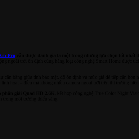
G5 Pro
vẫn được đánh giá là một trong những lựa chọn tốt nhất
d
động ngoài trời ổn định cùng hàng loạt công nghệ Smart Home được tíc
ự cân bằng giữa tính bảo mật, độ ổn định và mức giá dễ tiếp cận hơn
linh hoạt – điều mà không nhiều camera ngoài trời trên thị trường hiện 
ộ phân giải Quad HD 2.6K
, kết hợp công nghệ True Color Night Visi
h trong môi trường thiếu sáng.