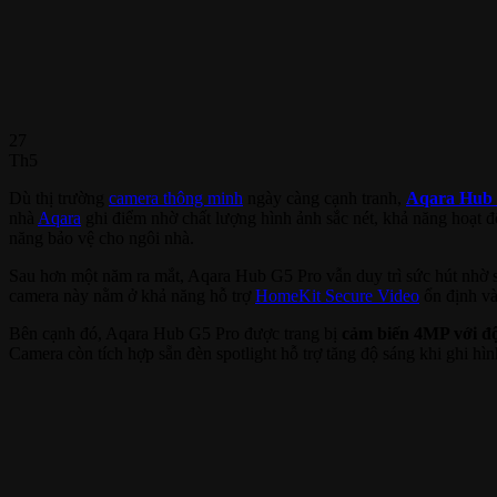
27
Th5
Dù thị trường
camera thông minh
ngày càng cạnh tranh,
Aqara Hub 
nhà
Aqara
ghi điểm nhờ chất lượng hình ảnh sắc nét, khả năng hoạt 
năng bảo vệ cho ngôi nhà.
Sau hơn một năm ra mắt, Aqara Hub G5 Pro vẫn duy trì sức hút nhờ s
camera này nằm ở khả năng hỗ trợ
HomeKit Secure Video
ổn định và 
Bên cạnh đó, Aqara Hub G5 Pro được trang bị
cảm biến 4MP với đ
Camera còn tích hợp sẵn đèn spotlight hỗ trợ tăng độ sáng khi ghi hìn