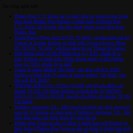
Tin công nghệ mới
Philips Hue 5.72: Khảo sát về mức tiêu thụ năng lượng trong
ứng dụng Philips Hue
Không có bình luận
ở Philips Hue
5.72: Khảo sát về mức tiêu thụ năng lượng trong ứng dụng
Philips Hue
Aqara Power Plugs H2 EU/UK “lộ diện” với khả năng hỗ trợ
Thread & Zigbee
Không có bình luận
ở Aqara Power Plugs
H2 EU/UK “lộ diện” với khả năng hỗ trợ Thread & Zigbee
Đèn thông minh cỡ lớn Philips Hue Go XXL chuẩn bị ra
mắt?
Không có bình luận
ở Đèn thông minh cỡ lớn Philips
Hue Go XXL chuẩn bị ra mắt?
Aqara sẽ mang những “tân binh” nào đến với IFA 2026?
Không có bình luận
ở Aqara sẽ mang những “tân binh” nào
đến với IFA 2026?
[THÔNG BÁO] GU CÔNG NGHỆ chuyển địa điểm chi
nhánh TP. Hồ Chí Minh
Không có bình luận
ở [THÔNG
BÁO] GU CÔNG NGHỆ chuyển địa điểm chi nhánh TP. Hồ
Chí Minh
YubiKey firmware 5.8 – Mở rộng khả năng xác thực trong kỷ
nguyên AI
Không có bình luận
ở YubiKey firmware 5.8 – Mở
rộng khả năng xác thực trong kỷ nguyên AI
Philips Hue Festavia sắp có thêm 3 phiên bản mới
Không có
bình luận
ở Philips Hue Festavia sắp có thêm 3 phiên bản mới