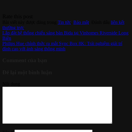
Rate this post
Bài viết này được đăng trong
Tin tức
,
Bảo mật
. Đánh dấu
liên kết
thường trực
.
Lắp đặt hệ thống chiếu sáng bàn Bida tại Vinhomes Riverside Long
Biên
Philips Hue chính thức ra mắt Sync Box 8K: Trải nghiệm giải trí
đỉnh cao với ánh sáng thông minh
Comment của bạn
Để lại một bình luận
Nội dung