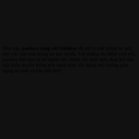
Như vậy,
passkey cùng với YubiKey
đã mở ra một tương lai mới
cho việc bảo mật thông tin trực tuyến. Với những ưu điểm vượt trội,
passkey hứa hẹn sẽ trở thành tiêu chuẩn xác thực mới, thay thế dần
mật khẩu truyền thống trên hành trình xây dựng một không gian
mạng an toàn và bảo mật hơn!