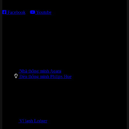
T7 – CN: 8h30 – 12h00; 13h30 – 16h00
Facebook
–
Youtube
DANH MỤC SẢN PHẨM
Nhà thông minh Aqara
Đèn thông minh Philips Hue
Ví lạnh Ledger