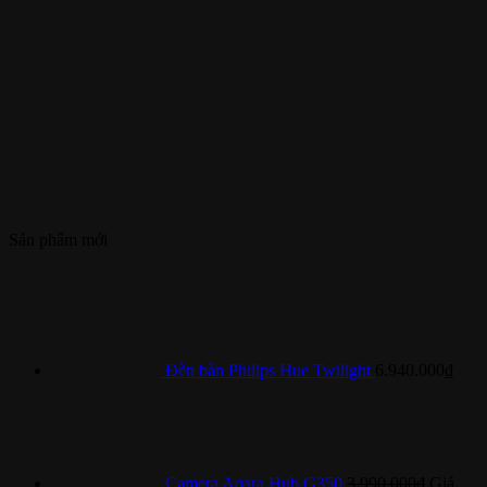
Sản phẩm mới
Đèn bàn Philips Hue Twilight
6.940.000
₫
Camera Aqara Hub G350
3.990.000
₫
Giá