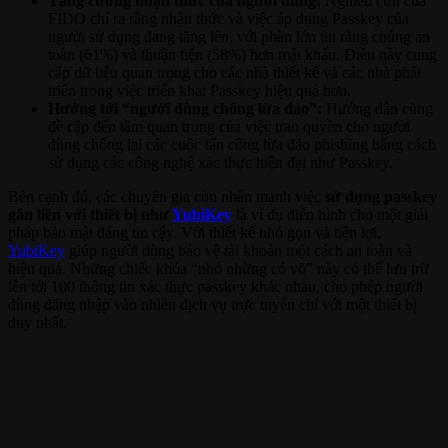
Tăng cường nhận thức của người dùng:
Nghiên cứu của
FIDO chỉ ra rằng nhận thức và việc áp dụng Passkey của
người sử dụng đang tăng lên, với phần lớn tin rằng chúng an
toàn (61%) và thuận tiện (58%) hơn mật khẩu. Điều này cung
cấp dữ liệu quan trọng cho các nhà thiết kế và các nhà phát
triển trong việc triển khai Passkey hiệu quả hơn.
Hướng tới “người dùng chống lừa đảo”:
Hướng dẫn cũng
đề cập đến tầm quan trọng của việc trao quyền cho người
dùng chống lại các cuộc tấn công lừa đảo phishing bằng cách
sử dụng các công nghệ xác thực hiện đại như Passkey.
Bên cạnh đó, các chuyên gia còn nhấn mạnh việc
sử dụng passkey
gắn liền với thiết bị như
YubiKey
là ví dụ điển hình cho một giải
pháp bảo mật đáng tin cậy. Với thiết kế nhỏ gọn và tiện lợi,
YubiKey
giúp người dùng bảo vệ tài khoản một cách an toàn và
hiệu quả. Những chiếc khóa “nhỏ những có võ” này có thể lưu trữ
lên tới 100 thông tin xác thực passkey khác nhau, cho phép người
dùng đăng nhập vào nhiều dịch vụ trực tuyến chỉ với một thiết bị
duy nhất.