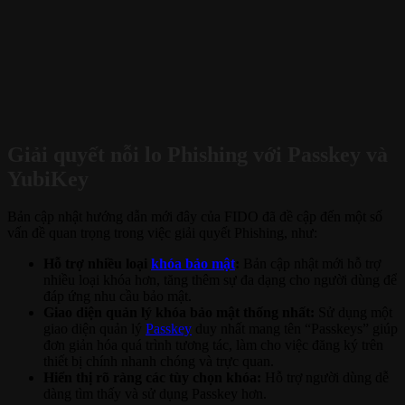
Giải quyết nỗi lo Phishing với Passkey và
YubiKey
Bản cập nhật hướng dẫn mới đây của FIDO đã đề cập đến một số
vấn đề quan trọng trong việc giải quyết Phishing, như:
Hỗ trợ nhiều loại
khóa bảo mật
:
Bản cập nhật mới hỗ trợ
nhiều loại khóa hơn, tăng thêm sự đa dạng cho người dùng để
đáp ứng nhu cầu bảo mật.
Giao diện quản lý khóa bảo mật thống nhất:
Sử dụng một
giao diện quản lý
Passkey
duy nhất mang tên “Passkeys” giúp
đơn giản hóa quá trình tương tác, làm cho việc đăng ký trên
thiết bị chính nhanh chóng và trực quan.
Hiển thị rõ ràng các tùy chọn khóa:
Hỗ trợ người dùng dễ
dàng tìm thấy và sử dụng Passkey hơn.