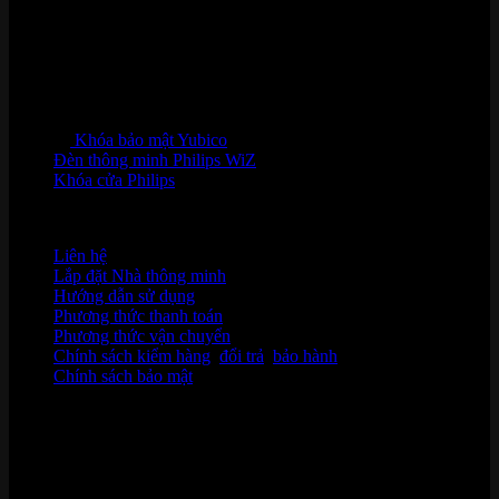
Khóa bảo mật Yubico
Đèn thông minh Philips WiZ
Khóa cửa Philips
HỖ TRỢ KHÁCH HÀNG
Liên hệ
Lắp đặt Nhà thông minh
Hướng dẫn sử dụng
Phương thức thanh toán
Phương thức vận chuyển
Chính sách kiểm hàng
,
đổi trả
,
bảo hành
Chính sách bảo mật