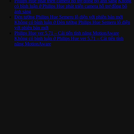
Philips Hue phát triển camera hỗ trợ đồng bộ ánh sáng
Không
có bình luận
ở Philips Hue phát triển camera hỗ trợ đồng bộ
ánh sáng
Đèn tường Philips Hue Semeru lộ diện với phiên bản mới
Không có bình luận
ở Đèn tường Philips Hue Semeru lộ diện
với phiên bản mới
Philips Hue ver 5.71 – Cải tiến tính năng MotionAware
Không có bình luận
ở Philips Hue ver 5.71 – Cải tiến tính
năng MotionAware