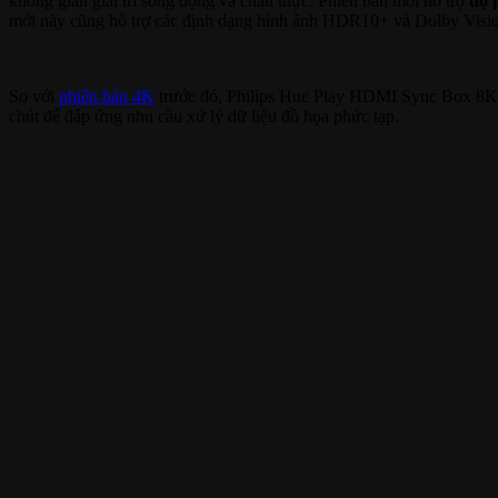
không gian giải trí sống động và chân thực. Phiên bản mới hỗ trợ
độ 
mới này cũng hỗ trợ các định dạng hình ảnh HDR10+ và Dolby Visio
So với
phiên bản 4K
trước đó, Philips Hue Play HDMI Sync Box 8K có
chút để đáp ứng nhu cầu xử lý dữ liệu đồ họa phức tạp.