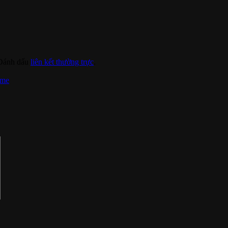
 Đánh dấu
liên kết thường trực
.
ome