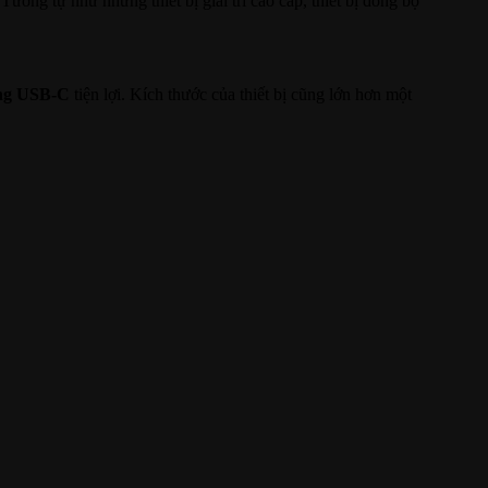
Tương tự như những thiết bị giải trí cao cấp, thiết bị đồng bộ
ng USB-C
tiện lợi. Kích thước của thiết bị cũng lớn hơn một