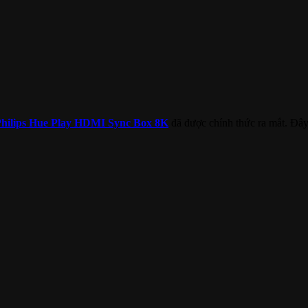
hilips Hue Play HDMI Sync Box 8K
đã được chính thức ra mắt. Đây 