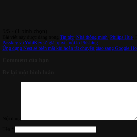
5/5 - (1 bình chọn)
Bài viết này được đăng trong
Tin tức
,
Nhà thông minh
,
Philips Hue
.
Passkey và YubiKey sẽ giải quyết nỗi lo Phishing
Ứng dụng Nest sẽ biến mất khi hoàn tất chuyển giao sang Google H
Comment của bạn
Để lại một bình luận
Nội dung
Tên
*