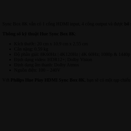
Sync Box 8K vẫn có 1 cổng HDMI input, 4 cổng output và được
bổ 
Thông số kỹ thuật Hue Sync Box 8K
:
Kích thước: 20 cm x 10.9 cm x 2.55 cm
Cân nặng: 0.59 kg
Độ phân giải: 8K60Hz | 4K120Hz | 4K 60Hz; 1080p & 1440
Định dạng video: HDR12+; Dolby Vision
Định dạng âm thanh: Dolby Atmos
Nguồn điện: 100 – 240V
Với
Philips Hue Play HDMI Sync Box 8K
, bạn sẽ có một rạp chiế