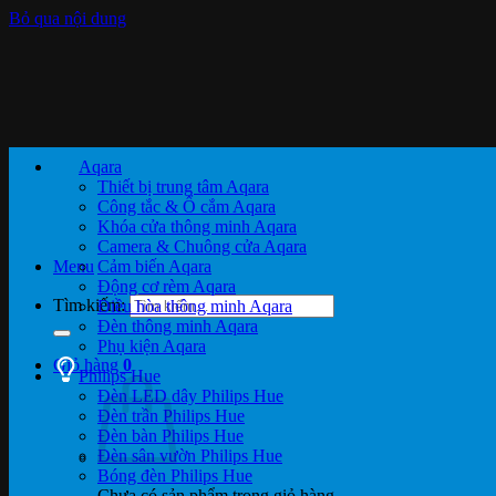
Bỏ qua nội dung
Aqara
Thiết bị trung tâm Aqara
Công tắc & Ổ cắm Aqara
Khóa cửa thông minh Aqara
Camera & Chuông cửa Aqara
Menu
Cảm biến Aqara
Động cơ rèm Aqara
Tìm kiếm:
Điều hòa thông minh Aqara
Đèn thông minh Aqara
Phụ kiện Aqara
Giỏ hàng
0
Philips Hue
Đèn LED dây Philips Hue
Đèn trần Philips Hue
Đèn bàn Philips Hue
Đèn sân vườn Philips Hue
Bóng đèn Philips Hue
Chưa có sản phẩm trong giỏ hàng.