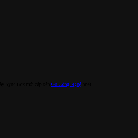
 ngày Sync Box mới cập bến
Gu Công Nghệ
nhé!