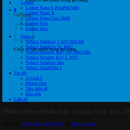
Ledger
Ledger Nano S Plus
0
Ledger Nano X
Giỏ hàng
Ledger Nano Gen 5
Ledger Flex
Ledger Stax
Yubico
Yubico YubiKey 5 NFC
Yubico YubiKey 5C NFC
Chưa có sản phẩm trong giỏ hàng.
Yubico Security Key NFC
Yubico Security Key C NFC
Yubico YubiKey Bio
Yubico YubiHSM 2
Tin tức
AQARA
Philips Hue
Tiền điện tử
Bảo mật
Liên hệ
Philips Hue chính thức ra mắt Sync Box 8K
Đăng vào
05/09/2024
19/07/2025
bởi
Phạm Hương