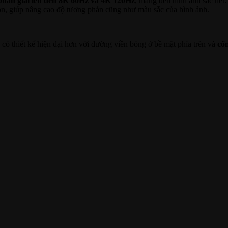
phân giải lên đến 8K 60Hz và 4K 120Hz
, mang đến hình ảnh sắc nét. 
n, giúp nâng cao độ tương phản cũng như màu sắc của hình ảnh.
 thiết kế hiện đại hơn với đường viền bóng ở bề mặt phía trên và
cổ