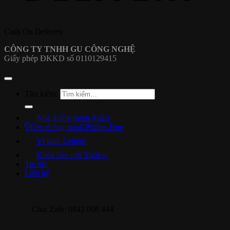
Cash On Delivery
CÔNG TY TNHH GU CÔNG NGHỆ
Giấy phép ĐKKD số 0110129415
Tìm kiếm:
Nhà thông minh Aqara
Đèn thông minh Philips Hue
Ví lạnh Ledger
Khóa bảo mật Yubico
Tin tức
Liên hệ
Chat Zalo: 0842 008 444