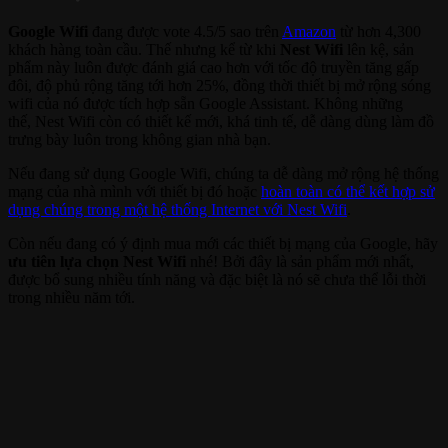
Google Wifi
đang được vote 4.5/5 sao trên
Amazon
từ hơn 4,300
khách hàng toàn cầu. Thế nhưng kể từ khi
Nest Wifi
lên kệ, sản
phẩm này luôn được đánh giá cao hơn với tốc độ truyền tăng gấp
đôi, độ phủ rộng tăng tới hơn 25%, đồng thời thiết bị mở rộng sóng
wifi của nó được tích hợp sẵn Google Assistant. Không những
thế, Nest Wifi còn có thiết kế mới, khá tinh tế, dễ dàng dùng làm đồ
trưng bày luôn trong không gian nhà bạn.
Nếu đang sử dụng Google Wifi, chúng ta dễ dàng mở rộng hệ thống
mạng của nhà mình với thiết bị đó hoặc
hoàn toàn có thể kết hợp sử
dụng chúng trong một hệ thống Internet với Nest Wifi
.
Còn nếu đang có ý định mua mới các thiết bị mạng của Google, hãy
ưu tiên lựa chọn Nest Wifi
nhé! Bởi đây là sản phẩm mới nhất,
được bổ sung nhiều tính năng và đặc biệt là nó sẽ chưa thể lỗi thời
trong nhiều năm tới.