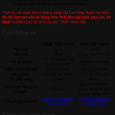
không bị ngắt kết nối khi di chuyển trong nhà.
Thực tế, các phản hồi từ khách hàng của Gu Công Nghệ cho thấy
tốc độ Internet khi sử dụng Nest Wifi đều đạt mức khá cao, ổn
định
ở nhiều vị trí, kể cả ở các góc “chết” trước đây.
Các thông số
Google Wifi 3 pack
Nest Wifi 3 pack
Ra mắt
2020
2019
Màu sắc
Trắng
Trắng, xanh, san hô
3 cục đều có thể làm
Các bộ phận
1 router + 2 points
router và point
2 giắc cắm Ethernet
Có ở
cả 3 pack
Chỉ có trên router
Sóng phát
2.4 Ghz và 5Ghz
2.4 Ghz và 5Ghz
Độ phủ sóng
420m²
500m²
trên các Nest Wifi
Tích hợp sẵn trợ lý
Không
Point, sử dụng như
Google
các loa thông minh
Google Home hoặc
Google Home hoặc
Ứng dụng quản lý
Google Wifi
Google Wifi
Kiểm soát ứng dụng