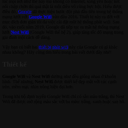
lúc mọi nơi như thế này mà không có Internet, sóng yếu hoặc kết
nối chập chờn thì quả thật là một điều vô cùng bực bội. Hiểu được
điều đó,
Google
đã thực hiện bước đột phá đầu tiên trong hệ thống
mạng lưới với
Google Wifi
vào đầu 2016. Thiết bị này ra đời với
mục đích đơn giản tối đa việc cài đặt một hệ thống phát wifi. Sau
đó, vào cuối năm 2019, Google đã tiếp tục ra mắt hệ thống mạng
lưới
Nest Wifi
(Google Wifi thế hệ 2), giúp tăng tốc độ mạng trong
gia đình một cách dễ dàng.
Vậy bạn có biết hai
thiết bị phát wifi
này của Google có gì khác
nhau không? Hãy cùng tìm hiểu trong bài viết dưới đây nhé!
Thiết kế
Google Wifi
và
Nest Wifi
dường như đều giống nhau ở khuôn
hình. Thế nhưng,
Nest Wifi
được thiết kế đẹp mắt với các cạnh
tròn, mềm mại, nhìn trông hiện đại hơn.
Trong khi bộ định tuyến Google Wifi chỉ có sẵn màu trắng, thì Nest
Wifi đã được mở rộng màu sắc với ba màu: trắng, xanh hoặc san hô.