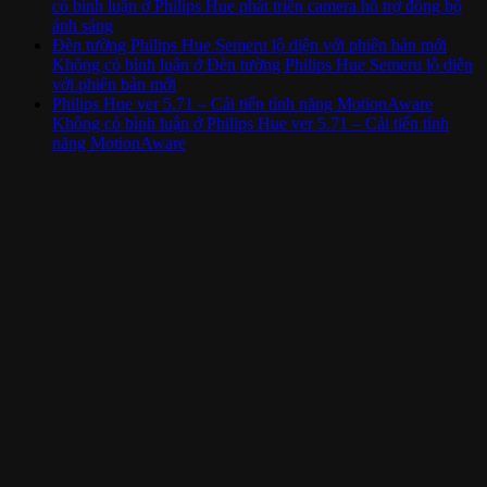
có bình luận
ở Philips Hue phát triển camera hỗ trợ đồng bộ
ánh sáng
Đèn tường Philips Hue Semeru lộ diện với phiên bản mới
Không có bình luận
ở Đèn tường Philips Hue Semeru lộ diện
với phiên bản mới
Philips Hue ver 5.71 – Cải tiến tính năng MotionAware
Không có bình luận
ở Philips Hue ver 5.71 – Cải tiến tính
năng MotionAware