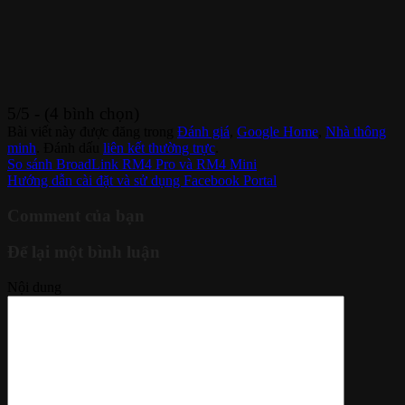
5/5 - (4 bình chọn)
Bài viết này được đăng trong
Đánh giá
,
Google Home
,
Nhà thông
minh
. Đánh dấu
liên kết thường trực
.
So sánh BroadLink RM4 Pro và RM4 Mini
Hướng dẫn cài đặt và sử dụng Facebook Portal
Comment của bạn
Để lại một bình luận
Nội dung