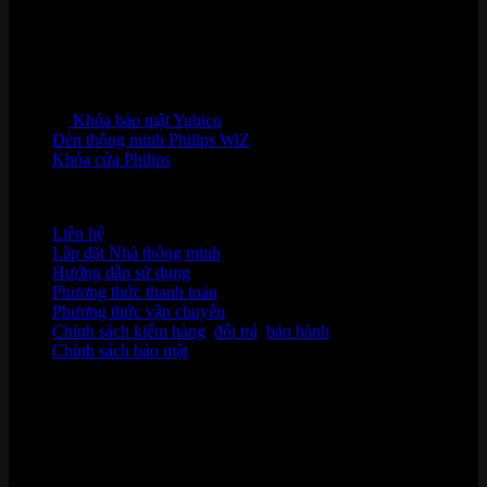
Khóa bảo mật Yubico
Đèn thông minh Philips WiZ
Khóa cửa Philips
HỖ TRỢ KHÁCH HÀNG
Liên hệ
Lắp đặt Nhà thông minh
Hướng dẫn sử dụng
Phương thức thanh toán
Phương thức vận chuyển
Chính sách kiểm hàng
,
đổi trả
,
bảo hành
Chính sách bảo mật