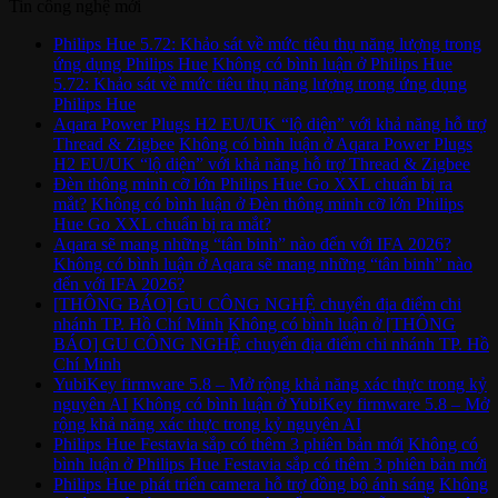
Tin công nghệ mới
Philips Hue 5.72: Khảo sát về mức tiêu thụ năng lượng trong
ứng dụng Philips Hue
Không có bình luận
ở Philips Hue
5.72: Khảo sát về mức tiêu thụ năng lượng trong ứng dụng
Philips Hue
Aqara Power Plugs H2 EU/UK “lộ diện” với khả năng hỗ trợ
Thread & Zigbee
Không có bình luận
ở Aqara Power Plugs
H2 EU/UK “lộ diện” với khả năng hỗ trợ Thread & Zigbee
Đèn thông minh cỡ lớn Philips Hue Go XXL chuẩn bị ra
mắt?
Không có bình luận
ở Đèn thông minh cỡ lớn Philips
Hue Go XXL chuẩn bị ra mắt?
Aqara sẽ mang những “tân binh” nào đến với IFA 2026?
Không có bình luận
ở Aqara sẽ mang những “tân binh” nào
đến với IFA 2026?
[THÔNG BÁO] GU CÔNG NGHỆ chuyển địa điểm chi
nhánh TP. Hồ Chí Minh
Không có bình luận
ở [THÔNG
BÁO] GU CÔNG NGHỆ chuyển địa điểm chi nhánh TP. Hồ
Chí Minh
YubiKey firmware 5.8 – Mở rộng khả năng xác thực trong kỷ
nguyên AI
Không có bình luận
ở YubiKey firmware 5.8 – Mở
rộng khả năng xác thực trong kỷ nguyên AI
Philips Hue Festavia sắp có thêm 3 phiên bản mới
Không có
bình luận
ở Philips Hue Festavia sắp có thêm 3 phiên bản mới
Philips Hue phát triển camera hỗ trợ đồng bộ ánh sáng
Không