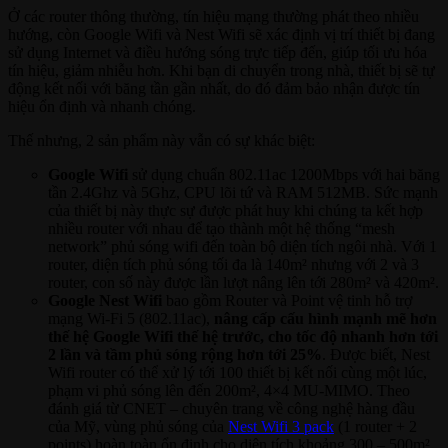
Ở các router thông thường, tín hiệu mạng thường phát theo nhiều
hướng, còn Google Wifi và Nest Wifi sẽ xác định vị trí thiết bị đang
sử dụng Internet và điều hướng sóng trực tiếp đến, giúp tối ưu hóa
tín hiệu, giảm nhiễu hơn. Khi bạn di chuyển trong nhà, thiết bị sẽ tự
động kết nối với băng tần gần nhất, do đó đảm bảo nhận được tín
hiệu ổn định và nhanh chóng.
Thế nhưng, 2 sản phẩm này vẫn có sự khác biệt:
Google Wifi
sử dụng chuẩn 802.11ac 1200Mbps với hai băng
tần 2.4Ghz và 5Ghz, CPU lõi tứ và RAM 512MB. Sức mạnh
của thiết bị này thực sự được phát huy khi chúng ta kết hợp
nhiều router với nhau để tạo thành một hệ thống “mesh
network” phủ sóng wifi đến toàn bộ diện tích ngôi nhà. Với 1
router, diện tích phủ sóng tối đa là 140m² nhưng với 2 và 3
router, con số này được lần lượt nâng lên tới 280m² và 420m².
Google Nest Wifi
bao gồm Router và Point vệ tinh hỗ trợ
mạng Wi-Fi 5 (802.11ac),
nâng cấp cấu hình mạnh mẽ hơn
thế hệ Google Wifi thế hệ trước, cho tốc độ nhanh hơn tới
2 lần và tầm phủ sóng rộng hơn tới 25%
. Được biết, Nest
Wifi router có thể xử lý tới 100 thiết bị kết nối cùng một lúc,
phạm vi phủ sóng lên đến 200m², 4×4 MU-MIMO. Theo
đánh giá từ CNET – chuyên trang về công nghệ hàng đầu
của Mỹ, vùng phủ sóng của
Nest Wifi 3 pack
(1 router + 2
points) hoàn toàn ổn định cho diện tích khoảng 300 – 500m²,