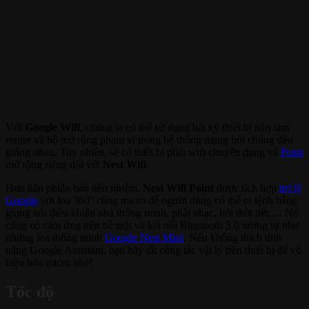
Với
Google Wifi
, chúng ta có thể sử dụng bất kỳ thiết bị nào làm
router và bộ mở rộng phạm vi trong hệ thống mạng bởi chúng đều
giống nhau. Tuy nhiên, sẽ có thiết bị phát wifi chuyên dụng và
Point
mở rộng riêng đối với
Nest Wifi
.
Hơn hẳn phiên bản tiền nhiệm,
Nest Wifi Point
được tích hợp
trợ lý
Google
với loa 360° cùng micro để người dùng có thể ra lệnh bằng
giọng nói điều khiển nhà thông minh, phát nhạc, hỏi thời tiết,… Nó
cũng có cảm ứng trên bề mặt và kết nối Bluetooth 5.0 tương tự như
những loa thông minh
Google Nest Mini
. Nếu không thích tính
năng Google Assistant, bạn hãy tắt công tắc vật lý trên thiết bị để vô
hiệu hóa micro nhé!
Tốc độ