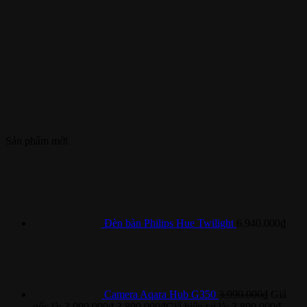
Sản phẩm mới
Đèn bàn Philips Hue Twilight
6.940.000
₫
Camera Aqara Hub G350
3.990.000
₫
Giá
gốc là: 3.990.000₫.
3.890.000
₫
Giá hiện tại là: 3.890.000₫.