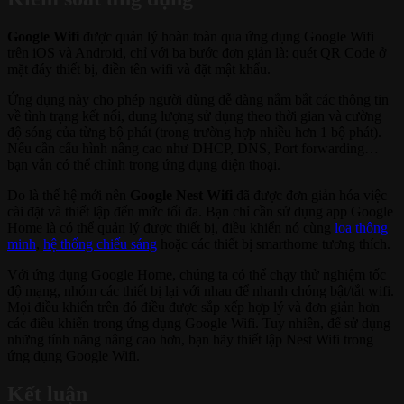
Google Wifi
được quản lý hoàn toàn qua ứng dụng Google Wifi
trên iOS và Android, chỉ với ba bước đơn giản là: quét QR Code ở
mặt đáy thiết bị, điền tên wifi và đặt mật khẩu.
Ứng dụng này cho phép người dùng dễ dàng nắm bắt các thông tin
về tình trạng kết nối, dung lượng sử dụng theo thời gian và cường
độ sóng của từng bộ phát (trong trường hợp nhiều hơn 1 bộ phát).
Nếu cần cấu hình nâng cao như DHCP, DNS, Port forwarding…
bạn vẫn có thể chỉnh trong ứng dụng điện thoại.
Do là thế hệ mới nên
Google
Nest Wifi
đã được đơn giản hóa việc
cài đặt và thiết lập đến mức tối đa. Bạn chỉ cần sử dụng app Google
Home là có thể quản lý được thiết bị, điều khiển nó cùng
loa thông
minh
,
hệ thống chiếu sáng
hoặc các thiết bị smarthome tương thích.
Với ứng dụng Google Home, chúng ta có thể chạy thử nghiệm tốc
độ mạng, nhóm các thiết bị lại với nhau để nhanh chóng bật/tắt wifi.
Mọi điều khiển trên đó điều được sắp xếp hợp lý và đơn giản hơn
các điều khiển trong ứng dụng Google Wifi. Tuy nhiên, để sử dụng
những tính năng nâng cao hơn, bạn hãy thiết lập Nest Wifi trong
ứng dụng Google Wifi.
Kết luận