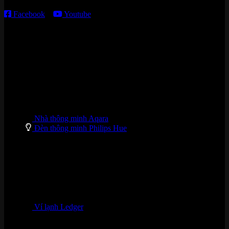
Facebook
–
Youtube
DANH MỤC SẢN PHẨM
Nhà thông minh Aqara
Đèn thông minh Philips Hue
Ví lạnh Ledger