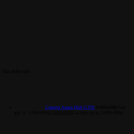
Sản phẩm mới
Camera Aqara Hub G350
3.990.000
₫
Giá
gốc là: 3.990.000₫.
3.890.000
₫
Giá hiện tại là: 3.890.000₫.