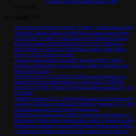
Chuông cửa thông minh Aqara G400
3.490.000
₫
Tin công nghệ mới
Aqara Power Plugs H2 EU/UK “lộ diện” với khả năng hỗ trợ
Thread & Zigbee
Không có bình luận
ở Aqara Power Plugs
H2 EU/UK “lộ diện” với khả năng hỗ trợ Thread & Zigbee
Đèn thông minh cỡ lớn Philips Hue Go XXL chuẩn bị ra
mắt?
Không có bình luận
ở Đèn thông minh cỡ lớn Philips
Hue Go XXL chuẩn bị ra mắt?
Aqara sẽ mang những “tân binh” nào đến với IFA 2026?
Không có bình luận
ở Aqara sẽ mang những “tân binh” nào
đến với IFA 2026?
[THÔNG BÁO] GU CÔNG NGHỆ chuyển địa điểm chi
nhánh TP. Hồ Chí Minh
Không có bình luận
ở [THÔNG
BÁO] GU CÔNG NGHỆ chuyển địa điểm chi nhánh TP. Hồ
Chí Minh
YubiKey firmware 5.8 – Mở rộng khả năng xác thực trong kỷ
nguyên AI
Không có bình luận
ở YubiKey firmware 5.8 – Mở
rộng khả năng xác thực trong kỷ nguyên AI
Philips Hue Festavia sắp có thêm 3 phiên bản mới
Không có
bình luận
ở Philips Hue Festavia sắp có thêm 3 phiên bản mới
Philips Hue phát triển camera hỗ trợ đồng bộ ánh sáng
Không
có bình luận
ở Philips Hue phát triển camera hỗ trợ đồng bộ