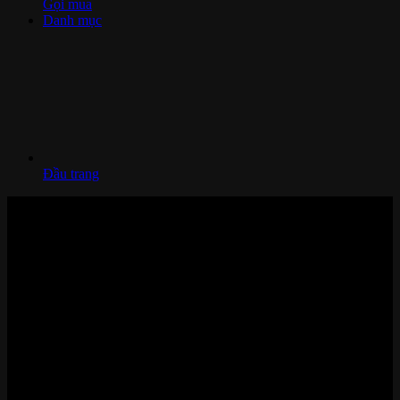
Gọi mua
Danh mục
Đầu trang
Nhà thông minh và Thiết bị công nghệ cao cấp
Zalo/Whatsapp:
0842 008 444