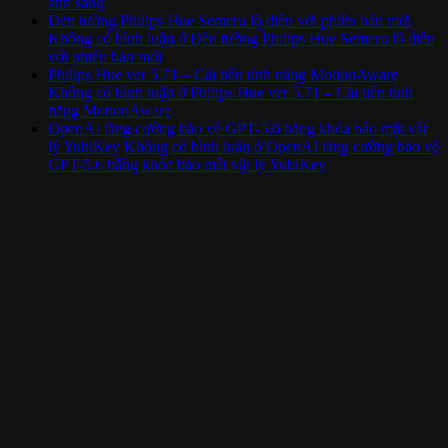
ánh sáng
Đèn tường Philips Hue Semeru lộ diện với phiên bản mới
Không có bình luận
ở Đèn tường Philips Hue Semeru lộ diện
với phiên bản mới
Philips Hue ver 5.71 – Cải tiến tính năng MotionAware
Không có bình luận
ở Philips Hue ver 5.71 – Cải tiến tính
năng MotionAware
OpenAI tăng cường bảo vệ GPT-5.6 bằng khóa bảo mật vật
lý YubiKey
Không có bình luận
ở OpenAI tăng cường bảo vệ
GPT-5.6 bằng khóa bảo mật vật lý YubiKey