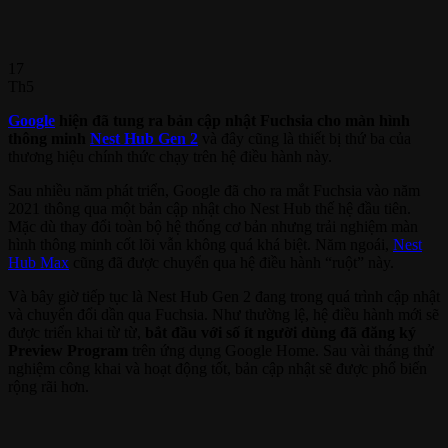
17
Th5
Google
hiện đã tung ra bản cập nhật Fuchsia cho màn hình
thông minh
Nest Hub Gen 2
và đây cũng là thiết bị thứ ba của
thương hiệu chính thức chạy trên hệ điều hành này.
Sau nhiều năm phát triển, Google đã cho ra mắt Fuchsia vào năm
2021 thông qua một bản cập nhật cho Nest Hub thế hệ đầu tiên.
Mặc dù thay đổi toàn bộ hệ thống cơ bản nhưng trải nghiệm màn
hình thông minh cốt lõi vẫn không quá khá biệt. Năm ngoái,
Nest
Hub Max
cũng đã được chuyển qua hệ điều hành “ruột” này.
Và bây giờ tiếp tục là Nest Hub Gen 2 đang trong quá trình cập nhật
và chuyển đổi dần qua Fuchsia. Như thường lệ, hệ điều hành mới sẽ
được triển khai từ từ,
bắt đầu với số ít người dùng đã đăng ký
Preview Program
trên ứng dụng Google Home. Sau vài tháng thử
nghiệm công khai và hoạt động tốt, bản cập nhật sẽ được phổ biến
rộng rãi hơn.