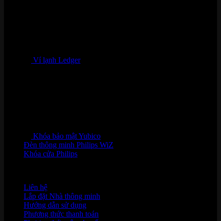
Ví lạnh Ledger
Khóa bảo mật Yubico
Đèn thông minh Philips WiZ
Khóa cửa Philips
HỖ TRỢ KHÁCH HÀNG
Liên hệ
Lắp đặt Nhà thông minh
Hướng dẫn sử dụng
Phương thức thanh toán