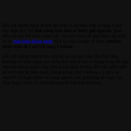
Đối với người dùng sẽ khó để nhận ra sự khác biệt rõ ràng ở bản
cập nhật này. Bộ
tính năng hầu như sẽ được giữ nguyên
, giao
diện và mọi thứ khác cũng vậy. Sau khi hoàn tất quá trình cập nhật,
cả ba
màn hình thông minh
hiện tại của Google sẽ được
chuyển
hoàn toàn từ Cast OS sang Fuchsia
.
Đối với những người theo dõi dự án này lâu năm đều biết rằng
Fuchsia có tiềm năng cho nhiều thứ hơn là chỉ sử dụng trong hệ sinh
thái nhà thông minh. Đặc biệt là khi hãng hướng đến việc phát triển
nó như một hệ điều hành chung giống như Windows, Linux và
macOS. Google thậm chí đang nghiên cứu giải pháp để chạy các
ứng dụng Linux và Android nguyên bản trên Fuchsia.