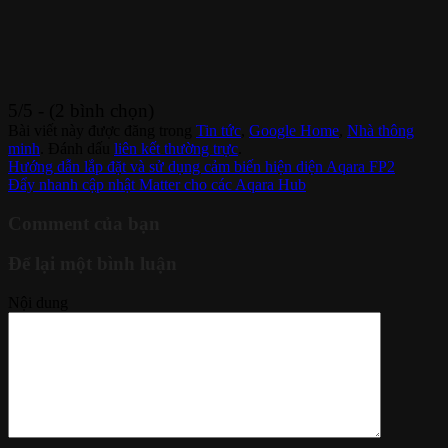
5/5 - (2 bình chọn)
Bài viết này được đăng trong
Tin tức
,
Google Home
,
Nhà thông
minh
. Đánh dấu
liên kết thường trực
.
Hướng dẫn lắp đặt và sử dụng cảm biến hiện diện Aqara FP2
Đẩy nhanh cập nhật Matter cho các Aqara Hub
Comment của bạn
Để lại một bình luận
Nội dung