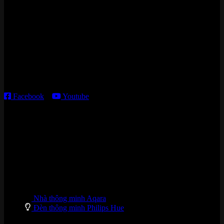
Cửa hàng HN:
15 ngõ 113 Hoàng Cầu, P. Đống Đa, TP. HN
Kho giao HCM
:
179 Nguyễn Cư Trinh, P. Cầu Ông Lãnh, TP. HCM
Thời gian làm việc:
T2 – T6: 8h30 – 12h00; 13h30 – 18h00
T7 – CN: 8h30 – 12h00; 13h30 – 16h00
Facebook
–
Youtube
DANH MỤC SẢN PHẨM
Nhà thông minh Aqara
Đèn thông minh Philips Hue