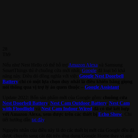
28
Th9
Nếu như Nest Hello có thể hỗ trợ
Amazon Alexa
và Samsung
SmartThings thì ở chuông cửa mới nhất,
Google
đã loại bỏ khả
năng này. Điều đó đồng nghĩa với việc
Google Nest Doorbell
Battery
chỉ có một lựa chọn duy nhất là điều khiển bằng giọng
nói thông qua vị trợ lý ảo quen thuộc –
Google Assistant
.
Update 2022: Bốn sản phẩm mới của Google gồm:
chuông cửa
Nest Doorbell Battery
,
Nest Cam Outdoor Battery
,
Nest Cam
with Floodlight
và
Nest Cam Indoor Wired
đã có thể kết hợp
với Amazon Alexa, xem được trên các thiết bị
Echo Show
. Chi
tiết hướng dẫn
tại đây
.
Nguyên nhân của điều này là do các thiết bị mới của Google đều đã
được chuyển sang cài đặt trên ứng dụng Google Home thay vì app