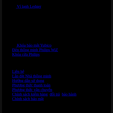
Ví lạnh Ledger
Khóa bảo mật Yubico
Đèn thông minh Philips WiZ
Khóa cửa Philips
HỖ TRỢ KHÁCH HÀNG
Liên hệ
Lắp đặt Nhà thông minh
Hướng dẫn sử dụng
Phương thức thanh toán
Phương thức vận chuyển
Chính sách kiểm hàng
,
đổi trả
,
bảo hành
Chính sách bảo mật