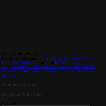
5/5 - (2 bình chọn)
Bài viết này được đăng trong
Tin tức
,
Amazon Alexa
,
Google
Home
,
Nhà thông minh
. Đánh dấu
liên kết thường trực
.
Google bổ sung phím tắt “Apps” cho màn hình Nest Hub Max
Facebook giới thiệu màn hình thông minh Portal+ và Portal Go
dùng pin
Comment của bạn
Để lại một bình luận
Nội dung