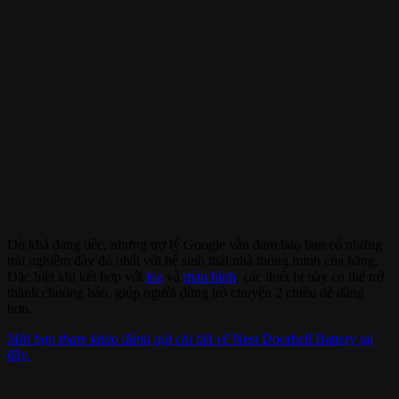
Dù khá đáng tiếc, nhưng trợ lý Google vẫn đảm bảo bạn có những
trải nghiệm đầy đủ nhất với hệ sinh thái nhà thông minh của hãng.
Đặc biệt khi kết hợp với
loa
và
màn hình
, các thiết bị này có thể trở
thành chuông báo, giúp người dùng trò chuyện 2 chiều dễ dàng
hơn.
Mời bạn tham khảo đánh giá chi tiết về
Nest Doorbell Battery tại
đây.