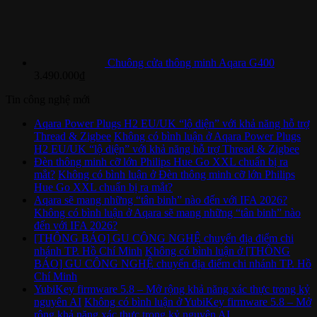
Chuông cửa thông minh Aqara G400
3.490.000
₫
Tin công nghệ mới
Aqara Power Plugs H2 EU/UK “lộ diện” với khả năng hỗ trợ
Thread & Zigbee
Không có bình luận
ở Aqara Power Plugs
H2 EU/UK “lộ diện” với khả năng hỗ trợ Thread & Zigbee
Đèn thông minh cỡ lớn Philips Hue Go XXL chuẩn bị ra
mắt?
Không có bình luận
ở Đèn thông minh cỡ lớn Philips
Hue Go XXL chuẩn bị ra mắt?
Aqara sẽ mang những “tân binh” nào đến với IFA 2026?
Không có bình luận
ở Aqara sẽ mang những “tân binh” nào
đến với IFA 2026?
[THÔNG BÁO] GU CÔNG NGHỆ chuyển địa điểm chi
nhánh TP. Hồ Chí Minh
Không có bình luận
ở [THÔNG
BÁO] GU CÔNG NGHỆ chuyển địa điểm chi nhánh TP. Hồ
Chí Minh
YubiKey firmware 5.8 – Mở rộng khả năng xác thực trong kỷ
nguyên AI
Không có bình luận
ở YubiKey firmware 5.8 – Mở
rộng khả năng xác thực trong kỷ nguyên AI