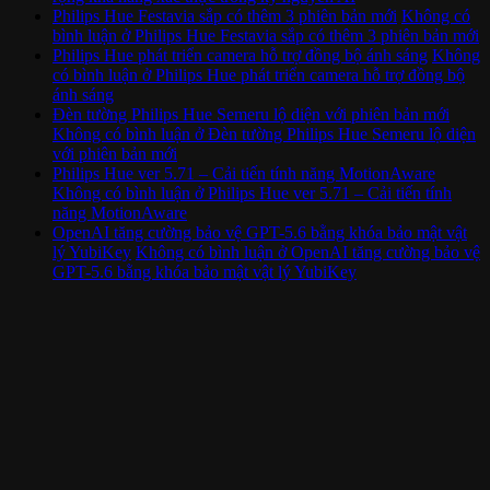
Philips Hue Festavia sắp có thêm 3 phiên bản mới
Không có
bình luận
ở Philips Hue Festavia sắp có thêm 3 phiên bản mới
Philips Hue phát triển camera hỗ trợ đồng bộ ánh sáng
Không
có bình luận
ở Philips Hue phát triển camera hỗ trợ đồng bộ
ánh sáng
Đèn tường Philips Hue Semeru lộ diện với phiên bản mới
Không có bình luận
ở Đèn tường Philips Hue Semeru lộ diện
với phiên bản mới
Philips Hue ver 5.71 – Cải tiến tính năng MotionAware
Không có bình luận
ở Philips Hue ver 5.71 – Cải tiến tính
năng MotionAware
OpenAI tăng cường bảo vệ GPT-5.6 bằng khóa bảo mật vật
lý YubiKey
Không có bình luận
ở OpenAI tăng cường bảo vệ
GPT-5.6 bằng khóa bảo mật vật lý YubiKey