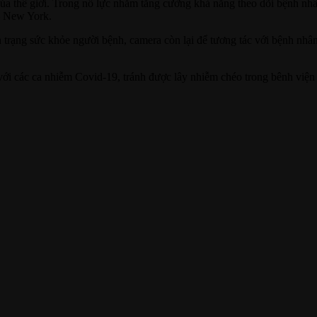
ủa thế giới. Trong nỗ lực nhằm tăng cường khả năng theo dõi bệnh nhâ
– New York.
h trạng sức khỏe người bệnh, camera còn lại để tương tác với bệnh nhân
tế với các ca nhiễm Covid-19, tránh được lây nhiễm chéo trong bênh vi