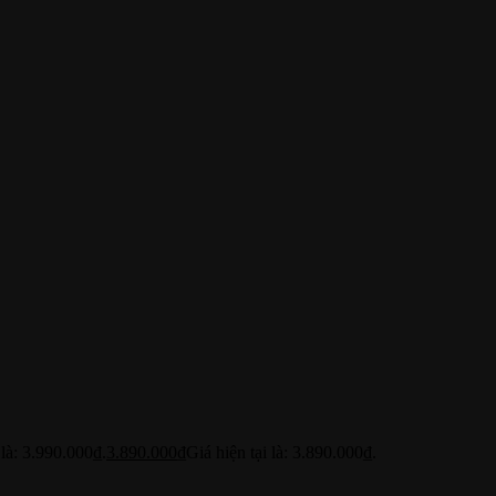
là: 3.990.000₫.
3.890.000
₫
Giá hiện tại là: 3.890.000₫.