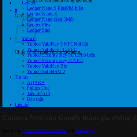
Ledger
Ledger Nano S Plus
0
Ledger Nano X
Giỏ hàng
Ledger Nano Gen 5
Ledger Flex
Ledger Stax
Yubico
Yubico YubiKey 5 NFC
Yubico YubiKey 5C NFC
Chưa có sản phẩm trong giỏ hàng.
Yubico Security Key NFC
Yubico Security Key C NFC
Yubico YubiKey Bio
Yubico YubiHSM 2
Tin tức
AQARA
Philips Hue
Tiền điện tử
Bảo mật
Liên hệ
Camera Nest của Google tham gia chống d
Đăng vào
27/05/2020
19/07/2025
bởi
Đào Ngọc