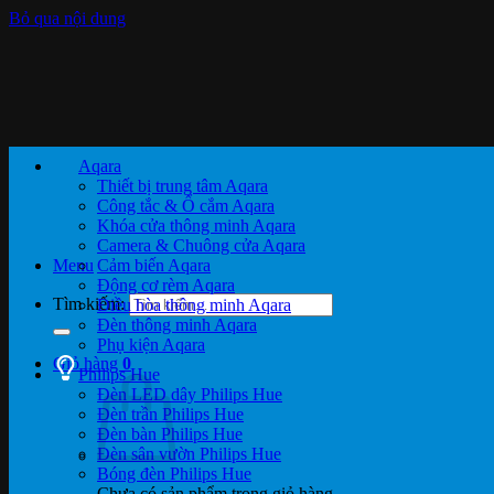
Bỏ qua nội dung
Aqara
Thiết bị trung tâm Aqara
Công tắc & Ổ cắm Aqara
Khóa cửa thông minh Aqara
Camera & Chuông cửa Aqara
Menu
Cảm biến Aqara
Động cơ rèm Aqara
Tìm kiếm:
Điều hòa thông minh Aqara
Đèn thông minh Aqara
Phụ kiện Aqara
Giỏ hàng
0
Philips Hue
Đèn LED dây Philips Hue
Đèn trần Philips Hue
Đèn bàn Philips Hue
Đèn sân vườn Philips Hue
Bóng đèn Philips Hue
Chưa có sản phẩm trong giỏ hàng.