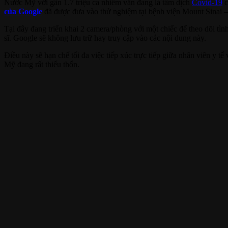
Nước Mỹ với gần 1.7 triệu ca nhiễm vẫn đang là tâm dịch
Covid-19
c
của Google
đã được đưa vào thử nghiệm tại bệnh viện Mount Sinai 
Tại đây đang triển khai 2 camera/phòng với một chiếc để theo dõi tìn
sĩ. Google sẽ không lưu trữ hay truy cập vào các nội dung này.
Điều này sẽ hạn chế tối đa việc tiếp xúc trực tiếp giữa nhân viên y 
Mỹ đang rất thiếu thốn.