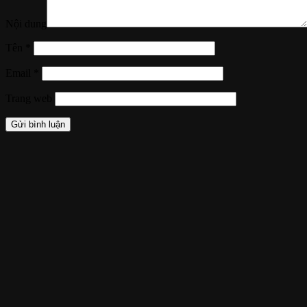
Nội dung
Tên
*
Email
*
Trang web