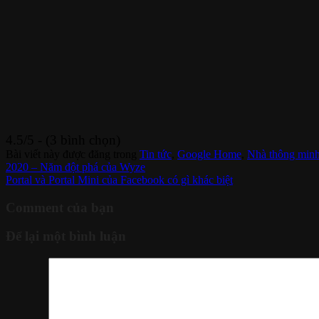
4.5/5 - (3 bình chọn)
Bài viết này được đăng trong
Tin tức
,
Google Home
,
Nhà thông min
2020 – Năm đột phá của Wyze
Portal và Portal Mini của Facebook có gì khác biệt
Comment của bạn
Để lại một bình luận