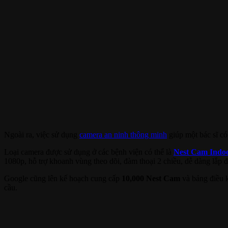
Ngoài ra, việc sử dụng
camera an ninh thông minh
giúp một bác sĩ có 
Loại camera được sử dụng ở các bệnh viện có thể là
Nest Cam Indo
1080p, hỗ trợ khoanh vùng theo dõi, đàm thoại 2 chiều, dễ dàng lắp đ
Google cũng lên kế hoạch cung cấp
10,000 Nest Cam
và bảng điều k
cầu.