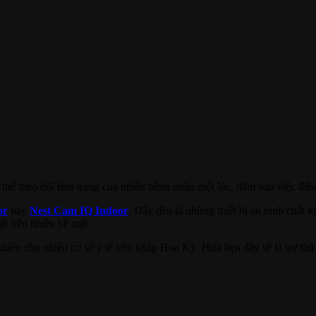
thể theo dõi tình trạng của nhiều bệnh nhân một lúc, đảm bảo việc điều t
or
hay
Nest Cam IQ Indoor
. Đây đều là những thiết bị an ninh chất 
ặt trên nhiều bề mặt.
hiển cho nhiều cơ sở y tế trên khắp Hoa Kỳ. Hứa hẹn đây sẽ là trợ thủ đ