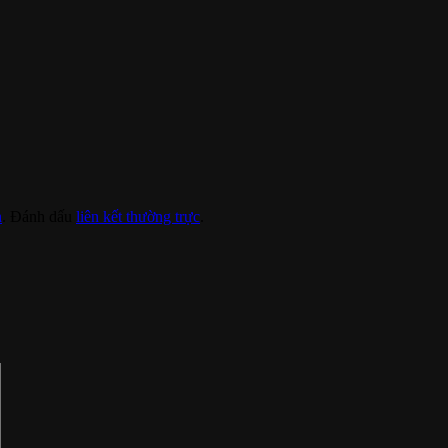
h
. Đánh dấu
liên kết thường trực
.