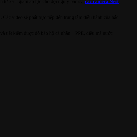
n từ xa – giảm áp lực cho đội ngũ y bác sỹ,
các camera Nest
. Các video sẽ phát trực tiếp đến trung tâm điều hành của bác
ện và tiết kiệm được đồ bảo hộ cá nhân – PPE, điều mà nước