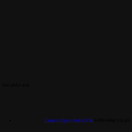
Sản phẩm mới
Camera Aqara Hub G350
3.990.000
₫
Giá gốc 