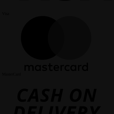
Visa
MasterCard