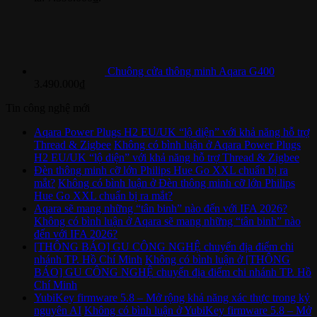
Chuông cửa thông minh Aqara G400
3.490.000
₫
Tin công nghệ mới
Aqara Power Plugs H2 EU/UK “lộ diện” với khả năng hỗ trợ
Thread & Zigbee
Không có bình luận
ở Aqara Power Plugs
H2 EU/UK “lộ diện” với khả năng hỗ trợ Thread & Zigbee
Đèn thông minh cỡ lớn Philips Hue Go XXL chuẩn bị ra
mắt?
Không có bình luận
ở Đèn thông minh cỡ lớn Philips
Hue Go XXL chuẩn bị ra mắt?
Aqara sẽ mang những “tân binh” nào đến với IFA 2026?
Không có bình luận
ở Aqara sẽ mang những “tân binh” nào
đến với IFA 2026?
[THÔNG BÁO] GU CÔNG NGHỆ chuyển địa điểm chi
nhánh TP. Hồ Chí Minh
Không có bình luận
ở [THÔNG
BÁO] GU CÔNG NGHỆ chuyển địa điểm chi nhánh TP. Hồ
Chí Minh
YubiKey firmware 5.8 – Mở rộng khả năng xác thực trong kỷ
nguyên AI
Không có bình luận
ở YubiKey firmware 5.8 – Mở