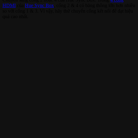
HDMI
của
Hue Sync Box
, cổng 2 & 4 có băng thông lớn hơn nhiều
so với cổng 1 & 3. Vì vậy, hãy thử chuyển cổng kết nối để đạt hiệu
quả cao nhất.