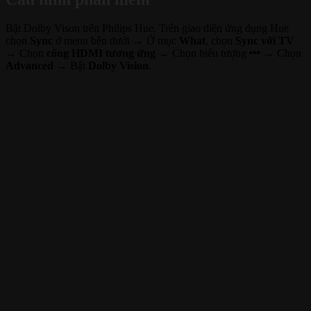
Bật Dolby Vison trên Philips Hue. Trên giao diện ứng dụng Hue
chọn
Sync
ở menu bên dưới → Ở mục
What
, chọn
Sync với TV
→
Chọn
cổng HDMI tương ứng
→ Chọn biểu tượng
→ Chọn
Advanced
→ Bật
Dolby Vision
.