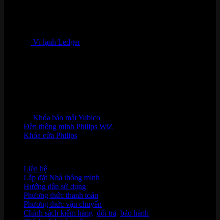
Ví lạnh Ledger
Khóa bảo mật Yubico
Đèn thông minh Philips WiZ
Khóa cửa Philips
HỖ TRỢ KHÁCH HÀNG
Liên hệ
Lắp đặt Nhà thông minh
Hướng dẫn sử dụng
Phương thức thanh toán
Phương thức vận chuyển
Chính sách kiểm hàng
,
đổi trả
,
bảo hành