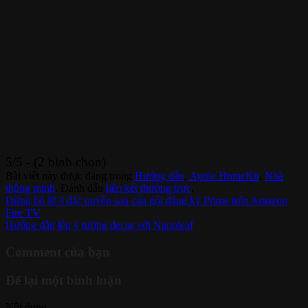
5/5 - (2 bình chọn)
Bài viết này được đăng trong
Hướng dẫn
,
Apple HomeKit
,
Nhà
thông minh
. Đánh dấu
liên kết thường trực
.
Đừng bỏ lỡ 3 đặc quyền sau của gói đăng ký Prime trên Amazon
Fire TV
Hướng dẫn lên ý tưởng decor với Nanoleaf
Comment của bạn
Để lại một bình luận
Nội dung