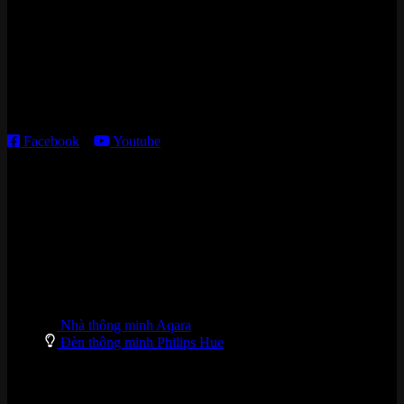
15 ngõ 113 Hoàng Cầu, P. Đống Đa, TP. HN
Kho giao HCM
:
179 Nguyễn Cư Trinh, P. Cầu Ông Lãnh, TP. HCM
Thời gian làm việc:
T2 – T6: 8h30 – 12h00; 13h30 – 18h00
T7 – CN: 8h30 – 12h00; 13h30 – 16h00
Facebook
–
Youtube
DANH MỤC SẢN PHẨM
Nhà thông minh Aqara
Đèn thông minh Philips Hue