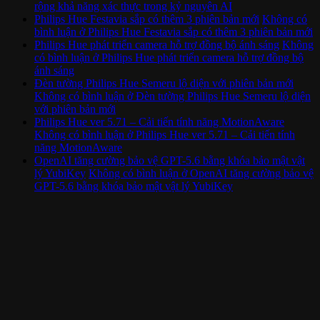
rộng khả năng xác thực trong kỷ nguyên AI
Philips Hue Festavia sắp có thêm 3 phiên bản mới
Không có
bình luận
ở Philips Hue Festavia sắp có thêm 3 phiên bản mới
Philips Hue phát triển camera hỗ trợ đồng bộ ánh sáng
Không
có bình luận
ở Philips Hue phát triển camera hỗ trợ đồng bộ
ánh sáng
Đèn tường Philips Hue Semeru lộ diện với phiên bản mới
Không có bình luận
ở Đèn tường Philips Hue Semeru lộ diện
với phiên bản mới
Philips Hue ver 5.71 – Cải tiến tính năng MotionAware
Không có bình luận
ở Philips Hue ver 5.71 – Cải tiến tính
năng MotionAware
OpenAI tăng cường bảo vệ GPT-5.6 bằng khóa bảo mật vật
lý YubiKey
Không có bình luận
ở OpenAI tăng cường bảo vệ
GPT-5.6 bằng khóa bảo mật vật lý YubiKey