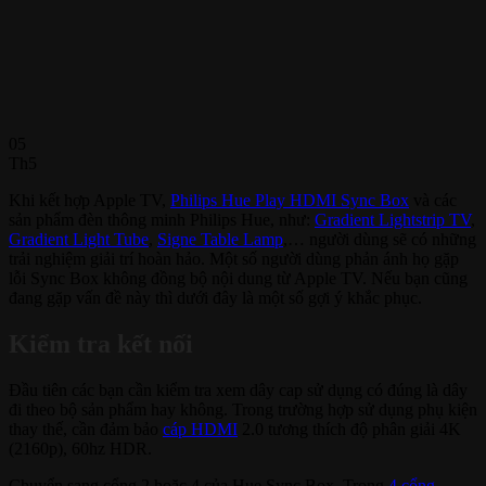
05
Th5
Khi kết hợp Apple TV,
Philips Hue Play HDMI Sync Box
và các
sản phẩm đèn thông minh Philips Hue, như:
Gradient Lightstrip TV
,
Gradient Light Tube
,
Signe Table Lamp
,… người dùng sẽ có những
trải nghiệm giải trí hoàn hảo. Một số người dùng phản ánh họ gặp
lỗi Sync Box không đồng bộ nội dung từ Apple TV. Nếu bạn cũng
đang gặp vấn đề này thì dưới đây là một số gợi ý khắc phục.
Kiểm tra kết nối
Đầu tiên các bạn cần kiểm tra xem dây cap sử dụng có đúng là dây
đi theo bộ sản phẩm hay không. Trong trường hợp sử dụng phụ kiện
thay thế, cần đảm bảo
cáp HDMI
2.0 tương thích độ phân giải 4K
(2160p), 60hz HDR.
Chuyển sang cổng 2 hoặc 4 của Hue Sync Box. Trong
4 cổng