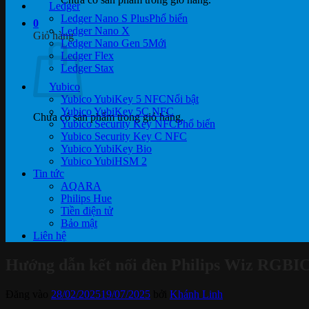
Ledger
Ledger Nano S Plus
0
Ledger Nano X
Giỏ hàng
Ledger Nano Gen 5
Ledger Flex
Ledger Stax
Yubico
Yubico YubiKey 5 NFC
Yubico YubiKey 5C NFC
Chưa có sản phẩm trong giỏ hàng.
Yubico Security Key NFC
Yubico Security Key C NFC
Yubico YubiKey Bio
Yubico YubiHSM 2
Tin tức
AQARA
Philips Hue
Tiền điện tử
Bảo mật
Liên hệ
Hướng dẫn kết nối đèn Philips Wiz RGBIC
Đăng vào
28/02/2025
19/07/2025
bởi
Khánh Linh