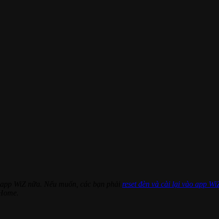
ào app WiZ nữa. Nếu muốn, các bạn phải
reset đèn và cài lại vào app Wi
 Home.