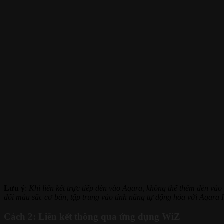
Lưu ý
:
Khi liên kết trực tiếp đèn vào Aqara, không thể thêm đèn v
đổi màu sắc cơ bản, tập trung vào tính năng tự động hóa với Aqara
Cách 2: Liên kết thông qua ứng dụng WiZ