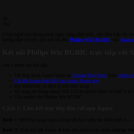
28
Th2
Công nghệ nhà thông minh ngày càng phát triển, việc tích hợp các thiế
hướng dẫn chi tiết cách kết nối đèn
Philips WiZ RGBIC
vào
Aqara
Kết nối Philips Wiz RGBIC trực tiếp với
Lưu ý trước khi bắt đầu:
Tải ứng dụng Aqara Home tại
Google Play Store
hoặc
Apple A
Cài đặt Aqara Hub M3 vào Aqara Home app
Bật Bluetooth và định vị trên điện thoại
Sử dụng hệ thống mạng Wifi 2.4Ghz
(Điện thoại và thiết bị sẽ
Cấp nguồn cho Philips Wiz RGBIC
Cách 1: Liên kết trực tiếp đèn với app Aqara
Bước 1
: Mở ứng dụng Aqara Home để thực hiện tìm kiếm thiết bị → 
Bước 2
: Quét mã QR matter đi kèm sản phẩm hoặc nhấn
Add by Nu