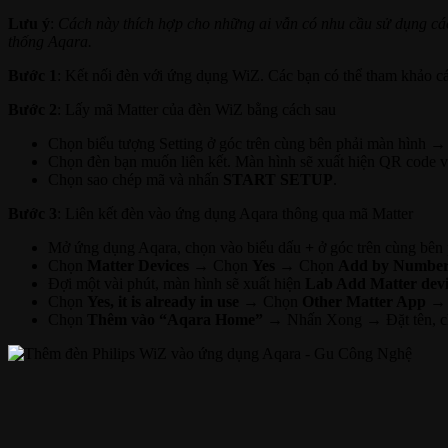
Lưu ý
:
Cách này thích hợp cho những ai vẫn có nhu cầu sử dụng các
thống Aqara.
Bước 1
: Kết nối đèn với ứng dụng WiZ. Các bạn có thể tham khảo 
Bước 2
: Lấy mã Matter của đèn WiZ bằng cách sau
Chọn biểu tượng Setting ở góc trên cùng bên phải màn hình 
Chọn đèn bạn muốn liên kết. Màn hình sẽ xuất hiện QR code v
Chọn sao chép mã và nhấn
START SETUP
.
Bước 3
: Liên kết đèn vào ứng dụng Aqara thông qua mã Matter
Mở ứng dụng Aqara, chọn vào biểu dấu
+
ở góc trên cùng bê
Chọn
Matter Devices
→ Chọn
Yes
→ Chọn
Add by Number 
Đợi một vài phút, màn hình sẽ xuất hiện
Lab Add Matter devi
Chọn
Yes, it is already in use
→ Chọn
Other Matter App
→
Chọn
Thêm vào “Aqara Home”
→ Nhấn Xong → Đặt tên, ch