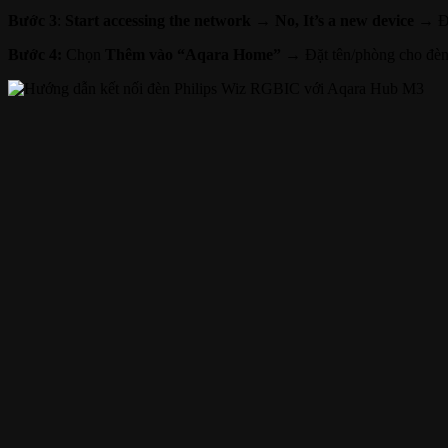
Bước 3
:
Start accessing the network →
No, It’s a new device
→ Đợi
Bước 4:
Chọn
Thêm vào “Aqara Home” →
Đặt tên/phòng cho đ