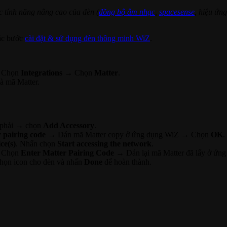
 tính năng nâng cao của đèn (
đồng bộ âm nhạc
,
spacesense
, hiệu ứn
các bước
cài đặt & sử dụng đèn thông minh WiZ
.
→ Chọn
Integrations
→ Chọn
Matter
.
à mã Matter.
n phải → chọn
Add Accessory
.
pairing code
→ Dán mã Matter copy ở ứng dụng WiZ → Chọn
OK
.
ce(s)
. Nhấn chọn
Start accessing the network
.
 Chọn
Enter Matter Pairing Code
→ Dán lại mã Matter đã lấy ở ứ
ọn icon cho đèn và nhấn
Done
để hoàn thành.