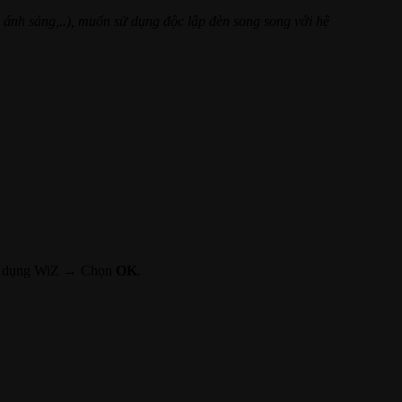
g ánh sáng,..), muốn sử dụng độc lập đèn song song với hệ
ng dụng WiZ → Chọn
OK
.