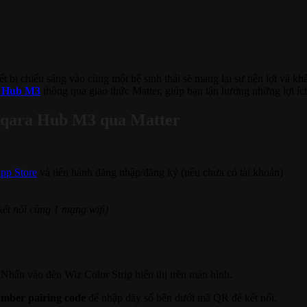
t bị chiếu sáng vào cùng một hệ sinh thái sẽ mang lại sự tiện lợi và kh
 Hub M3
thông qua giao thức Matter, giúp bạn tận hưởng những lợi íc
 Aqara Hub M3 qua Matter
pp Store
và tiến hành đăng nhập/đăng ký (nếu chưa có tài khoản)
 kết nối cùng 1 mạng wifi)
Nhấn vào đèn Wiz Color Strip hiển thị trên màn hình.
mber pairing code
để nhập dãy số bên dưới mã QR để kết nối.