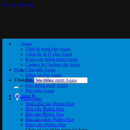
Bỏ qua nội dung
Aqara
Thiết bị trung tâm Aqara
Công tắc & Ổ cắm Aqara
Khóa cửa thông minh Aqara
Camera & Chuông cửa Aqara
Menu
Cảm biến Aqara
Động cơ rèm Aqara
Tìm kiếm:
Điều hòa thông minh Aqara
Đèn thông minh Aqara
Phụ kiện Aqara
Giỏ hàng
0
Philips Hue
Đèn LED dây Philips Hue
Đèn trần Philips Hue
Đèn bàn Philips Hue
Đèn sân vườn Philips Hue
Bóng đèn Philips Hue
Chưa có sản phẩm trong giỏ hàng.