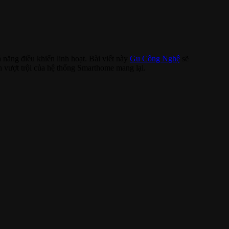
ả năng điều khiển linh hoạt. Bài viết này
Gu Công Nghệ
sẽ
h vượt trội của hệ thống Smarthome mang lại.