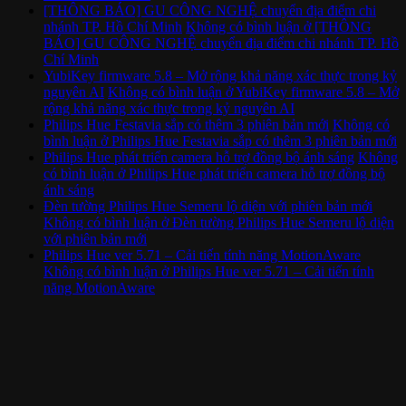
[THÔNG BÁO] GU CÔNG NGHỆ chuyển địa điểm chi
nhánh TP. Hồ Chí Minh
Không có bình luận
ở [THÔNG
BÁO] GU CÔNG NGHỆ chuyển địa điểm chi nhánh TP. Hồ
Chí Minh
YubiKey firmware 5.8 – Mở rộng khả năng xác thực trong kỷ
nguyên AI
Không có bình luận
ở YubiKey firmware 5.8 – Mở
rộng khả năng xác thực trong kỷ nguyên AI
Philips Hue Festavia sắp có thêm 3 phiên bản mới
Không có
bình luận
ở Philips Hue Festavia sắp có thêm 3 phiên bản mới
Philips Hue phát triển camera hỗ trợ đồng bộ ánh sáng
Không
có bình luận
ở Philips Hue phát triển camera hỗ trợ đồng bộ
ánh sáng
Đèn tường Philips Hue Semeru lộ diện với phiên bản mới
Không có bình luận
ở Đèn tường Philips Hue Semeru lộ diện
với phiên bản mới
Philips Hue ver 5.71 – Cải tiến tính năng MotionAware
Không có bình luận
ở Philips Hue ver 5.71 – Cải tiến tính
năng MotionAware