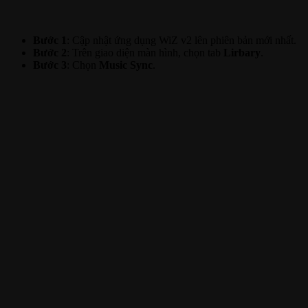
Bước 1
: Cập nhật ứng dụng WiZ v2 lên phiên bản mới nhất.
Bước 2
: Trên giao diện màn hình, chọn tab
Lirbary
.
Bước 3
: Chọn
Music Sync
.