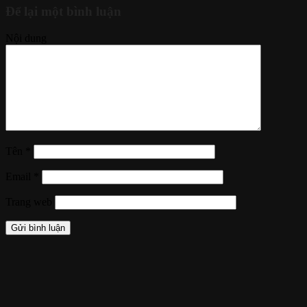
Để lại một bình luận
Nội dung
Tên
*
Email
*
Trang web