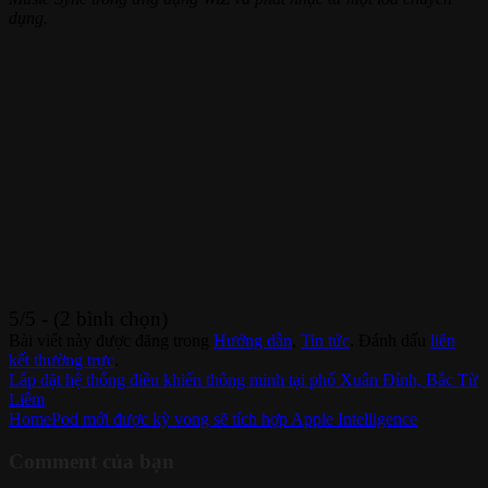
dụng.
5/5 - (2 bình chọn)
Bài viết này được đăng trong
Hướng dẫn
,
Tin tức
. Đánh dấu
liên
kết thường trực
.
Lắp đặt hệ thống điều khiển thông minh tại phố Xuân Đỉnh, Bắc Từ
Liêm
HomePod mới được kỳ vong sẽ tích hợp Apple Intelligence
Comment của bạn