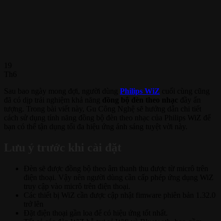
19
Th6
Sau bao ngày mong đợi, người dùng
Philips WiZ
cuối cùng cũng
đã có dịp trải nghiệm khả năng
đồng bộ đèn theo nhạc
đầy ấn
tượng. Trong bài viết này, Gu Công Nghệ sẽ hướng dẫn chi tiết
cách sử dụng tính năng đồng bộ đèn theo nhạc của Philips WiZ để
bạn có thể tận dụng tối đa hiệu ứng ánh sáng tuyệt vời này.
Lưu ý trước khi cài đặt
Đèn sẽ được đồng bộ theo âm thanh thu được từ micrô trên
điện thoại. Vậy nên người dùng cần cấp phép ứng dụng WiZ
truy cập vào micrô trên điện thoại.
Các thiết bị WiZ cần được cập nhật fimware phiên bản 1.32.0
trở lên
Đặt điện thoại gần loa để có hiệu ứng tốt nhất.