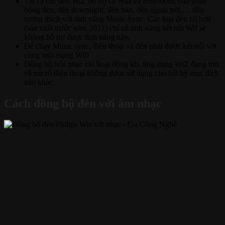
Tất cả các đèn WiZ hỗ trợ cả Wifi và Bluetooth, bao gồm
bóng đèn, đèn downlight, đèn bàn, đèn ngoài trời,… đều
tương thích với tính năng Music Sync. Các loại đèn cũ hơn
(sản xuất trước năm 2021) chỉ có tính năng kết nối Wif sẽ
không hỗ trợ được tính năng này.
Để chạy Music sync, điện thoại và đèn phải được kết nối với
cùng một mạng Wifi
Đồng bộ hóa nhạc chỉ hoạt động khi ứng dụng WiZ đang mở
và micrô điện thoại không được sử dụng cho bất kỳ mục đích
nào khác.
Cách đồng bộ đèn với âm nhạc