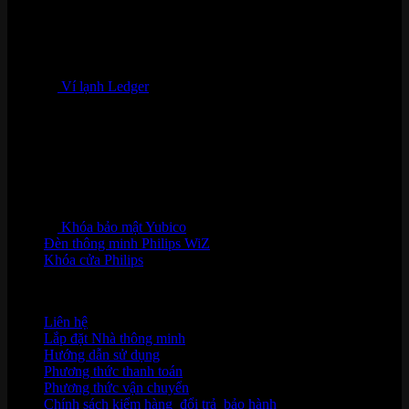
Ví lạnh Ledger
Khóa bảo mật Yubico
Đèn thông minh Philips WiZ
Khóa cửa Philips
HỖ TRỢ KHÁCH HÀNG
Liên hệ
Lắp đặt Nhà thông minh
Hướng dẫn sử dụng
Phương thức thanh toán
Phương thức vận chuyển
Chính sách kiểm hàng
,
đổi trả
,
bảo hành