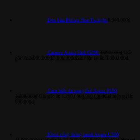
Đèn bàn Philips Hue Twilight
6.940.000
₫
Camera Aqara Hub G350
3.990.000
₫
Giá
gốc là: 3.990.000₫.
3.890.000
₫
Giá hiện tại là: 3.890.000₫.
Cảm biến đa trạng thái Aqara P100
1.290.000
₫
Giá gốc là: 1.290.000₫.
990.000
₫
Giá hiện tại là:
990.000₫.
Khoá cổng thông minh Aqara U500
11.990.000
₫
Giá gốc là: 11.990.000₫.
6.990.000
₫
Giá hiện tại