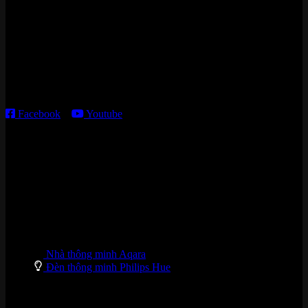
15 ngõ 113 Hoàng Cầu, P. Đống Đa, TP. HN
Kho giao HCM
:
179 Nguyễn Cư Trinh, P. Cầu Ông Lãnh, TP. HCM
Thời gian làm việc:
T2 – T6: 8h30 – 12h00; 13h30 – 18h00
T7 – CN: 8h30 – 12h00; 13h30 – 16h00
Facebook
–
Youtube
DANH MỤC SẢN PHẨM
Nhà thông minh Aqara
Đèn thông minh Philips Hue