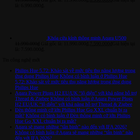
là: 6.990.000₫.
Khóa cửa kính thông minh Aqara U500
11.990.000
₫
Giá gốc là: 11.990.000₫.
7.590.000
₫
Giá hiện tại
là: 7.590.000₫.
Tin công nghệ mới
Philips Hue 5.72: Khảo sát về mức tiêu thụ năng lượng trong
ứng dụng Philips Hue
Không có bình luận
ở Philips Hue
5.72: Khảo sát về mức tiêu thụ năng lượng trong ứng dụng
Philips Hue
Aqara Power Plugs H2 EU/UK “lộ diện” với khả năng hỗ trợ
Thread & Zigbee
Không có bình luận
ở Aqara Power Plugs
H2 EU/UK “lộ diện” với khả năng hỗ trợ Thread & Zigbee
Đèn thông minh cỡ lớn Philips Hue Go XXL chuẩn bị ra
mắt?
Không có bình luận
ở Đèn thông minh cỡ lớn Philips
Hue Go XXL chuẩn bị ra mắt?
Aqara sẽ mang những “tân binh” nào đến với IFA 2026?
Không có bình luận
ở Aqara sẽ mang những “tân binh” nào
đến với IFA 2026?