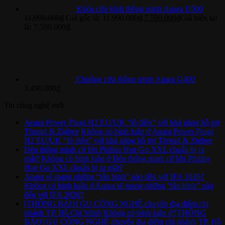
Khóa cửa kính thông minh Aqara U500
11.990.000
₫
Giá gốc là: 11.990.000₫.
7.590.000
₫
Giá hiện tại
là: 7.590.000₫.
Chuông cửa thông minh Aqara G400
3.490.000
₫
Tin công nghệ mới
Aqara Power Plugs H2 EU/UK “lộ diện” với khả năng hỗ trợ
Thread & Zigbee
Không có bình luận
ở Aqara Power Plugs
H2 EU/UK “lộ diện” với khả năng hỗ trợ Thread & Zigbee
Đèn thông minh cỡ lớn Philips Hue Go XXL chuẩn bị ra
mắt?
Không có bình luận
ở Đèn thông minh cỡ lớn Philips
Hue Go XXL chuẩn bị ra mắt?
Aqara sẽ mang những “tân binh” nào đến với IFA 2026?
Không có bình luận
ở Aqara sẽ mang những “tân binh” nào
đến với IFA 2026?
[THÔNG BÁO] GU CÔNG NGHỆ chuyển địa điểm chi
nhánh TP. Hồ Chí Minh
Không có bình luận
ở [THÔNG
BÁO] GU CÔNG NGHỆ chuyển địa điểm chi nhánh TP. Hồ