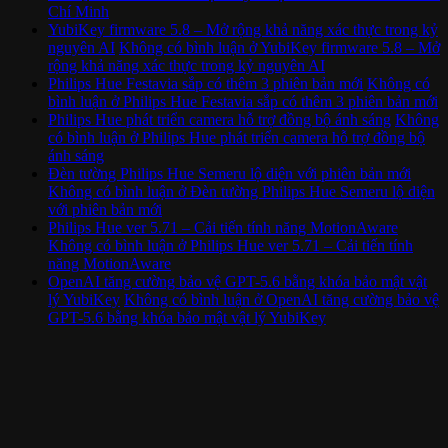
Chí Minh
YubiKey firmware 5.8 – Mở rộng khả năng xác thực trong kỷ
nguyên AI
Không có bình luận
ở YubiKey firmware 5.8 – Mở
rộng khả năng xác thực trong kỷ nguyên AI
Philips Hue Festavia sắp có thêm 3 phiên bản mới
Không có
bình luận
ở Philips Hue Festavia sắp có thêm 3 phiên bản mới
Philips Hue phát triển camera hỗ trợ đồng bộ ánh sáng
Không
có bình luận
ở Philips Hue phát triển camera hỗ trợ đồng bộ
ánh sáng
Đèn tường Philips Hue Semeru lộ diện với phiên bản mới
Không có bình luận
ở Đèn tường Philips Hue Semeru lộ diện
với phiên bản mới
Philips Hue ver 5.71 – Cải tiến tính năng MotionAware
Không có bình luận
ở Philips Hue ver 5.71 – Cải tiến tính
năng MotionAware
OpenAI tăng cường bảo vệ GPT-5.6 bằng khóa bảo mật vật
lý YubiKey
Không có bình luận
ở OpenAI tăng cường bảo vệ
GPT-5.6 bằng khóa bảo mật vật lý YubiKey