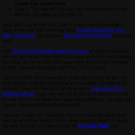
Google Pay, Smart Home
Ngày 3: Trực tiếp với Nhà phát triển Android, Project Fugu
and you, xây dựng các sản phẩm AI
Ngày thứ 2 của sự kiện chắc chắn sẽ là ngày mà tất cả những ai
đang sở hữu một chiếc loa thông minh
Google Home Mini
/
Nest
Mini
,
Nest Audio
hay màn hình
Nest Hub
/
Nest Hub Max
mong đợi
nhất.
Liệu
hệ sinh thái nhà thông minh của Google
sẽ có thêm sản phẩm
nào mới hay không? Hay Trợ lý ảo Google sẽ có thêm những phiên
bản nâng cấp hay ho nào? Điều quan trọng hơn, Google Assistant
có được cập nhật thêm ngôn ngữ tiếng Việt hay chưa?
Cuối năm 2020, Nest Audio được ra đời, đem lại một làn gió mới
trong thiết kế cũng như chất lương âm thanh được cải thiện rõ rệt.
Mới đây, cũng xuất hiện hình ảnh được cho là
chuông của Nest
Hello thế hệ mới
. Ngày mai, mọi thứ sẽ dần được sáng tỏ. Có lẽ là
sự xuất hiện của sản phẩm mới cùng những phiên bản cập nhật của
Google Assistant là điều chắc chắn sẽ tới.
Ngoài ra, Google I/O cũng được cho là sẽ ra mắt điện thoại Pixel
mới, tai nghe Pixel Buds A-Series, đồng hồ Pixel, WearOS và bản
cập nhật Android 12. Cùng chờ đợi với
Gu Công Nghệ
nhé!