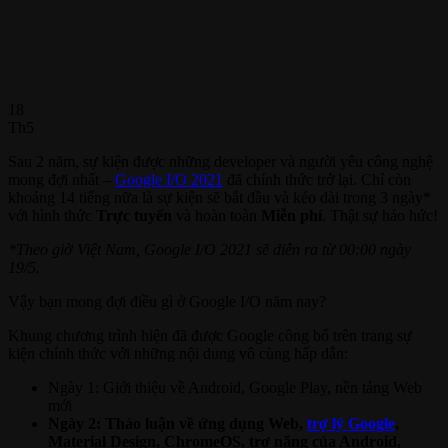
18
Th5
Sau 2 năm, sự kiện được những developer và người yêu công nghệ
mong đợi nhất –
Google I/O 2021
đã chính thức trở lại. Chỉ còn
khoảng 14 tiếng nữa là sự kiện sẽ bắt đầu và kéo dài trong 3 ngày*
với hình thức
Trực tuyến
và hoàn toàn
Miễn phí
. Thật sự háo hức!
*Theo giờ Việt Nam, Google I/O 2021 sẽ diễn ra từ 00:00 ngày
19/5.
Vậy bạn mong đợi điều gì ở Google I/O năm nay?
Khung chương trình hiện đã được Google công bố trên trang sự
kiện chính thức với những nội dung vô cùng hấp dẫn:
Ngày 1: Giới thiệu về Android, Google Play, nền tảng Web
mới
Ngày 2: Thảo luận về ứng dụng Web,
trợ lý Google
,
Material Design, ChromeOS, trợ năng của Android,