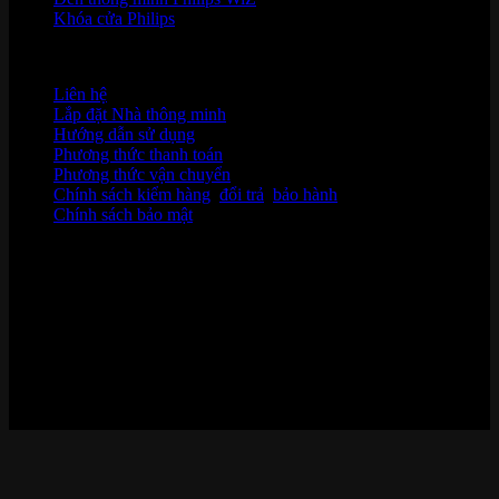
Khóa cửa Philips
HỖ TRỢ KHÁCH HÀNG
Liên hệ
Lắp đặt Nhà thông minh
Hướng dẫn sử dụng
Phương thức thanh toán
Phương thức vận chuyển
Chính sách kiểm hàng
,
đổi trả
,
bảo hành
Chính sách bảo mật