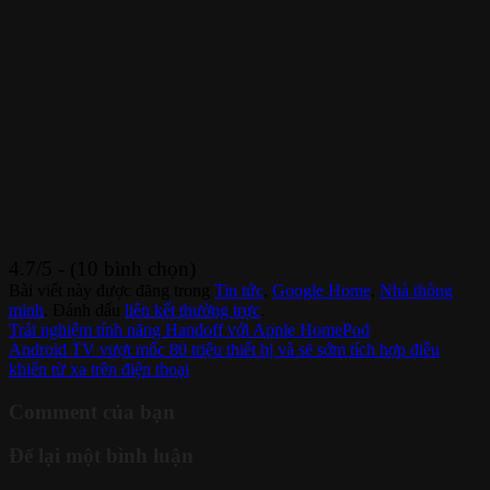
4.7/5 - (10 bình chọn)
Bài viết này được đăng trong
Tin tức
,
Google Home
,
Nhà thông
minh
. Đánh dấu
liên kết thường trực
.
Trải nghiệm tính năng Handoff với Apple HomePod
Android TV vượt mốc 80 triệu thiết bị và sẽ sớm tích hợp điều
khiển từ xa trên điện thoại
Comment của bạn
Để lại một bình luận