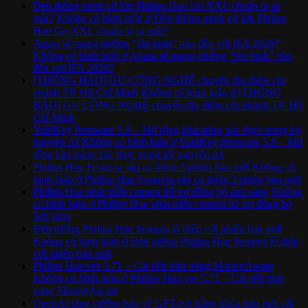
Đèn thông minh cỡ lớn Philips Hue Go XXL chuẩn bị ra
mắt?
Không có bình luận
ở Đèn thông minh cỡ lớn Philips
Hue Go XXL chuẩn bị ra mắt?
Aqara sẽ mang những “tân binh” nào đến với IFA 2026?
Không có bình luận
ở Aqara sẽ mang những “tân binh” nào
đến với IFA 2026?
[THÔNG BÁO] GU CÔNG NGHỆ chuyển địa điểm chi
nhánh TP. Hồ Chí Minh
Không có bình luận
ở [THÔNG
BÁO] GU CÔNG NGHỆ chuyển địa điểm chi nhánh TP. Hồ
Chí Minh
YubiKey firmware 5.8 – Mở rộng khả năng xác thực trong kỷ
nguyên AI
Không có bình luận
ở YubiKey firmware 5.8 – Mở
rộng khả năng xác thực trong kỷ nguyên AI
Philips Hue Festavia sắp có thêm 3 phiên bản mới
Không có
bình luận
ở Philips Hue Festavia sắp có thêm 3 phiên bản mới
Philips Hue phát triển camera hỗ trợ đồng bộ ánh sáng
Không
có bình luận
ở Philips Hue phát triển camera hỗ trợ đồng bộ
ánh sáng
Đèn tường Philips Hue Semeru lộ diện với phiên bản mới
Không có bình luận
ở Đèn tường Philips Hue Semeru lộ diện
với phiên bản mới
Philips Hue ver 5.71 – Cải tiến tính năng MotionAware
Không có bình luận
ở Philips Hue ver 5.71 – Cải tiến tính
năng MotionAware
OpenAI tăng cường bảo vệ GPT-5.6 bằng khóa bảo mật vật