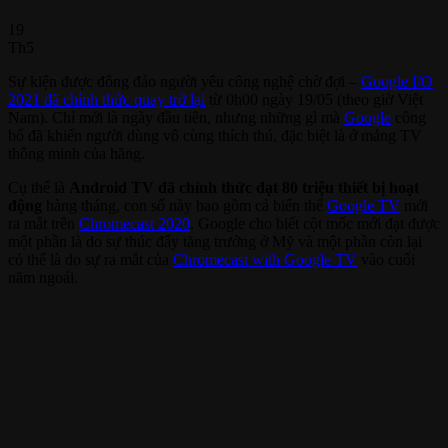
19
Th5
Sự kiện được đông đảo người yêu công nghệ chờ đợi –
Google I/O
2021 đã chính thức quay trở lại
từ 0h00 ngày 19/05 (theo giờ Việt
Nam). Chỉ mới là ngày đầu tiên, nhưng những gì mà
Google
công
bố đã khiến người dùng vô cùng thích thú, đặc biệt là ở mảng TV
thông minh của hãng.
Cụ thể là
Android TV đã chính thức đạt 80 triệu thiết bị hoạt
động
hàng tháng, con số này bao gồm cả biến thể
Google TV
mới
ra mắt trên
Chromecast 2020
. Google cho biết cột mốc mới đạt được
một phần là do sự thúc đẩy tăng trưởng ở Mỹ và một phần còn lại
có thể là do sự ra mắt của
Chromecast with Google TV
vào cuối
năm ngoái.