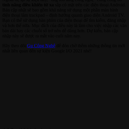
tính năng điều khiển từ xa
sắp có mặt trên các điện thoại Android.
Bản cập nhật sẽ bao gồm khả năng sử dụng một phần màn hình
điện thoại làm trackpad – định hướng quanh giao diện Android TV.
Bạn có thể sử dụng bàn phím của điện thoại để tìm kiếm, đăng nhập
và hơn thế nữa. Mục đích của điều này là làm cho việc nhập các văn
bản dài hay các chuỗi số trở nên dễ dàng hơn. Dự kiến, bản cập
nhập này sẽ được ra mắt vào cuối năm nay.
Hãy theo dõi
Gu Công Nghệ
để đón chờ thêm những thông tin mới
nhất liên quan đến sự kiện Google I/O 2021 nhé!