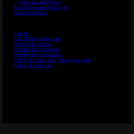
Khóa bảo mật Yubico
Đèn thông minh Philips WiZ
Khóa cửa Philips
HỖ TRỢ KHÁCH HÀNG
Liên hệ
Lắp đặt Nhà thông minh
Hướng dẫn sử dụng
Phương thức thanh toán
Phương thức vận chuyển
Chính sách kiểm hàng
,
đổi trả
,
bảo hành
Chính sách bảo mật