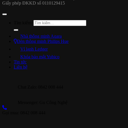
Giấy phép ĐKKD số 0110129415
Tìm kiếm:
Nhà thông minh Aqara
Đèn thông minh Philips Hue
Ví lạnh Ledger
Khóa bảo mật Yubico
Tin tức
Liên hệ
Chat Zalo: 0842 008 444
Messenger: Gu Công Nghệ
Gọi mua: 0842 008 444