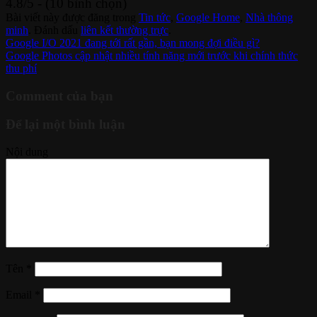
4.8/5 - (10 bình chọn)
Bài viết này được đăng trong
Tin tức
,
Google Home
,
Nhà thông
minh
. Đánh dấu
liên kết thường trực
.
Google I/O 2021 đang tới rất gần, bạn mong đợi điều gì?
Google Photos cập nhật nhiều tính năng mới trước khi chính thức
thu phí
Comment của bạn
Để lại một bình luận
Nội dung
Tên
*
Email
*