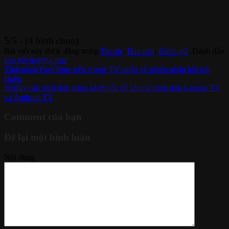
5/5 - (4 bình chọn)
Bài viết này được đăng trong
Tin tức
,
Bảo mật
,
Đánh giá
. Đánh dấu
liên kết thường trực
.
Tính năng FaceTime trên Apple TV nhận về nhiều phản hồi trái
chiều
Netflix cập nhật tính năng khớp tốc độ khung hình trên Google TV
và Android TV
Comment của bạn
Để lại một bình luận
Nội dung