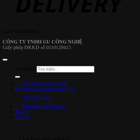
Cash On Delivery
CÔNG TY TNHH GU CÔNG NGHỆ
Giấy phép ĐKKD số 0110129415
Tìm kiếm:
Nhà thông minh Aqara
Đèn thông minh Philips Hue
Ví lạnh Ledger
Khóa bảo mật Yubico
Tin tức
Liên hệ
Chat Zalo: 0842 008 444