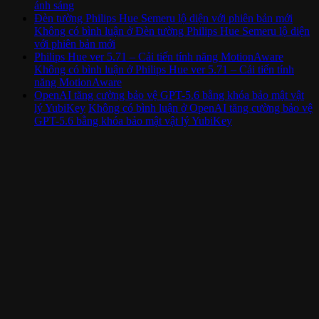
ánh sáng
Đèn tường Philips Hue Semeru lộ diện với phiên bản mới
Không có bình luận
ở Đèn tường Philips Hue Semeru lộ diện
với phiên bản mới
Philips Hue ver 5.71 – Cải tiến tính năng MotionAware
Không có bình luận
ở Philips Hue ver 5.71 – Cải tiến tính
năng MotionAware
OpenAI tăng cường bảo vệ GPT-5.6 bằng khóa bảo mật vật
lý YubiKey
Không có bình luận
ở OpenAI tăng cường bảo vệ
GPT-5.6 bằng khóa bảo mật vật lý YubiKey