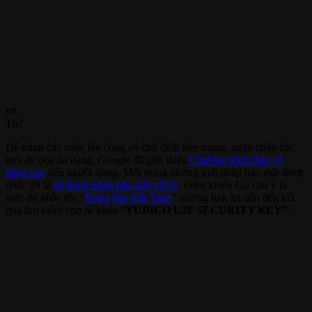
08
Th7
Để tránh các cuộc tấn công có chủ đích trên mạng, ngăn chặn các
mối đe dọa đa dạng, Google đã giới thiệu
Chương trình Bảo vệ
nâng cao
đến người dùng. Một trong những giải pháp bảo mật được
nhắc tới là
sử dụng khóa bảo mật vật lý
. Điều khiến Gu chú ý là
mặc dù nhắc tên “
Khóa bảo mật Titan
” nhưng link lại dẫn đến kết
quả tìm kiếm cho từ khóa “
YUBICO U2F SECURITY KEY”
.