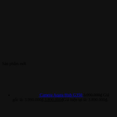
Sản phẩm mới
Camera Aqara Hub G350
3.990.000
₫
Giá
gốc là: 3.990.000₫.
3.890.000
₫
Giá hiện tại là: 3.890.000₫.