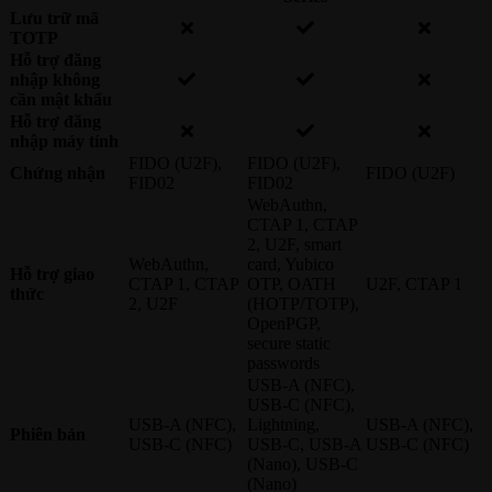
Lưu trữ mã
TOTP
Hỗ trợ đăng
nhập không
cần mật khẩu
Hỗ trợ đăng
nhập máy tính
FIDO (U2F),
FIDO (U2F),
Chứng nhận
FIDO (U2F)
FID02
FID02
WebAuthn,
CTAP 1, CTAP
2, U2F, smart
WebAuthn,
card, Yubico
Hỗ trợ giao
CTAP 1, CTAP
OTP, OATH
U2F, CTAP 1
thức
2, U2F
(HOTP/TOTP),
OpenPGP,
secure static
passwords
USB-A (NFC),
USB-C (NFC),
USB-A (NFC),
Lightning,
USB-A (NFC),
Phiên bản
USB-C (NFC)
USB-C, USB-A
USB-C (NFC)
(Nano), USB-C
(Nano)