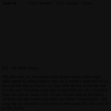
Xuất xứ
USA, Sweden
USA, Sweden
China
5/5 - (4 bình chọn)
Một điểm nữa, tuy nhỏ nhưng cũng rất quan trọng, khiến khiến
nhiều người tin tưởng YubiKey hơn, đó là YubiKey được thiết kế và
sản xuất trực tiếp tại Hoa Kỳ và Thụy Điển để duy trì tính bảo mật
và kiểm soát chất lượng trong toàn bộ quy trình làm việc. Còn khóa
Titan sản xuất tại Trung Quốc. Từ tên và hình dáng lại khá giống
với khóa bảo mật Feitian (sản phẩm của Feitian Technologies – nhà
cung cấp các sản phẩm và giải pháp an ninh mạng bảo mật có trụ sở
tại Bắc Kinh).