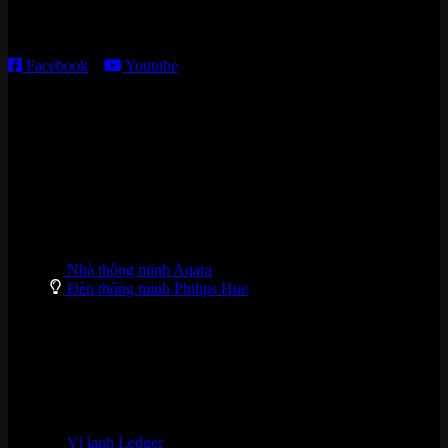
T2 – T6: 8h30 – 12h00; 13h30 – 18h00
T7 – CN: 8h30 – 12h00; 13h30 – 16h00
Facebook
–
Youtube
DANH MỤC SẢN PHẨM
Nhà thông minh Aqara
Đèn thông minh Philips Hue
Ví lạnh Ledger