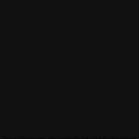
Theo ý kiến chủ quan, việc Google dẫn link giới thiệu khóa bảo mật