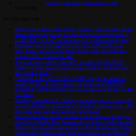
Chuông cửa thông minh Aqara G400
3.490.000
₫
Tin công nghệ mới
Aqara Power Plugs H2 EU/UK “lộ diện” với khả năng hỗ trợ
Thread & Zigbee
Không có bình luận
ở Aqara Power Plugs
H2 EU/UK “lộ diện” với khả năng hỗ trợ Thread & Zigbee
Đèn thông minh cỡ lớn Philips Hue Go XXL chuẩn bị ra
mắt?
Không có bình luận
ở Đèn thông minh cỡ lớn Philips
Hue Go XXL chuẩn bị ra mắt?
Aqara sẽ mang những “tân binh” nào đến với IFA 2026?
Không có bình luận
ở Aqara sẽ mang những “tân binh” nào
đến với IFA 2026?
[THÔNG BÁO] GU CÔNG NGHỆ chuyển địa điểm chi
nhánh TP. Hồ Chí Minh
Không có bình luận
ở [THÔNG
BÁO] GU CÔNG NGHỆ chuyển địa điểm chi nhánh TP. Hồ
Chí Minh
YubiKey firmware 5.8 – Mở rộng khả năng xác thực trong kỷ
nguyên AI
Không có bình luận
ở YubiKey firmware 5.8 – Mở
rộng khả năng xác thực trong kỷ nguyên AI
Philips Hue Festavia sắp có thêm 3 phiên bản mới
Không có
bình luận
ở Philips Hue Festavia sắp có thêm 3 phiên bản mới
Philips Hue phát triển camera hỗ trợ đồng bộ ánh sáng
Không
có bình luận
ở Philips Hue phát triển camera hỗ trợ đồng bộ