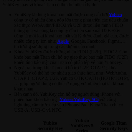
YubiKey thay vì khóa Titan có thể do một số lý do:
YubiKey là dòng khoá bảo mật được cung cấp bởi
Yubico
–
công ty có nhiều đóng góp lớn trong phát triển các tiêu chuẩn
xác thực WebAuthn/FIDO2 và U2F được liên minh FIDO
thông qua và cũng là công ty đầu tiên sản xuất U2F. Đây
cũng là một loại khoá bảo mật vật lý được đánh giá cao, được
nhiều công ty lơn như:
Apple
, Google, Facebook, Figma,…
tin tưởng sử dụng trong các dự án của mình.
Khóa YubiKey được chứng nhận FIDO (U2F), FIDO2. Còn
khóa bảo mật Titan chỉ hỗ trợ giao thức bảo mật FIDO (U2F)
khiến tính bảo mật của Titan có phần lép vế hơn YubiKey.
Ngoài ra, trong khi Titan chỉ hỗ trợ U2F, CTAP 1; khóa
YubiKey có thể hỗ trợ nhiều giao thức hơn, như: WebAuthn,
CTAP 1, CTAP 2, U2F, Yubico OTP, OATH (HOTP/TOTP),
… giúp người dùng có thể sử dụng với nhiều loại tài khoản
khác nhau.
Bên cạnh đó, YubiKey còn hỗ trợ người dùng iPhone với
phiên bản khóa bảo mật
Yubico YubiKey 5Ci
với cổng
lightning cắm trực tiếp vào iPhone/iPad. Khóa Titan chỉ có
USB-A, USB-C và NFC.
Yubico
Yubico
Google Titan
YubiKeys 5
Security Key
Security Keys
Series