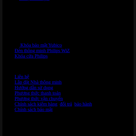
Khóa bảo mật Yubico
Đèn thông minh Philips WiZ
Khóa cửa Philips
HỖ TRỢ KHÁCH HÀNG
Liên hệ
Lắp đặt Nhà thông minh
Hướng dẫn sử dụng
Phương thức thanh toán
Phương thức vận chuyển
Chính sách kiểm hàng
,
đổi trả
,
bảo hành
Chính sách bảo mật