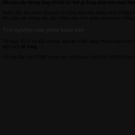
đổi màu sắc tương ứng với bất kỳ thứ gì đang phát trên màn hì
Trước đây, khi muốn đồng bộ hệ thống đèn màu thông minh Philips Hu
đơn giản với những nhu cầu cơ bản như chơi game, xem phim thông t
Trải nghiệm xem phim hoàn hảo
Từ ngày 15/10 tới đây sẽ khác, bạn đã có thể dùng Philips Hue Play 
một cách
dễ dàng
.
Có bốn đầu vào HDMI ở mặt sau của Philips Hue Play HDMI Sync Box