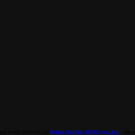
ngày ra mắt chính thức của
Philips Hue Play HDMI Sync Box
– sản 