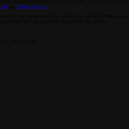
 dụng cùng thiết bị đồng bộ hóa này, tuy nhiên, nên kết nối với các hệ
y Bar
hay
Philips Hue Go
.
lips Hue Play HDMI Sync Box chính là giá – lên tới 229.99$. Tuy nhiê
hà thì mình nghĩ bạn cũng sẽ sẵn sàng rút hầu bao mà thôi.