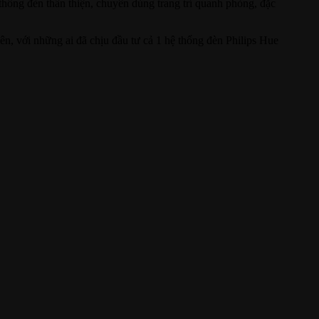
 thống đèn thân thiện, chuyên dùng trang trí quanh phòng, đặc
n, với những ai đã chịu đầu tư cả 1 hệ thống đèn Philips Hue