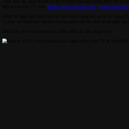
Theo nhà sản xuất thì bất kỳ đèn Philips Hue nào cũng được hỗ trợ sử
biệt là khu vực TV như:
Philips Hue Lightstrip Plus
,
Philips Hue Pla
Điểm trở ngại duy nhất hiện tại cho khách hàng khi muốn sử dụng Phi
và thực sự muốn trải nghiệm không gian màu sắc sinh động ngay tại n
Dưới đây mà video demo sản phẩm, mời các bạn cùng xem: