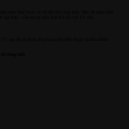
phần mềm Hue Sync về cài đặt trên máy tính. Mặc dù nghe khá
 tạp hơn – cần set up máy tính kết nối với TV nữa.
 TV, sau đó sử dụng ứng dụng trên điện thoại và điều khiển
t bị riêng biệt
.