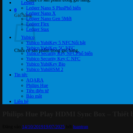
Ledger
Ledger Nano S Plus
0
Ledger Nano X
Giỏ hàng
Ledger Nano Gen 5
Ledger Flex
Ledger Stax
Yubico
Yubico YubiKey 5 NFC
Yubico YubiKey 5C NFC
Chưa có sản phẩm trong giỏ hàng.
Yubico Security Key NFC
Yubico Security Key C NFC
Yubico YubiKey Bio
Yubico YubiHSM 2
Tin tức
AQARA
Philips Hue
Tiền điện tử
Bảo mật
Liên hệ
Philips Hue Play HDMI Sync Box – Thiết b
Đăng vào
14/10/2019
19/07/2025
bởi
luantran