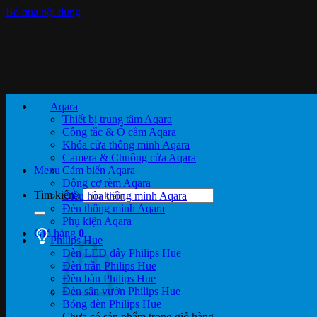
Bỏ qua nội dung
Aqara
Thiết bị trung tâm Aqara
Công tắc & Ổ cắm Aqara
Khóa cửa thông minh Aqara
Camera & Chuông cửa Aqara
Menu
Cảm biến Aqara
Động cơ rèm Aqara
Tìm kiếm:
Điều hòa thông minh Aqara
Đèn thông minh Aqara
Phụ kiện Aqara
Giỏ hàng
0
Philips Hue
Đèn LED dây Philips Hue
Đèn trần Philips Hue
Đèn bàn Philips Hue
Đèn sân vườn Philips Hue
Bóng đèn Philips Hue
Chưa có sản phẩm trong giỏ hàng.