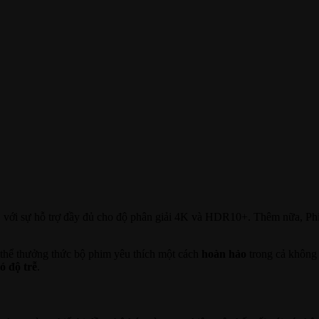
ng, với sự hỗ trợ đầy đủ cho độ phân giải 4K và HDR10+. Thêm nữa, 
ó thể thưởng thức bộ phim yêu thích một cách
hoàn hảo
trong cả không 
ó độ trễ
.