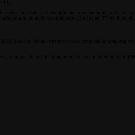
nh TV
.
e với các màu sắc các video được phát trên màn hình bạn sẽ cần tải 
hường nhưng khi muốn xem phim trên các màn hình TV lớn thì lại phức
HDMI Sync Box, kết nối trực tiếp vào các cổng thiết bị tương ứng trên
, có nghĩa là bạn có thể đồng bộ hóa đèn của mình với tối đa
4 thiế