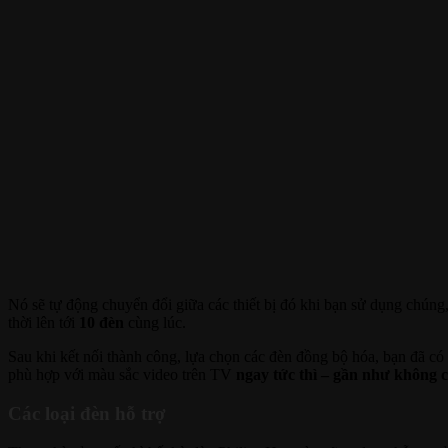
Nó sẽ tự động chuyển đổi giữa các thiết bị đó khi bạn sử dụng chú
thời lên tới
10 đèn
cùng lúc.
Sau khi kết nối thành công, lựa chọn các đèn đồng bộ hóa, bạn đã c
phù hợp với màu sắc video trên TV
ngay tức thì – gần như không c
Các loại đèn hỗ trợ