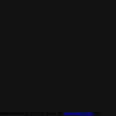
phẩm mới nhất giúp đồng bộ hóa các
đèn thông minh
thay