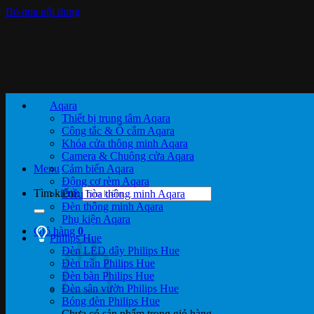
Bỏ qua nội dung
Aqara
Thiết bị trung tâm Aqara
Công tắc & Ổ cắm Aqara
Khóa cửa thông minh Aqara
Camera & Chuông cửa Aqara
Menu
Cảm biến Aqara
Động cơ rèm Aqara
Tìm kiếm:
Điều hòa thông minh Aqara
Đèn thông minh Aqara
Phụ kiện Aqara
Giỏ hàng
0
Philips Hue
Đèn LED dây Philips Hue
Đèn trần Philips Hue
Đèn bàn Philips Hue
Đèn sân vườn Philips Hue
Bóng đèn Philips Hue
Chưa có sản phẩm trong giỏ hàng.