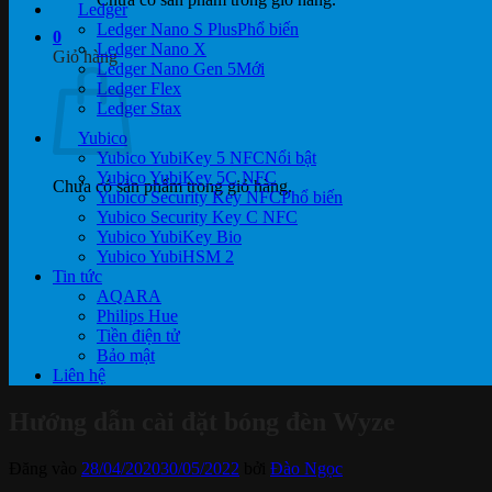
Ledger
Ledger Nano S Plus
0
Ledger Nano X
Giỏ hàng
Ledger Nano Gen 5
Ledger Flex
Ledger Stax
Yubico
Yubico YubiKey 5 NFC
Yubico YubiKey 5C NFC
Chưa có sản phẩm trong giỏ hàng.
Yubico Security Key NFC
Yubico Security Key C NFC
Yubico YubiKey Bio
Yubico YubiHSM 2
Tin tức
AQARA
Philips Hue
Tiền điện tử
Bảo mật
Liên hệ
Hướng dẫn cài đặt bóng đèn Wyze
Đăng vào
28/04/2020
30/05/2022
bởi
Đào Ngọc