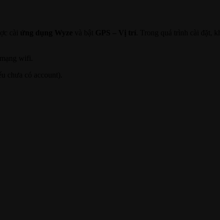
ược cài
ứng dụng Wyze
và bật
GPS – Vị trí
. Trong quá trình cài đặt,
 mạng wifi.
ếu chưa có account).