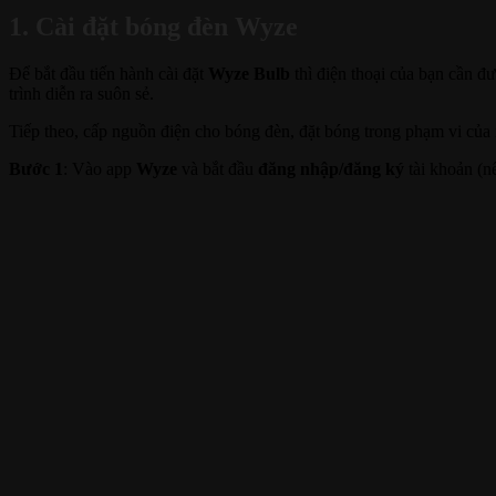
1. Cài đặt bóng đèn Wyze
Để bắt đầu tiến hành cài đặt
Wyze Bulb
thì điện thoại của bạn cần đ
trình diễn ra suôn sẻ.
Tiếp theo, cấp nguồn điện cho bóng đèn, đặt bóng trong phạm vi của
Bước 1
: Vào app
Wyze
và bắt đầu
đăng nhập/đăng ký
tài khoản (n