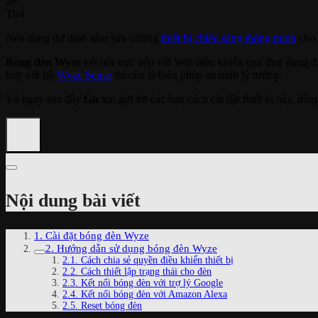
28
Th4
Nếu đang dự định sắm sửa những
thiết bị chiếu sáng thông minh
cho 
Bóng đèn Wyze
kết nối trực tiếp với Wifi điều khiển qua ứng dụng đ
hợp với bộ
Wyze Sense
thì còn là biện pháp an ninh lý tưởng.
Và ngay sau đây
Gu
xin gửi tới các bạn cách cài đặt thiết bị này, đ
Nội dung bài viết
1. Cài đặt bóng đèn Wyze
2. Hướng dẫn sử dụng bóng đèn Wyze
2.1. Cách chia sẻ quyền điều khiển thiết bị
2.2. Cách thiết lập trạng thái cho đèn
2.3. Kết nối bóng đèn với trợ lý Google
2.4. Kết nối bóng đèn với Amazon Alexa
2.5. Reset bóng đèn