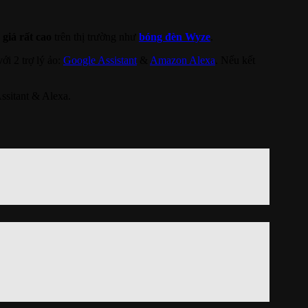
giá rất cao
trên thị trường như
bóng đèn Wyze
.
ới 2 trợ lý ảo:
Google Assistant
&
Amazon Alexa
. Nếu kết
Assitant & Alexa.