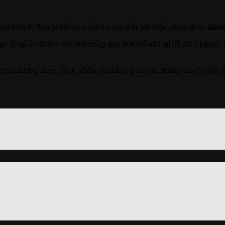
gia đình thì bạn sẽ không muốn bỏ qua một sản phẩm đang được
đánh 
iện thoại mà không cần hub trung tâm, hơn thế nữa lại dễ dàng kết nối v
ồng thời hướng dẫn ra lệnh bật/tắt đèn bằng giọng nói thông qua Google 