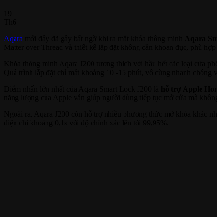
19
Th6
Aqara
mới đây đã gây bất ngờ khi ra mắt khóa thông minh
Aqara Sma
Matter over Thread và thiết kế lắp đặt không cần khoan đục, phù hợp
Khóa thông minh Aqara J200 tương thích với hầu hết các loại cửa phổ b
Quá trình lắp đặt chỉ mất khoảng 10 -15 phút, vô cùng nhanh chóng 
Điểm nhấn lớn nhất của Aqara Smart Lock J200 là
hỗ trợ Apple Ho
năng lượng của Apple vẫn giúp người dùng tiếp tục mở cửa mà không 
Ngoài ra, Aqara J200 còn hỗ trợ nhiều phương thức mở khóa khác n
diện chỉ khoảng 0,1s với độ chính xác lên tới 99,95%.