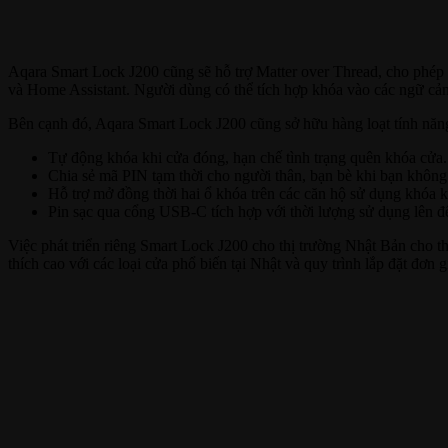
Aqara Smart Lock J200 cũng sẽ hỗ trợ Matter over Thread, cho ph
và Home Assistant. Người dùng có thể tích hợp khóa vào các ngữ cản
Bên cạnh đó, Aqara Smart Lock J200 cũng sở hữu hàng loạt tính năn
Tự động khóa khi cửa đóng, hạn chế tình trạng quên khóa cửa.
Chia sẻ mã PIN tạm thời cho người thân, bạn bè khi bạn không
Hỗ trợ mở đồng thời hai ổ khóa trên các căn hộ sử dụng khóa k
Pin sạc qua cổng USB-C tích hợp với thời lượng sử dụng lên đ
Việc phát triển riêng Smart Lock J200 cho thị trường Nhật Bản cho
thích cao với các loại cửa phổ biến tại Nhật và quy trình lắp đặt đơn