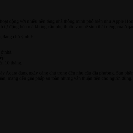
ép hoạt động với nhiều nền tảng nhà thông minh phổ biến như Apple
h tự động hóa mà không cần phụ thuộc vào hệ sinh thái riêng của Aqar
g đáng chú ý như:
 ở nhà.
ép.
ến 10 tháng.
 thấy Aqara đang ngày càng chú trọng đến nhu cầu địa phương. Sản phẩ
 giản, mang đến giải pháp an toàn nhưng vẫn thuận tiện cho người dùng.