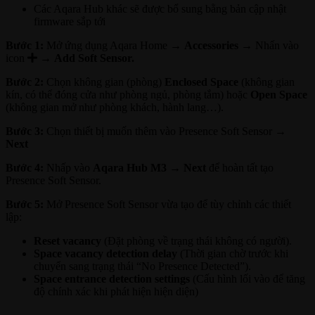
Các Aqara Hub khác sẽ được bổ sung bằng bản cập nhật
firmware sắp tới
Bước 1:
Mở ứng dụng Aqara Home →
Accessories
→ Nhấn vào
icon
→
Add Soft Sensor.
Bước 2:
Chọn không gian (phòng)
Enclosed Space
(không gian
kín, có thể đóng cửa như phòng ngủ, phòng tắm) hoặc
Open Space
(không gian mở như phòng khách, hành lang…).
Bước 3:
Chọn thiết bị muốn thêm vào Presence Soft Sensor →
Next
Bước 4:
Nhấp vào
Aqara Hub M3
→
Next
để hoàn tất tạo
Presence Soft Sensor.
Bước 5:
Mở Presence Soft Sensor vừa tạo để tùy chỉnh các thiết
lập:
Reset vacancy
(Đặt phòng về trạng thái không có người).
Space vacancy detection delay
(Thời gian chờ trước khi
chuyển sang trạng thái “No Presence Detected”).
Space entrance detection settings
(Cấu hình lối vào để tăng
độ chính xác khi phát hiện hiện diện)