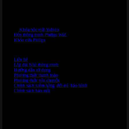
Khóa bảo mật Yubico
Đèn thông minh Philips WiZ
Khóa cửa Philips
HỖ TRỢ KHÁCH HÀNG
Liên hệ
Lắp đặt Nhà thông minh
Hướng dẫn sử dụng
Phương thức thanh toán
Phương thức vận chuyển
Chính sách kiểm hàng
,
đổi trả
,
bảo hành
Chính sách bảo mật