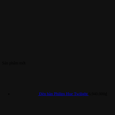
Sản phẩm mới
Đèn bàn Philips Hue Twilight
6.940.000
₫