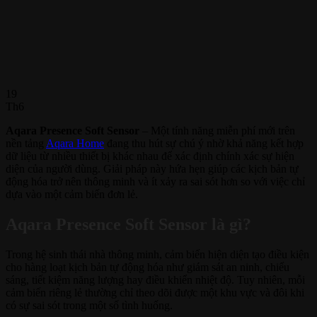
19
Th6
Aqara Presence Soft Sensor
– Một tính năng miễn phí mới trên
nền tảng
Aqara Home
đang thu hút sự chú ý nhờ khả năng kết hợp
dữ liệu từ nhiều thiết bị khác nhau để xác định chính xác sự hiện
diện của người dùng. Giải pháp này hứa hẹn giúp các kịch bản tự
động hóa trở nên thông minh và ít xảy ra sai sót hơn so với việc chỉ
dựa vào một cảm biến đơn lẻ.
Aqara Presence Soft Sensor là gì?
Trong hệ sinh thái nhà thông minh, cảm biến hiện diện tạo điều kiện
cho hàng loạt kịch bản tự động hóa như giám sát an ninh, chiếu
sáng, tiết kiệm năng lượng hay điều khiển nhiệt độ. Tuy nhiên, mỗi
cảm biến riêng lẻ thường chỉ theo dõi được một khu vực và đôi khi
có sự sai sót trong một số tình huống.