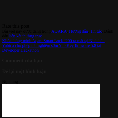
Rate this post
Bài viết này được đăng trong
AQARA
,
Hướng dẫn
,
Tin tức
. Đánh
dấu
liên kết thường trực
.
Khóa thông minh Aqara Smart Lock J200 ra mắt tại Nhật bản
Yubico cho phép trải nghiệm sớm YubiKey firmware 5.8 tại
Developer Hackathon
Comment của bạn
Để lại một bình luận
Nội dung