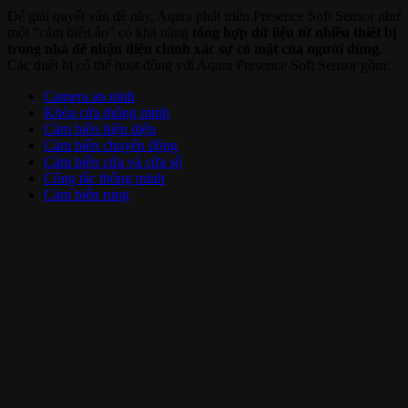
Để giải quyết vấn đề này, Aqara phát triển Presence Soft Sensor như
một “cảm biến ảo” có khả năng
tổng hợp dữ liệu từ nhiều thiết bị
trong nhà để nhận diện chính xác sự có mặt của người dùng
.
Các thiết bị có thể hoạt động với Aqara Presence Soft Sensor gồm:
Camera an ninh
Khóa cửa thông minh
Cảm biến hiện diện
Cảm biến chuyển động
Cảm biến cửa và cửa sổ
Công tắc thông minh
Cảm biến rung