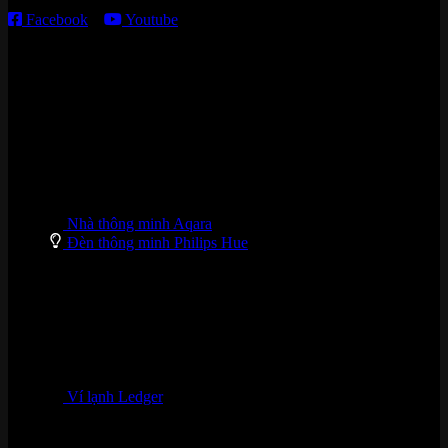
Facebook
–
Youtube
DANH MỤC SẢN PHẨM
Nhà thông minh Aqara
Đèn thông minh Philips Hue
Ví lạnh Ledger