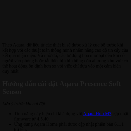
Theo Aqara, dữ liệu từ các thiết bị sẽ được xử lý cục bộ trước khi
kết hợp với các thuật toán thông minh nhằm nâng cao độ tin cậy của
kết quả nhận diện. Và nhờ đó, các tự động hóa như bật đèn khi có
người vào phòng hoặc tắt thiết bị khi không còn ai trong khu vực có
thể hoạt động ổn định hơn so với việc chỉ dựa vào một cảm biến
duy nhất.
Hướng dẫn cài đặt Aqara Presence Soft
Sensor
Lưu ý trước khi cài đặt:
Tính năng này hiện chỉ khả dụng với
Aqara Hub M3
cập nhật
firmware từ 4.5.40.
Ứng dụng Aqara Home phải được cập nhật phiên bản 6.1.1
trở lên.