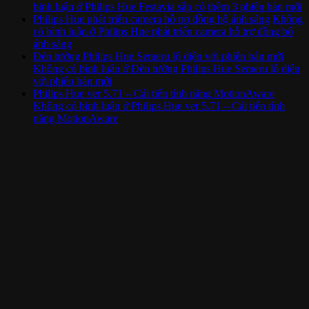
bình luận
ở Philips Hue Festavia sắp có thêm 3 phiên bản mới
Philips Hue phát triển camera hỗ trợ đồng bộ ánh sáng
Không
có bình luận
ở Philips Hue phát triển camera hỗ trợ đồng bộ
ánh sáng
Đèn tường Philips Hue Semeru lộ diện với phiên bản mới
Không có bình luận
ở Đèn tường Philips Hue Semeru lộ diện
với phiên bản mới
Philips Hue ver 5.71 – Cải tiến tính năng MotionAware
Không có bình luận
ở Philips Hue ver 5.71 – Cải tiến tính
năng MotionAware