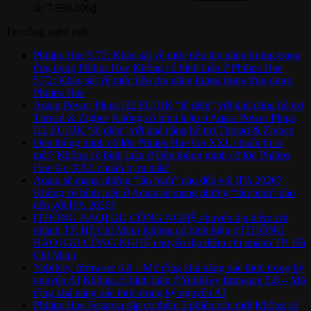
là: 7.590.000₫.
Tin công nghệ mới
Philips Hue 5.72: Khảo sát về mức tiêu thụ năng lượng trong
ứng dụng Philips Hue
Không có bình luận
ở Philips Hue
5.72: Khảo sát về mức tiêu thụ năng lượng trong ứng dụng
Philips Hue
Aqara Power Plugs H2 EU/UK “lộ diện” với khả năng hỗ trợ
Thread & Zigbee
Không có bình luận
ở Aqara Power Plugs
H2 EU/UK “lộ diện” với khả năng hỗ trợ Thread & Zigbee
Đèn thông minh cỡ lớn Philips Hue Go XXL chuẩn bị ra
mắt?
Không có bình luận
ở Đèn thông minh cỡ lớn Philips
Hue Go XXL chuẩn bị ra mắt?
Aqara sẽ mang những “tân binh” nào đến với IFA 2026?
Không có bình luận
ở Aqara sẽ mang những “tân binh” nào
đến với IFA 2026?
[THÔNG BÁO] GU CÔNG NGHỆ chuyển địa điểm chi
nhánh TP. Hồ Chí Minh
Không có bình luận
ở [THÔNG
BÁO] GU CÔNG NGHỆ chuyển địa điểm chi nhánh TP. Hồ
Chí Minh
YubiKey firmware 5.8 – Mở rộng khả năng xác thực trong kỷ
nguyên AI
Không có bình luận
ở YubiKey firmware 5.8 – Mở
rộng khả năng xác thực trong kỷ nguyên AI
Philips Hue Festavia sắp có thêm 3 phiên bản mới
Không có