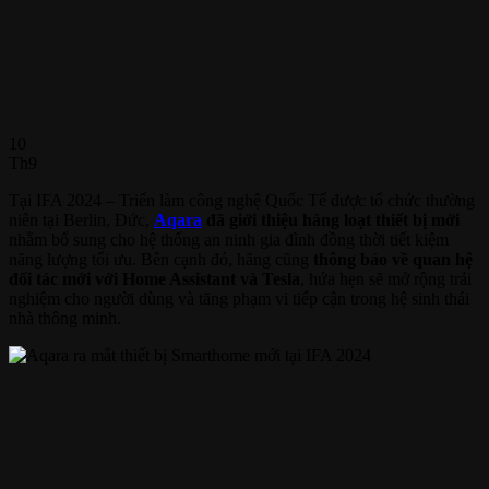
10
Th9
Tại IFA 2024 – Triển làm công nghệ Quốc Tế được tổ chức thường
niên tại Berlin, Đức,
Aqara
đã giới thiệu hàng loạt thiết bị mới
nhằm bổ sung cho hệ thống an ninh gia đình đồng thời tiết kiệm
năng lượng tối ưu. Bên cạnh đó, hãng cũng
thông báo về quan hệ
đối tác mới với Home Assistant và Tesla
, hứa hẹn sẽ mở rộng trải
nghiệm cho người dùng và tăng phạm vi tiếp cận trong hệ sinh thái
nhà thông minh.