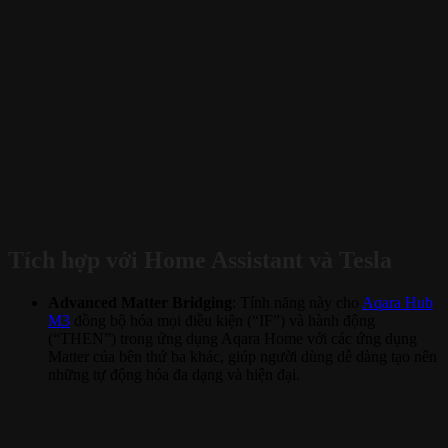
Tích hợp với Home Assistant và Tesla
Advanced Matter Bridging
: Tính năng này cho
Aqara Hub
M3
đồng bộ hóa mọi điều kiện (“IF”) và hành động
(“THEN”) trong ứng dụng Aqara Home với các ứng dụng
Matter của bên thứ ba khác, giúp người dùng dễ dàng tạo nên
những tự động hóa đa dạng và hiện đại.