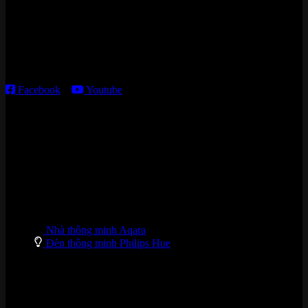
Kho giao HCM
:
179 Nguyễn Cư Trinh, P. Cầu Ông Lãnh, TP. HCM
Thời gian làm việc:
T2 – T6: 8h30 – 12h00; 13h30 – 18h00
T7 – CN: 8h30 – 12h00; 13h30 – 16h00
Facebook
–
Youtube
DANH MỤC SẢN PHẨM
Nhà thông minh Aqara
Đèn thông minh Philips Hue