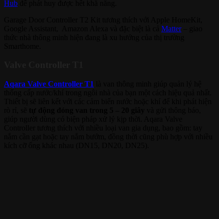
Hub
để phát huy được hết khă năng.
Garage Door Controller T2 Kit tương thích với Apple HomeKit,
Google Assistant, Amazon Alexa và đặc biệt là cả
Matter
– giao
thức nhà thông minh hiện đang là xu hướng của thị trường
Smarthome.
Valve Controller T1
Aqara Valve Controller T1
là van thông minh giúp quản lý hệ
thống cấp nước/khí trong ngôi nhà của bạn một cách hiệu quả nhất.
Thiết bị sẽ liên kết với các cảm biến nước hoặc khí để khi phát hiện
rò rỉ, sẽ
tự động đóng van trong 5 – 20 giây
và gửi thông báo,
giúp người dùng có biện pháp xử lý kịp thời. Aqara Valve
Controller tương thích với nhiều loại van gia dụng, bao gồm: tay
nắm cần gạt hoặc tay nắm bướm, đồng thời cũng phù hợp với nhiều
kích cỡ ống khác nhau (DN15, DN20, DN25).