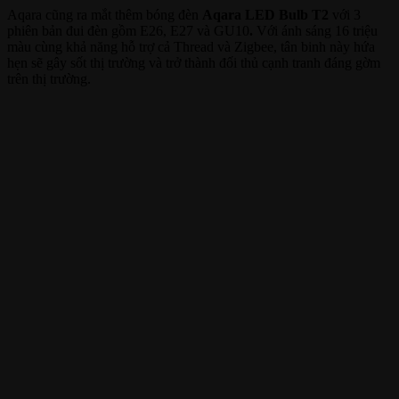
Aqara cũng ra mắt thêm bóng đèn
Aqara LED Bulb T2
với 3
phiên bản đui đèn gồm E26, E27 và GU10
.
Với ánh sáng 16 triệu
màu cùng khả năng hỗ trợ cả Thread và Zigbee, tân binh này hứa
hẹn sẽ gây sốt thị trường và trở thành đối thủ cạnh tranh đáng gờm
trên thị trường.