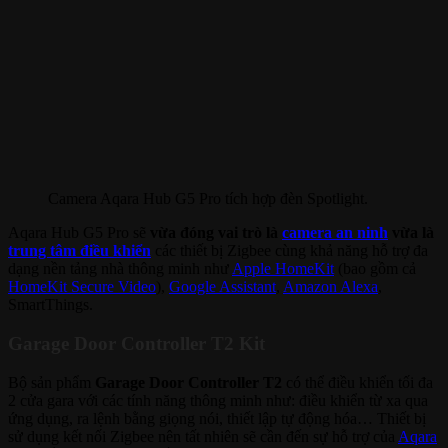
Camera Aqara Hub G5 Pro tích hợp đèn Spotlight.
Aqara Hub G5 Pro sẽ
vừa đóng vai trò là
camera an ninh
vừa là
trung tâm điều khiển
các thiết bị Zigbee cùng khả năng hỗ trợ đa
dạng nền tảng nhà thông minh như
Apple HomeKit
(bao gồm cả
HomeKit Secure Video
),
Google Assistant
,
Amazon Alexa
,
SmartThings.
Garage Door Controller T2 Kit
Bộ sản phẩm
Garage Door Controller T2
có thể điều khiển tối đa
2 cửa gara với các tính năng thông minh như: điều khiển từ xa qua
ứng dụng, ra lệnh bằng giọng nói, thiết lập tự động hóa… Thiết bị
sử dụng kết nối Zigbee nên tất nhiên sẽ cần đến sự hỗ trợ của
Aqara