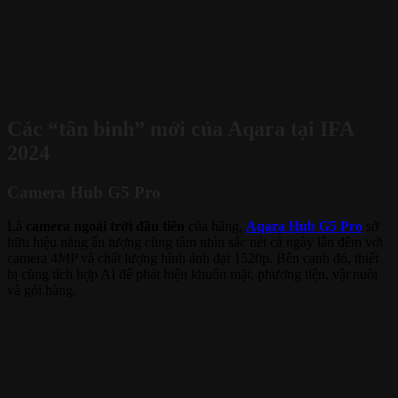
Các “tân binh” mới của Aqara tại IFA
2024
Camera Hub G5 Pro
Là
camera ngoài trời đầu tiên
của hãng,
Aqara Hub G5 Pro
sở
hữu hiệu năng ấn tượng cùng tầm nhìn sắc nét cả ngày lẫn đêm với
camera 4MP và chất lượng hình ảnh đạt 1520p. Bên cạnh đó, thiết
bị cũng tích hợp AI để phát hiện khuôn mặt, phương tiện, vật nuôi
và gói hàng.