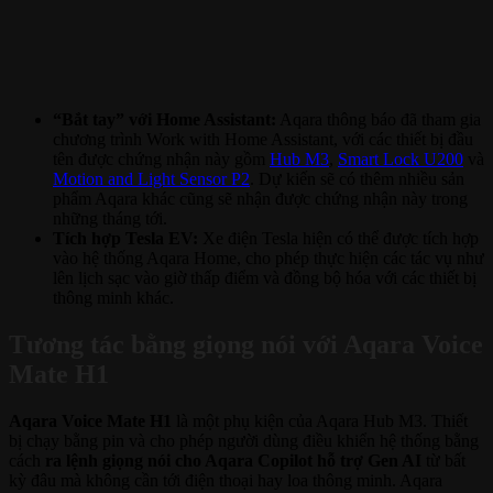
“Bắt tay” với Home Assistant:
Aqara thông báo đã tham gia
chương trình Work with Home Assistant, với các thiết bị đầu
tên được chứng nhận này gồm
Hub M3
,
Smart Lock U200
và
Motion and Light Sensor P2
. Dự kiến sẽ có thêm nhiều sản
phẩm Aqara khác cũng sẽ nhận được chứng nhận này trong
những tháng tới.
Tích hợp Tesla EV:
Xe điện Tesla hiện có thể được tích hợp
vào hệ thống Aqara Home, cho phép thực hiện các tác vụ như
lên lịch sạc vào giờ thấp điểm và đồng bộ hóa với các thiết bị
thông minh khác.
Tương tác bằng giọng nói với Aqara Voice
Mate H1
Aqara Voice Mate H1
là một phụ kiện của Aqara Hub M3. Thiết
bị chạy bằng pin và cho phép người dùng điều khiển hệ thống bằng
cách
ra lệnh giọng nói cho Aqara Copilot hỗ trợ Gen AI
từ bất
kỳ đâu mà không cần tới điện thoại hay loa thông minh. Aqara