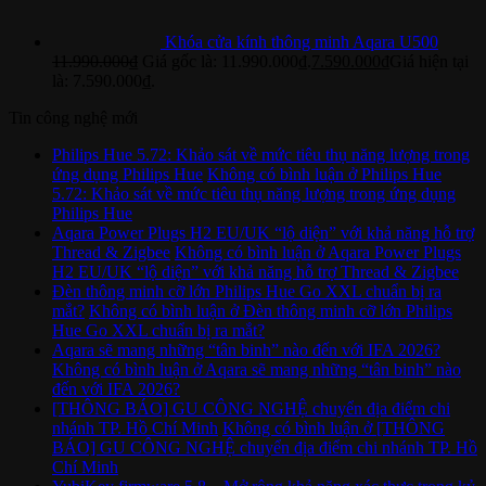
Khóa cửa kính thông minh Aqara U500
11.990.000
₫
Giá gốc là: 11.990.000₫.
7.590.000
₫
Giá hiện tại
là: 7.590.000₫.
Tin công nghệ mới
Philips Hue 5.72: Khảo sát về mức tiêu thụ năng lượng trong
ứng dụng Philips Hue
Không có bình luận
ở Philips Hue
5.72: Khảo sát về mức tiêu thụ năng lượng trong ứng dụng
Philips Hue
Aqara Power Plugs H2 EU/UK “lộ diện” với khả năng hỗ trợ
Thread & Zigbee
Không có bình luận
ở Aqara Power Plugs
H2 EU/UK “lộ diện” với khả năng hỗ trợ Thread & Zigbee
Đèn thông minh cỡ lớn Philips Hue Go XXL chuẩn bị ra
mắt?
Không có bình luận
ở Đèn thông minh cỡ lớn Philips
Hue Go XXL chuẩn bị ra mắt?
Aqara sẽ mang những “tân binh” nào đến với IFA 2026?
Không có bình luận
ở Aqara sẽ mang những “tân binh” nào
đến với IFA 2026?
[THÔNG BÁO] GU CÔNG NGHỆ chuyển địa điểm chi
nhánh TP. Hồ Chí Minh
Không có bình luận
ở [THÔNG
BÁO] GU CÔNG NGHỆ chuyển địa điểm chi nhánh TP. Hồ
Chí Minh