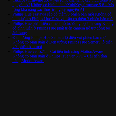
YubiKey firmware 5.8 – Mở rộng khả năng xác thực trong kỷ
nguyên AI
Không có bình luận
ở YubiKey firmware 5.8 – Mở
rộng khả năng xác thực trong kỷ nguyên AI
Philips Hue Festavia sắp có thêm 3 phiên bản mới
Không có
bình luận
ở Philips Hue Festavia sắp có thêm 3 phiên bản mới
Philips Hue phát triển camera hỗ trợ đồng bộ ánh sáng
Không
có bình luận
ở Philips Hue phát triển camera hỗ trợ đồng bộ
ánh sáng
Đèn tường Philips Hue Semeru lộ diện với phiên bản mới
Không có bình luận
ở Đèn tường Philips Hue Semeru lộ diện
với phiên bản mới
Philips Hue ver 5.71 – Cải tiến tính năng MotionAware
Không có bình luận
ở Philips Hue ver 5.71 – Cải tiến tính
năng MotionAware