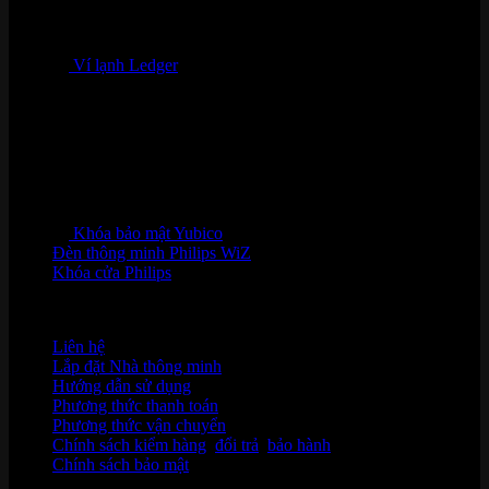
Ví lạnh Ledger
Khóa bảo mật Yubico
Đèn thông minh Philips WiZ
Khóa cửa Philips
HỖ TRỢ KHÁCH HÀNG
Liên hệ
Lắp đặt Nhà thông minh
Hướng dẫn sử dụng
Phương thức thanh toán
Phương thức vận chuyển
Chính sách kiểm hàng
,
đổi trả
,
bảo hành
Chính sách bảo mật