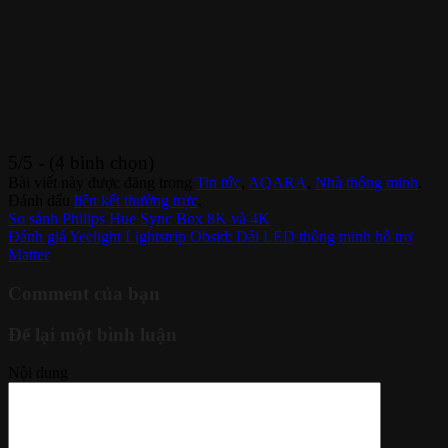
5/5 - (4 bình chọn)
Bài viết này được đăng trong
Tin tức
,
AQARA
,
Nhà thông minh
.
Đánh dấu
liên kết thường trực
.
So sánh Philips Hue Sync Box 8K và 4K
Đánh giá Yeelight Lightstrip Obsid: Dải LED thông minh hỗ trợ
Matter
Comment của bạn
Để lại một bình luận
Nội dung