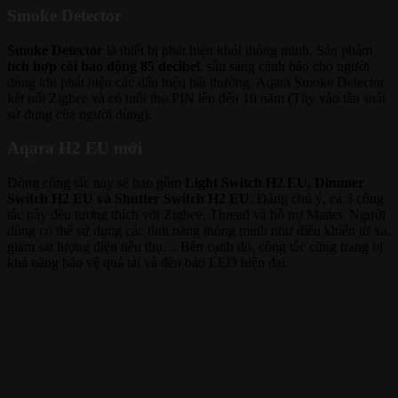
Smoke Detector
Smoke Detector
là thiết bị phát hiện khói thông minh. Sản phẩm
tích hợp còi báo động 85 decibel
, sẵn sàng cảnh báo cho người
dùng khi phát hiện các dấu hiệu bất thường. Aqara Smoke Detector
kết nối Zigbee và có tuổi thọ PIN lên đến 10 năm (Tùy vào tần suất
sử dụng của người dùng).
Aqara H2 EU mới
Dòng công tắc này sẽ bao gồm
Light Switch H2 EU, Dimmer
Switch H2 EU và Shutter Switch H2 EU
. Đáng chú ý, cả 3 công
tắc này đều tương thích với Zigbee, Thread và hỗ trợ Matter. Người
dùng có thể sử dụng các tính năng thông minh như điều khiển từ xa,
giám sát lượng điện tiêu thụ… Bên cạnh đó, công tắc cũng trang bị
khả năng bảo vệ quá tải và đèn báo LED hiện đại.