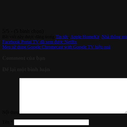
5/5 - (5 bình chọn)
Bài viết này được đăng trong
Tin tức
,
Apple HomeKit
,
Nhà thông mi
Facebook Portal TV đã xem được Netflix
Mẹo sử dụng Google Chromecast with Google TV hiệu quả
Comment của bạn
Để lại một bình luận
Nội dung
Tên
*