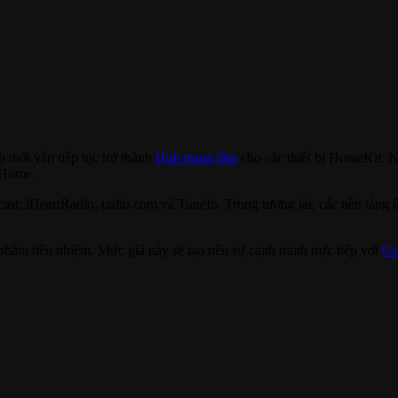
 mới vẫn tiếp tục trở thành
Hub trung tâm
cho các thiết bị HomeKit. 
 Home.
cast, iHeartRadio, radio.com và TuneIn. Trong tương lai, các nền tả
hẩm tiền nhiệm. Mức giá này sẽ tạo nên sự cạnh tranh trực tiếp với
Go