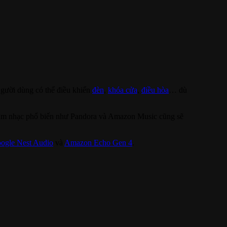
Người dùng có thể điều khiển
đèn
,
khóa cửa
,
điều hòa
… dù
ng âm nhạc phổ biến như Pandora và Amazon Music cũng sẽ
ogle Nest Audio
và
Amazon Echo Gen 4
.