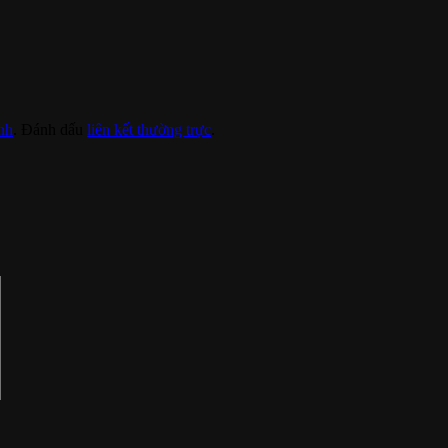
nh
. Đánh dấu
liên kết thường trực
.