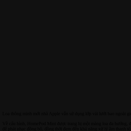
Loa thông minh mới nhà Apple vẫn sử dụng lớp vải lưới bao ngoài g
Về cấu hình, HomePod Mini được trang bị một màng loa đa hướng, đe
để phát nhạc đồng bộ, đồng thời đem đến khả năng xử lý âm thanh tố