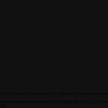
iống với HomePod. Ngoài ra nó sẽ có 2 màu đen và trắng cho người dù
m đến trải nghiệm âm thanh 360º vô cùng độc đáo. Chip Apple S5 đượ
i ưu.