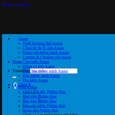
Bỏ qua nội dung
Aqara
Thiết bị trung tâm Aqara
Công tắc & Ổ cắm Aqara
Khóa cửa thông minh Aqara
Camera & Chuông cửa Aqara
Menu
Cảm biến Aqara
Động cơ rèm Aqara
Tìm kiếm:
Điều hòa thông minh Aqara
Đèn thông minh Aqara
Phụ kiện Aqara
Giỏ hàng
0
Philips Hue
Đèn LED dây Philips Hue
Đèn trần Philips Hue
Đèn bàn Philips Hue
Đèn sân vườn Philips Hue
Bóng đèn Philips Hue
Chưa có sản phẩm trong giỏ hàng.