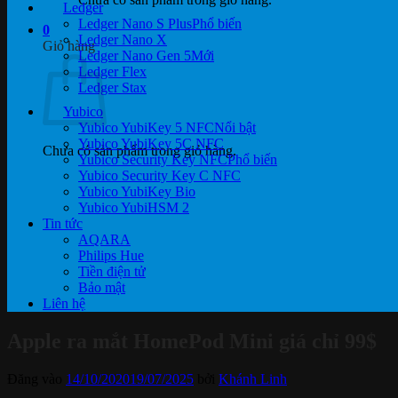
Ledger
Ledger Nano S Plus
0
Ledger Nano X
Giỏ hàng
Ledger Nano Gen 5
Ledger Flex
Ledger Stax
Yubico
Yubico YubiKey 5 NFC
Yubico YubiKey 5C NFC
Chưa có sản phẩm trong giỏ hàng.
Yubico Security Key NFC
Yubico Security Key C NFC
Yubico YubiKey Bio
Yubico YubiHSM 2
Tin tức
AQARA
Philips Hue
Tiền điện tử
Bảo mật
Liên hệ
Apple ra mắt HomePod Mini giá chỉ 99$
Đăng vào
14/10/2020
19/07/2025
bởi
Khánh Linh