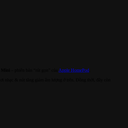
 Mini
– phiên bản “rút gọn” của
Apple HomePod
.
i nhạc & nút tăng giảm âm lượng ở trên. Đồng thời, đây còn