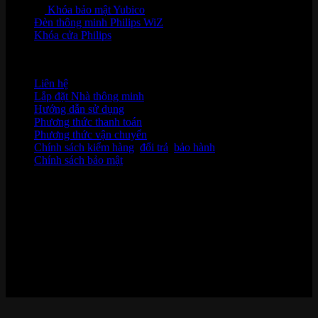
Khóa bảo mật Yubico
Đèn thông minh Philips WiZ
Khóa cửa Philips
HỖ TRỢ KHÁCH HÀNG
Liên hệ
Lắp đặt Nhà thông minh
Hướng dẫn sử dụng
Phương thức thanh toán
Phương thức vận chuyển
Chính sách kiểm hàng
,
đổi trả
,
bảo hành
Chính sách bảo mật