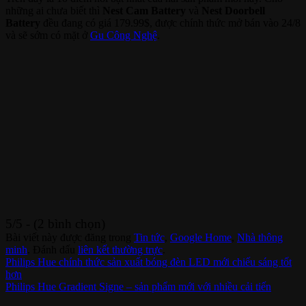
những ai chưa biết thì
Nest Cam Battery
và
Nest Doorbell
Battery
đều đang có giá 179.99$, được chính thức mở bán vào 24/8
và sẽ sớm có mặt ở
Gu Công Nghệ
.
5/5 - (2 bình chọn)
Bài viết này được đăng trong
Tin tức
,
Google Home
,
Nhà thông
minh
. Đánh dấu
liên kết thường trực
.
Philips Hue chính thức sản xuất bóng đèn LED mới chiếu sáng tốt
hơn
Philips Hue Gradient Signe – sản phẩm mới với nhiều cải tiến