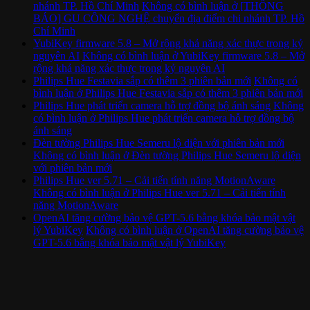
nhánh TP. Hồ Chí Minh
Không có bình luận
ở [THÔNG
BÁO] GU CÔNG NGHỆ chuyển địa điểm chi nhánh TP. Hồ
Chí Minh
YubiKey firmware 5.8 – Mở rộng khả năng xác thực trong kỷ
nguyên AI
Không có bình luận
ở YubiKey firmware 5.8 – Mở
rộng khả năng xác thực trong kỷ nguyên AI
Philips Hue Festavia sắp có thêm 3 phiên bản mới
Không có
bình luận
ở Philips Hue Festavia sắp có thêm 3 phiên bản mới
Philips Hue phát triển camera hỗ trợ đồng bộ ánh sáng
Không
có bình luận
ở Philips Hue phát triển camera hỗ trợ đồng bộ
ánh sáng
Đèn tường Philips Hue Semeru lộ diện với phiên bản mới
Không có bình luận
ở Đèn tường Philips Hue Semeru lộ diện
với phiên bản mới
Philips Hue ver 5.71 – Cải tiến tính năng MotionAware
Không có bình luận
ở Philips Hue ver 5.71 – Cải tiến tính
năng MotionAware
OpenAI tăng cường bảo vệ GPT-5.6 bằng khóa bảo mật vật
lý YubiKey
Không có bình luận
ở OpenAI tăng cường bảo vệ
GPT-5.6 bằng khóa bảo mật vật lý YubiKey