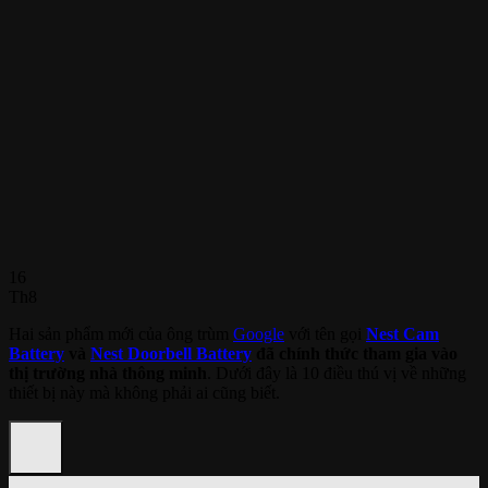
16
Th8
Hai sản phẩm mới của ông trùm
Google
với tên gọi
Nest Cam
Battery
và
Nest Doorbell Battery
đã chính thức tham gia vào
thị trường nhà thông minh
. Dưới đây là 10 điều thú vị về những
thiết bị này mà không phải ai cũng biết.