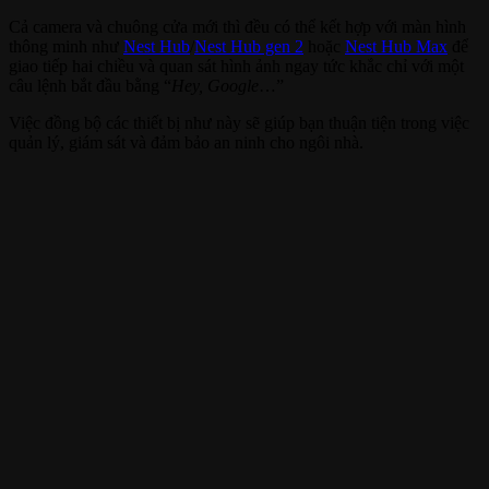
Cả camera và chuông cửa mới thì đều có thể kết hợp với màn hình
thông minh như
Nest Hub
/
Nest Hub gen 2
hoặc
Nest Hub Max
để
giao tiếp hai chiều và quan sát hình ảnh ngay tức khắc chỉ với một
câu lệnh bắt đầu bằng “
Hey, Google
…”
Việc đồng bộ các thiết bị như này sẽ giúp bạn thuận tiện trong việc
quản lý, giám sát và đảm bảo an ninh cho ngôi nhà.