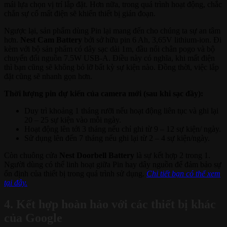
mái lựa chọn vị trí lắp đặt. Hơn nữa, trong quá trình hoạt động, chắc
chắn sự cố mất điện sẽ khiến thiết bị gián đoạn.
Ngược lại, sản phẩm dùng Pin lại mang đến cho chúng ta sự an tâm
hơn.
Nest Cam Battery
bởi sở hữu pin 6 Ah, 3,65V lithium-ion. Đi
kèm với bộ sản phẩm có dây sạc dài 1m, đầu nối chân pogo và bộ
chuyển đổi nguồn 7.5W USB-A. Điều này có nghĩa, khi mất điện
thì bạn cũng sẽ không bỏ lỡ bất kỳ sự kiện nào. Đồng thời, việc lắp
đặt cũng sẽ nhanh gọn hơn.
Thời lượng pin dự kiến của camera mới (sau khi sạc đầy):
Duy trì khoảng 1 tháng rưỡi nếu hoạt động liên tục và ghi lại
20 – 25 sự kiện vào mỗi ngày.
Hoạt động lên tới 3 tháng nếu chỉ ghi từ 9 – 12 sự kiện/ ngày.
Sử dụng lên đến 7 tháng nếu ghi lại từ 2 – 4 sự kiện/ngày.
Còn chuông cửa
Nest Doorbell Battery
là sự kết hợp 2 trong 1.
Người dùng có thể linh hoạt giữa Pin hay dây nguồn để đảm bảo sự
ổn định của thiết bị trong quá trình sử dụng.
Chi tiết bạn có thể xem
tại đây.
4. Kết hợp hoàn hảo với các thiết bị khác
của Google