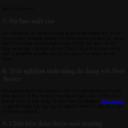
Nest Cam Battery
7. Độ bảo mật cao
Bảo mật thông tin của khách hàng là một trong những tiêu chí mà
Google luôn coi trọng. Không chỉ với tài khoản, mà ngay cả với các
thiết bị trong nhà cũng sẽ phải trải qua 2 bước xác thực với mật
khẩu và mã truy cập được gửi qua Email. Đó là lí do vì sao cả hai
thiết bị dùng Pin mới đều yêu cầu bạn phải có tài khoản khi sử
dụng.
8. Trải nghiệm tính năng đa dạng với Nest
Aware
Để sử dụng nhiều tính năng khác như nhận diện khuôn mặt người
thân, gọi 911 từ ứng dụng Google Home
(hiện chỉ có ở Hoa Kỳ)
,
lịch sử video sự kiện trong 30 ngày. Bạn cần
đăng ký
Nest Aware
có giá 6$/ tháng. Lúc này mọi trải nghiệm sẽ trở nên đầy đủ và tiện
ích hơn bao giờ hết.
9. Chất liệu thân thiện môi trường