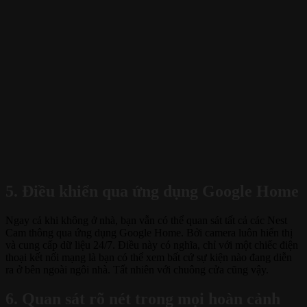
5. Điều khiển qua ứng dụng Google Home
Ngay cả khi không ở nhà, bạn vẫn có thể quan sát tất cả các Nest
Cam thông qua ứng dụng Google Home. Bởi camera luôn hiển thị
và cung cấp dữ liệu 24/7. Điều này có nghĩa, chỉ với một chiếc điện
thoại kết nối mạng là bạn có thể xem bất cứ sự kiện nào đang diễn
ra ở bên ngoài ngôi nhà. Tất nhiên với chuông cửa cũng vậy.
6. Quan sát rõ nét trong mọi hoàn cảnh