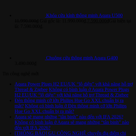
Khóa cửa kính thông minh Aqara U500
11.990.000
₫
Giá gốc là: 11.990.000₫.
7.590.000
₫
Giá hiện tại
là: 7.590.000₫.
Chuông cửa thông minh Aqara G400
3.490.000
₫
Tin công nghệ mới
Aqara Power Plugs H2 EU/UK “lộ diện” với khả năng hỗ trợ
Thread & Zigbee
Không có bình luận
ở Aqara Power Plugs
H2 EU/UK “lộ diện” với khả năng hỗ trợ Thread & Zigbee
Đèn thông minh cỡ lớn Philips Hue Go XXL chuẩn bị ra
mắt?
Không có bình luận
ở Đèn thông minh cỡ lớn Philips
Hue Go XXL chuẩn bị ra mắt?
Aqara sẽ mang những “tân binh” nào đến với IFA 2026?
Không có bình luận
ở Aqara sẽ mang những “tân binh” nào
đến với IFA 2026?
[THÔNG BÁO] GU CÔNG NGHỆ chuyển địa điểm chi