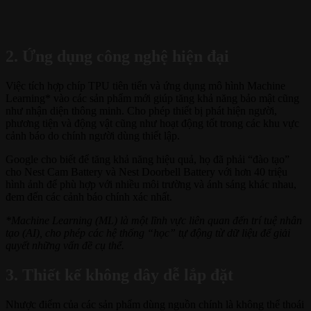
2. Ứng dụng công nghệ hiện đại
Việc tích hợp chíp TPU tiên tiến và ứng dụng mô hình Machine
Learning* vào các sản phẩm mới giúp tăng khả năng bảo mật cũng
như nhận diện thông minh. Cho phép thiết bị phát hiện người,
phương tiện và động vật cũng như hoạt động tốt trong các khu vực
cảnh báo do chính người dùng thiết lập.
Google cho biết để tăng khả năng hiệu quả, họ đã phải “đào tạo”
cho Nest Cam Battery và Nest Doorbell Battery với hơn 40 triệu
hình ảnh để phù hợp với nhiều môi trường và ánh sáng khác nhau,
đem đến các cảnh báo chính xác nhất.
*Machine Learning (ML) là một lĩnh vực liên quan đến trí tuệ nhân
tạo (AI), cho phép các hệ thống “học” tự động từ dữ liệu để giải
quyết những vấn đề cụ thể.
3. Thiết kế không dây dễ lắp đặt
Nhược điểm của các sản phẩm dùng nguồn chính là không thể thoái