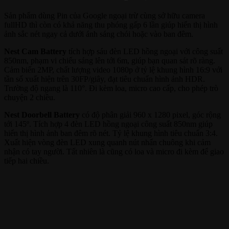
Sản phẩm dùng Pin của Google ngoại trừ cùng sở hữu camera
fullHD thì còn có khả năng thu phóng gấp 6 lần giúp hiển thị hình
ảnh sắc nét ngay cả dưới ánh sáng chói hoặc vào ban đêm.
Nest Cam Battery
tích hợp sáu đèn LED hồng ngoại với công suất
850nm, phạm vi chiếu sáng lên tới 6m, giúp bạn quan sát rõ ràng.
Cảm biến 2MP, chất lượng video 1080p ở tỷ lệ khung hình 16:9 với
tần số xuất hiện trên 30FP/giây, đạt tiêu chuẩn hình ảnh HDR.
Trường độ ngang là 110°. Đi kèm loa, micro cao cấp, cho phép trò
chuyện 2 chiều.
Nest Doorbell Battery
có độ phân giải 960 x 1280 pixel, góc rộng
tới 145º. Tích hợp 4 đèn LED hồng ngoại công suất 850nm giúp
hiển thị hình ảnh ban đêm rõ nét. Tỷ lệ khung hình tiêu chuẩn 3:4.
Xuất hiện vòng đèn LED xung quanh nút nhấn chuông khi cảm
nhận có tay người. Tất nhiên là cũng có loa và micro đi kèm để giao
tiếp hai chiều.