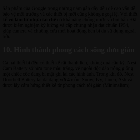
Sản phẩm của Google trong những năm gần đây đều đề cao vấn đề
bảo vệ môi trường và các thiết bị mới cũng không ngoại lệ. Với thiết
kế
vỏ làm từ nhựa tái chế
có khả năng chống nước và bụi bẩn. Đã
được kiểm nghiệm kỹ lưỡng và cấp chứng nhận đạt chuẩn IP54,
giúp camera và chuông cửa mới hoạt động bên bỉ dù sử dụng ngoài
trời.
10. Hình thành phong cách sống đơn giản
Cả hai thiết bị đều có thiết kế rất thanh lịch, không quá cầu kỳ. Nest
Cam Battery sở hữu tone màu trắng, vẻ ngoài độc đáo trông giống
một chiếc cốc đang bí mật ghi lại các hình ảnh. Trong khi đó, Nest
Doorbell Battery lại đa dạng với 4 màu: Snow, Ivy, Linen, Ash và
được lấy cảm hứng thiết kế từ phong cách tối giản (Minimalism).