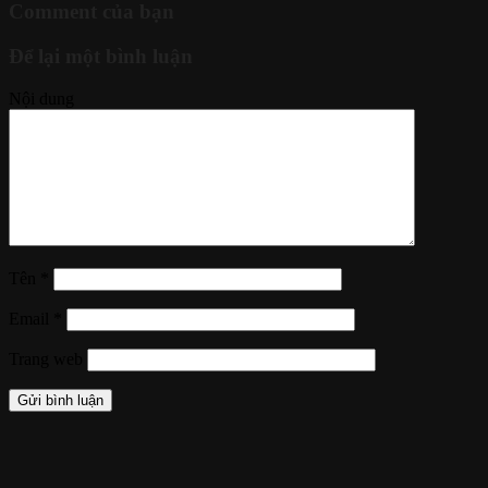
Comment của bạn
Để lại một bình luận
Nội dung
Tên
*
Email
*
Trang web