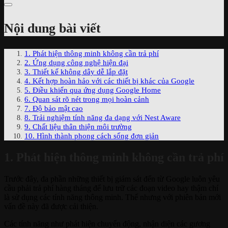
Nội dung bài viết
1. Phát hiện thông minh không cần trả phí
2. Ứng dụng công nghệ hiện đại
3. Thiết kế không dây dễ lắp đặt
4. Kết hợp hoàn hảo với các thiết bị khác của Google
5. Điều khiển qua ứng dụng Google Home
6. Quan sát rõ nét trong mọi hoàn cảnh
7. Độ bảo mật cao
8. Trải nghiệm tính năng đa dạng với Nest Aware
9. Chất liệu thân thiện môi trường
10. Hình thành phong cách sống đơn giản
1. Phát hiện thông minh không cần trả phí
Trước đây, đa phần những thiết bị giám sát đến từ Google luôn yêu
cầu phải trả phí hàng tháng để lưu trữ các đoạn video hay thậm chí
là sử dụng các tính năng thông minh. Thế nhưng với phiên bản mới
vấn đề này đã được cải thiện.
Các tính năng như phát hiện chuyển động, nhận diện các gương