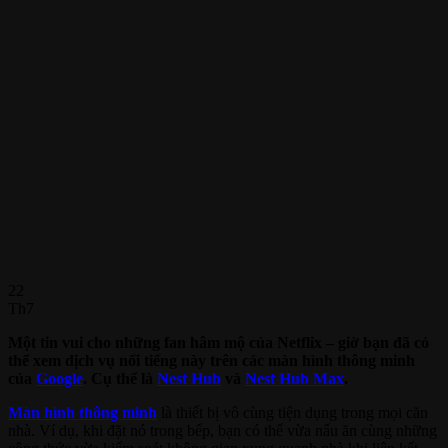
22
Th7
Một tin vui cho những fan hâm mộ của Netflix – giờ bạn đã có
thể xem dịch vụ nổi tiếng này trên các màn hình thông minh
của
Google
. Cụ thể là
Nest Hub
và
Nest Hub Max
.
Màn hình thông minh
là thiết bị vô cùng tiện dụng trong mọi căn
nhà. Ví dụ, khi đặt nó trong bếp, bạn có thể vừa nấu ăn cùng những