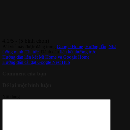
4.1/5 - (5 bình chọn)
Bài viết này được đăng trong
Google Home
,
Hướng dẫn
,
Nhà
thông minh
,
Tin tức
. Đánh dấu
liên kết thường trực
.
Hướng dẫn liên kết Mi Home và Google Home
Hướng dẫn cài đặt Google Nest Hub
Comment của bạn
Để lại một bình luận
Nội dung