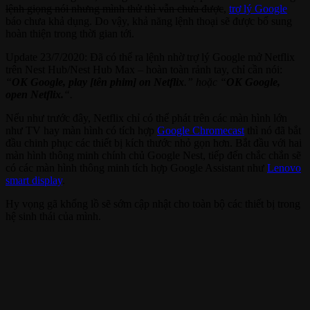
lệnh giọng nói nhưng mình thử thì vẫn chưa được
,
trợ lý Google
báo chưa khả dụng. Do vậy, khả năng lệnh thoại sẽ được bổ sung
hoàn thiện trong thời gian tới.
Update 23/7/2020: Đã có thể ra lệnh nhờ trợ lý Google mở Netflix
trên Nest Hub/Nest Hub Max – hoàn toàn rảnh tay, chỉ cần nói:
“
OK Google, play [tên phim] on Netflix
.” hoặc “
OK Google,
open Netflix.
“.
Nếu như trước đây, Netflix chỉ có thể phát trên các màn hình lớn
như TV hay màn hình có tích hợp
Google Chromecast
thì nó đã bắt
đầu chinh phục các thiết bị kích thước nhỏ gọn hơn. Bắt đầu với hai
màn hình thông minh chính chủ Google Nest, tiếp đến chắc chắn sẽ
có các màn hình thông minh tích hợp Google Assistant như
Lenovo
smart display
.
Hy vọng gã khổng lồ sẽ sớm cập nhật cho toàn bộ các thiết bị trong
hệ sinh thái của mình.