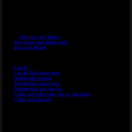
Khóa bảo mật Yubico
Đèn thông minh Philips WiZ
Khóa cửa Philips
HỖ TRỢ KHÁCH HÀNG
Liên hệ
Lắp đặt Nhà thông minh
Hướng dẫn sử dụng
Phương thức thanh toán
Phương thức vận chuyển
Chính sách kiểm hàng
,
đổi trả
,
bảo hành
Chính sách bảo mật