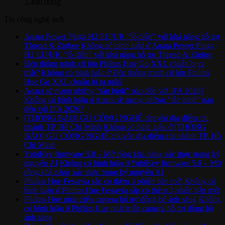
3.490.000
₫
Tin công nghệ mới
Aqara Power Plugs H2 EU/UK “lộ diện” với khả năng hỗ trợ
Thread & Zigbee
Không có bình luận
ở Aqara Power Plugs
H2 EU/UK “lộ diện” với khả năng hỗ trợ Thread & Zigbee
Đèn thông minh cỡ lớn Philips Hue Go XXL chuẩn bị ra
mắt?
Không có bình luận
ở Đèn thông minh cỡ lớn Philips
Hue Go XXL chuẩn bị ra mắt?
Aqara sẽ mang những “tân binh” nào đến với IFA 2026?
Không có bình luận
ở Aqara sẽ mang những “tân binh” nào
đến với IFA 2026?
[THÔNG BÁO] GU CÔNG NGHỆ chuyển địa điểm chi
nhánh TP. Hồ Chí Minh
Không có bình luận
ở [THÔNG
BÁO] GU CÔNG NGHỆ chuyển địa điểm chi nhánh TP. Hồ
Chí Minh
YubiKey firmware 5.8 – Mở rộng khả năng xác thực trong kỷ
nguyên AI
Không có bình luận
ở YubiKey firmware 5.8 – Mở
rộng khả năng xác thực trong kỷ nguyên AI
Philips Hue Festavia sắp có thêm 3 phiên bản mới
Không có
bình luận
ở Philips Hue Festavia sắp có thêm 3 phiên bản mới
Philips Hue phát triển camera hỗ trợ đồng bộ ánh sáng
Không
có bình luận
ở Philips Hue phát triển camera hỗ trợ đồng bộ
ánh sáng