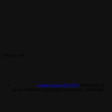
Sản phẩm mới
Camera Aqara Hub G350
3.990.000
₫
Giá
gốc là: 3.990.000₫.
3.890.000
₫
Giá hiện tại là: 3.890.000₫.