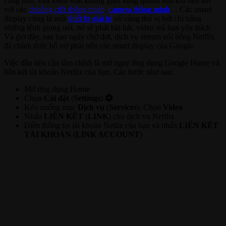
công thức vừa kiểm soát không gian xung quanh nhà khi liên kết
với các
chuông cửa thông minh
,
camera thông minh
… Các smart
display cũng là một
thiết bị giải trí
vô cùng thú vị bởi chỉ bằng
những lệnh giọng nói, nó sẽ phát bài hát, video mà bạn yêu thích.
Và giờ đây, sau bao ngày chờ đợi, dịch vụ stream nổi tiếng Netflix
đã chính thức hỗ trợ phát trên các smart display của Google.
Việc đầu tiên cần làm chính là mở ngay ứng dụng Google Home và
liên kết tài khoản Netflix của bạn. Các bước như sau:
Mở ứng dụng Home
Chọn
Cài đặt
(
Settings
)
Kéo xuống mục
Dịch vụ
(
Services
), Chọn
Video
Nhấn
LIÊN KẾT
(
LINK
) cho dịch vụ Netflix
Điền thông tin tài khoản Netlix của bạn và nhấn
LIÊN KẾT
TÀI KHOẢN
(
LINK ACCOUNT
)