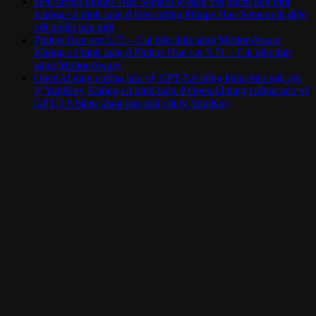
Đèn tường Philips Hue Semeru lộ diện với phiên bản mới
Không có bình luận
ở Đèn tường Philips Hue Semeru lộ diện
với phiên bản mới
Philips Hue ver 5.71 – Cải tiến tính năng MotionAware
Không có bình luận
ở Philips Hue ver 5.71 – Cải tiến tính
năng MotionAware
OpenAI tăng cường bảo vệ GPT-5.6 bằng khóa bảo mật vật
lý YubiKey
Không có bình luận
ở OpenAI tăng cường bảo vệ
GPT-5.6 bằng khóa bảo mật vật lý YubiKey