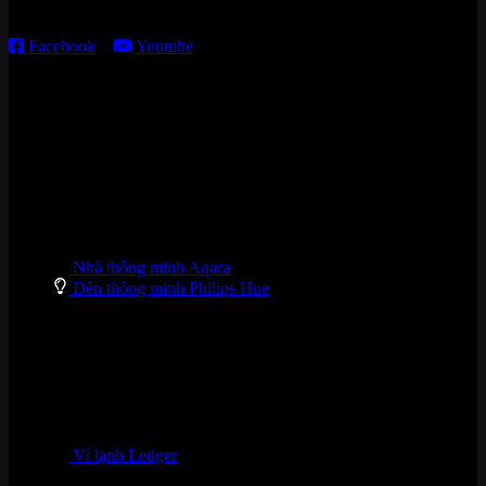
T7 – CN: 8h30 – 12h00; 13h30 – 16h00
Facebook
–
Youtube
DANH MỤC SẢN PHẨM
Nhà thông minh Aqara
Đèn thông minh Philips Hue
Ví lạnh Ledger