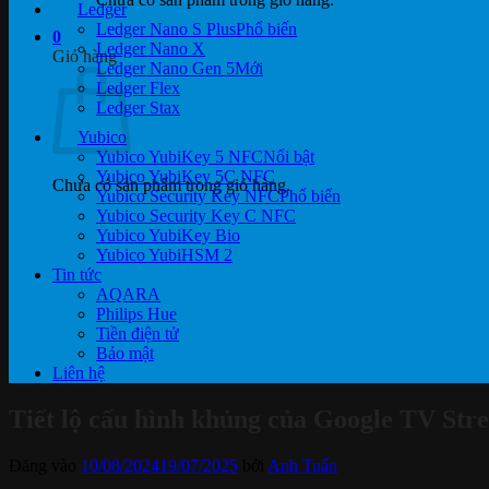
Ledger
Ledger Nano S Plus
0
Ledger Nano X
Giỏ hàng
Ledger Nano Gen 5
Ledger Flex
Ledger Stax
Yubico
Yubico YubiKey 5 NFC
Yubico YubiKey 5C NFC
Chưa có sản phẩm trong giỏ hàng.
Yubico Security Key NFC
Yubico Security Key C NFC
Yubico YubiKey Bio
Yubico YubiHSM 2
Tin tức
AQARA
Philips Hue
Tiền điện tử
Bảo mật
Liên hệ
Tiết lộ cấu hình khủng của Google TV St
Đăng vào
10/08/2024
19/07/2025
bởi
Anh Tuấn