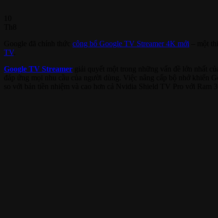
10
Th8
Google đã chính thức
công bố Google TV Streamer 4K mới
– một thi
TV
.
Google TV Streamer
giải quyết một trong những vấn đề lớn nhất c
đáp ứng mọi nhu cầu của người dùng. Việc nâng cấp bộ nhớ khiến G
so với bản tiền nhiệm và cao hơn cả Nvidia Shield TV Pro với Ram