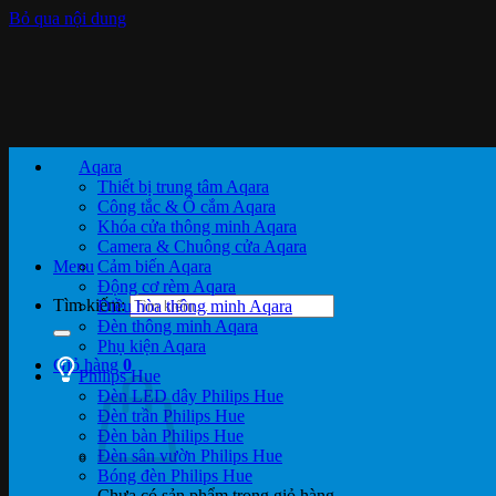
Bỏ qua nội dung
Aqara
Thiết bị trung tâm Aqara
Công tắc & Ổ cắm Aqara
Khóa cửa thông minh Aqara
Camera & Chuông cửa Aqara
Menu
Cảm biến Aqara
Động cơ rèm Aqara
Tìm kiếm:
Điều hòa thông minh Aqara
Đèn thông minh Aqara
Phụ kiện Aqara
Giỏ hàng
0
Philips Hue
Đèn LED dây Philips Hue
Đèn trần Philips Hue
Đèn bàn Philips Hue
Đèn sân vườn Philips Hue
Bóng đèn Philips Hue
Chưa có sản phẩm trong giỏ hàng.