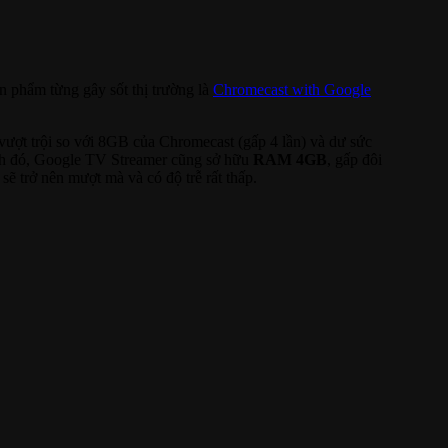
ản phẩm từng gây sốt thị trường là
Chromecast with Google
vượt trội so với 8GB của Chromecast (gấp 4 lần) và dư sức
 đó, Google TV Streamer cũng sở hữu
RAM 4GB
, gấp đôi
sẽ trở nên mượt mà và có độ trễ rất thấp.