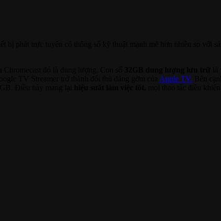
ết bị phát trực tuyến có thông số kỹ thuật mạnh mẽ hơn nhiều so với s
ủa Chromecast đó là dung lượng. Con số
32GB dung lượng lưu trữ
là 
oogle TV Streamer trở thành đối thủ đáng gờm của
Apple TV.
Bên cạnh
 3GB. Điều này mang lại
hiệu suất làm việc tốt,
mọi thao tác điều khiển 