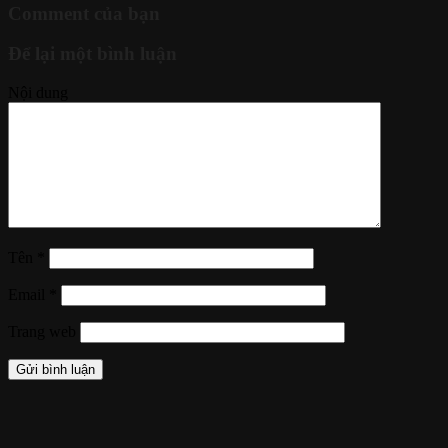
Comment của bạn
Để lại một bình luận
Nội dung
Tên
*
Email
*
Trang web