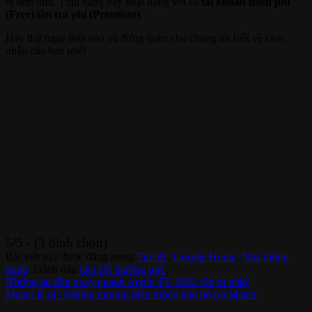
bị hơn nữa. Tính năng này hoạt động với cả
tài khoản miễn phí
(Free) lẫn trả phí (Premium)
.
Hãy thử ngay thôi nào và đừng quên cho chúng tôi biết về cảm
nhận của bạn nhé!
5/5 - (3 bình chọn)
Bài viết này được đăng trong
Tin tức
,
Google Home
,
Nhà thông
minh
. Đánh dấu
liên kết thường trực
.
Những tin đồn xoay quanh Apple TV 2022 sắp ra mắt?
Matter là gì? Những thương hiệu thông báo hỗ trợ Matter