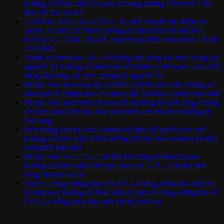
Không có bình luận
ở Aqara sẽ mang những “tân binh” nào
đến với IFA 2026?
[THÔNG BÁO] GU CÔNG NGHỆ chuyển địa điểm chi
nhánh TP. Hồ Chí Minh
Không có bình luận
ở [THÔNG
BÁO] GU CÔNG NGHỆ chuyển địa điểm chi nhánh TP. Hồ
Chí Minh
YubiKey firmware 5.8 – Mở rộng khả năng xác thực trong kỷ
nguyên AI
Không có bình luận
ở YubiKey firmware 5.8 – Mở
rộng khả năng xác thực trong kỷ nguyên AI
Philips Hue Festavia sắp có thêm 3 phiên bản mới
Không có
bình luận
ở Philips Hue Festavia sắp có thêm 3 phiên bản mới
Philips Hue phát triển camera hỗ trợ đồng bộ ánh sáng
Không
có bình luận
ở Philips Hue phát triển camera hỗ trợ đồng bộ
ánh sáng
Đèn tường Philips Hue Semeru lộ diện với phiên bản mới
Không có bình luận
ở Đèn tường Philips Hue Semeru lộ diện
với phiên bản mới
Philips Hue ver 5.71 – Cải tiến tính năng MotionAware
Không có bình luận
ở Philips Hue ver 5.71 – Cải tiến tính
năng MotionAware
OpenAI tăng cường bảo vệ GPT-5.6 bằng khóa bảo mật vật
lý YubiKey
Không có bình luận
ở OpenAI tăng cường bảo vệ
GPT-5.6 bằng khóa bảo mật vật lý YubiKey