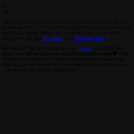
11
Th7
Sau khi giới thiệu tính năng hiển thị lời bài hát (Lyric) trên các thiết
bị Android, iOS, TV, Tablet và trình duyệt Web vào cuối năm ngoài
thì mới đây, Spotify đã đem trải nghiệm này đến với các thiết bị
thông minh bao gồm
Nest Hub
và cả
Nest Hub Max
.
Khi phát một bài hát trên màn hình của
Google
, bạn sẽ thấy
tùy
chọn Lyric (lời bài hát) được đặt bên cạnh biểu tượng
. Toàn
bộ phần lời của bản nhạc sẽ được hiển thị dần dần và bám sát giai
điệu. Khi gần hết, Spotify sẽ có một dòng thông báo với nội dung
“Licensed & Provided by MusixMatch”
.