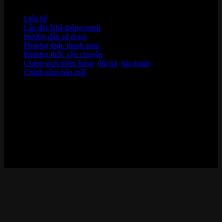
HỖ TRỢ KHÁCH HÀNG
Liên hệ
Lắp đặt Nhà thông minh
Hướng dẫn sử dụng
Phương thức thanh toán
Phương thức vận chuyển
Chính sách kiểm hàng
,
đổi trả
,
bảo hành
Chính sách bảo mật