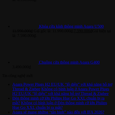
Khóa cửa kính thông minh Aqara U500
11.990.000
₫
Giá gốc là: 11.990.000₫.
7.590.000
₫
Giá hiện tại
là: 7.590.000₫.
Chuông cửa thông minh Aqara G400
3.490.000
₫
Tin công nghệ mới
Aqara Power Plugs H2 EU/UK “lộ diện” với khả năng hỗ trợ
Thread & Zigbee
Không có bình luận
ở Aqara Power Plugs
H2 EU/UK “lộ diện” với khả năng hỗ trợ Thread & Zigbee
Đèn thông minh cỡ lớn Philips Hue Go XXL chuẩn bị ra
mắt?
Không có bình luận
ở Đèn thông minh cỡ lớn Philips
Hue Go XXL chuẩn bị ra mắt?
Aqara sẽ mang những “tân binh” nào đến với IFA 2026?