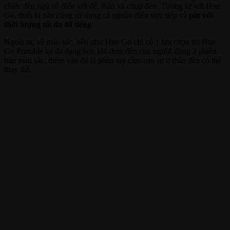
chiếc đèn ngủ cổ điển với đế, thân và chụp đèn. Tương tự với Hue
Go, thiết bị này cũng sử dụng cả nguồn điện trực tiếp và
pin với
thời lượng tối đa 48 tiếng
.
Ngoài ra, về màu sắc, nếu như Hue Go chỉ có 1 lựa chọn thì Hue
Go Portable lại đa dạng hơn khi đem đến cho người dùng 2 phiên
bản màu sắc, thêm vào đó là phần tay cầm cao su ở thân đèn có thể
thay thế.