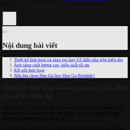
nhé!
Nội dung bài viết
Thiết kế linh hoạt và sáng tạo hay Cổ điển pha trộn hiện đại
Ánh sáng chất lượng cao, hiệu suất tối ưu
Kết nối linh hoạt
Nên lựa chọn Hue Go hay Hue Go Portable?
Thiết kế linh hoạt và sáng tạo hay Cổ điển
pha trộn hiện đại
Đèn Hue Go có hình bán nguyệt với kích thước tương đương một
chiếc bát tô. Nó có jack cắm cấp nguồn trực tiếp và
pin tích hợp
lên đến 24 tiếng
chiếu sáng tối đa.
Trong khi đó, đèn Hue Go Portable lại mang thiết kế giống những