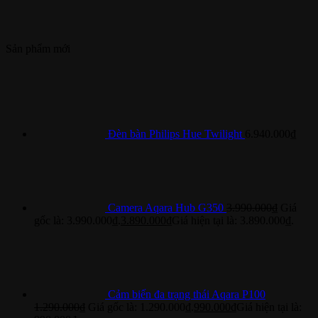
Sản phẩm mới
Đèn bàn Philips Hue Twilight
6.940.000
₫
Camera Aqara Hub G350
3.990.000
₫
Giá
gốc là: 3.990.000₫.
3.890.000
₫
Giá hiện tại là: 3.890.000₫.
Cảm biến đa trạng thái Aqara P100
1.290.000
₫
Giá gốc là: 1.290.000₫.
990.000
₫
Giá hiện tại là: