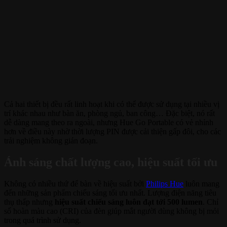
Cả hai thiết bị đều rất linh hoạt khi có thể được sử dụng tại nhiều vị
trí khác nhau như bàn ăn, phòng ngủ, ban công… Đặc biệt, nó rất
dễ dàng mang theo ra ngoài, nhưng Hue Go Portable có vẻ nhỉnh
hơn về điều này nhờ thời lượng PIN được cải thiện gấp đôi, cho các
trải nghiệm không gián đoạn.
Ánh sáng chất lượng cao, hiệu suất tối ưu
Không có nhiều thứ để bàn về hiệu suất bởi
Philips Hue
luôn mang
đến những sản phẩm chiếu sáng tối ưu nhất. Lượng điện năng tiêu
thụ thấp nhưng
hiệu suất chiếu sáng luôn đạt tới 500 lumen
. Chỉ
số hoàn màu cao (CRI) của đèn giúp mắt người dùng không bị mỏi
trong quá trình sử dụng.