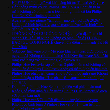
H2 EU/UK “lộ diện” với khả năng hỗ trợ Thread & Zigbee
Đèn thông minh cỡ lớn Philips Hue Go XXL chuẩn bị ra
mắt?
Không có bình luận
ở Đèn thông minh cỡ lớn Philips
Hue Go XXL chuẩn bị ra mắt?
Aqara sẽ mang những “tân binh” nào đến với IFA 2026?
Không có bình luận
ở Aqara sẽ mang những “tân binh” nào
đến với IFA 2026?
[THÔNG BÁO] GU CÔNG NGHỆ chuyển địa điểm chi
nhánh TP. Hồ Chí Minh
Không có bình luận
ở [THÔNG
BÁO] GU CÔNG NGHỆ chuyển địa điểm chi nhánh TP. Hồ
Chí Minh
YubiKey firmware 5.8 – Mở rộng khả năng xác thực trong kỷ
nguyên AI
Không có bình luận
ở YubiKey firmware 5.8 – Mở
rộng khả năng xác thực trong kỷ nguyên AI
Philips Hue Festavia sắp có thêm 3 phiên bản mới
Không có
bình luận
ở Philips Hue Festavia sắp có thêm 3 phiên bản mới
Philips Hue phát triển camera hỗ trợ đồng bộ ánh sáng
Không
có bình luận
ở Philips Hue phát triển camera hỗ trợ đồng bộ
ánh sáng
Đèn tường Philips Hue Semeru lộ diện với phiên bản mới
Không có bình luận
ở Đèn tường Philips Hue Semeru lộ diện
với phiên bản mới
Philips Hue ver 5.71 – Cải tiến tính năng MotionAware
Không có bình luận
ở Philips Hue ver 5.71 – Cải tiến tính
năng MotionAware