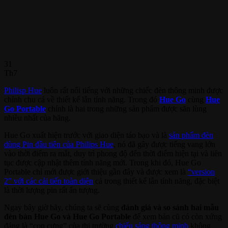
31
Th7
Philisp Hue
luôn rất nổi tiếng với những chiếc đèn thông minh được
chỉnh chu cả về thiết kế lẫn tính năng. Trong đó
Hue Go
cùng
Hue
Go Portable
chính là hai trong những sản phẩm được săn lùng
nhiều nhất của hãng.
Hue Go xuất hiện trước với giao diện táo bạo và là
sản phẩm đèn
dùng Pin đầu tiên của Philips Hue
, nó đã gây được tiếng vang lớn
vào thời điểm ra mắt, duy trì phong độ đến thời điểm hiện tại và liên
tục được cập nhật thêm tính năng mới. Trong khi đó, Hue Go
Portable chỉ mới được giới thiệu gần đây và được xem là
“version
2” với các cải tiến toàn diện
cả trong thiết kế lẫn tính năng, đặc biệt
là thời lượng pin rất ấn tượng.
Ngay bây giờ hãy, chúng ta sẽ cùng
đánh giá và so sánh hai mẫu
đèn bàn Hue Go và Hue Go Portable
để xem bản cũ có còn xứng
đáng là “con cưng” của thị trường
chiếu sáng thông minh
không