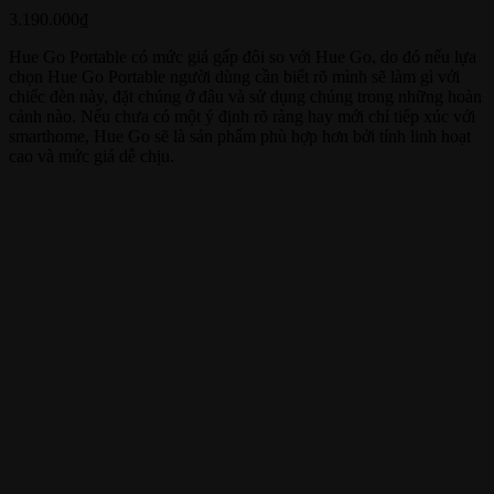
3.190.000
₫
Hue Go Portable có mức giá gấp đôi so với Hue Go, do đó nếu lựa
chọn Hue Go Portable người dùng cần biết rõ mình sẽ làm gì với
chiếc đèn này, đặt chúng ở đâu và sử dụng chúng trong những hoàn
cảnh nào. Nếu chưa có một ý định rõ ràng hay mới chỉ tiếp xúc với
smarthome, Hue Go sẽ là sản phẩm phù hợp hơn bởi tính linh hoạt
cao và mức giá dễ chịu.