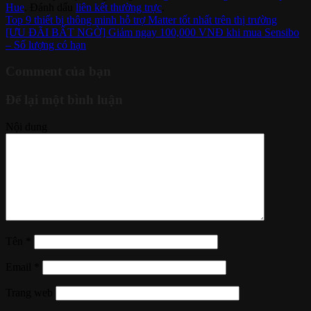
Hue
. Đánh dấu
liên kết thường trực
.
Top 9 thiết bị thông minh hỗ trợ Matter tốt nhất trên thị trường
[ƯU ĐÃI BẤT NGỜ] Giảm ngay 100,000 VNĐ khi mua Sensibo
– Số lượng có hạn
Comment của bạn
Để lại một bình luận
Nội dung
Tên
*
Email
*
Trang web