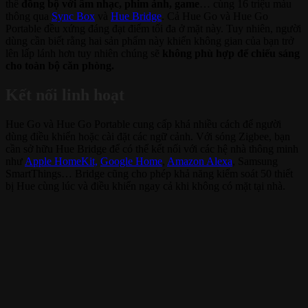
thể
đồng bộ với âm nhạc, phim ảnh, game
… cùng 16 triệu màu
thông qua
Sync Box
và
Hue Bridge
. Cả Hue Go và Hue Go
Portable đều xứng đáng đạt điểm tối đa ở mặt này. Tuy nhiên, người
dùng cần biết rằng hai sản phẩm này khiến không gian của bạn trở
lên lấp lánh hơn tuy nhiên chúng sẽ
không phù hợp để chiếu sáng
cho toàn bộ căn phòng.
Kết nối linh hoạt
Hue Go và Hue Go Portable cung cấp khá nhiều cách để người
dùng điều khiển hoặc cài đặt các ngữ cảnh. Với sóng Zigbee, bạn
cần sở hữu Hue Bridge để có thể kết nối với các hệ nhà thông minh
như
Apple HomeKit,
Google Home
,
Amazon Alexa
, Samsung
SmartThings… Bridge cũng cho phép khả năng kiểm soát 50 thiết
bị Hue cùng lúc và điều khiển ngay cả khi không có mặt tại nhà.