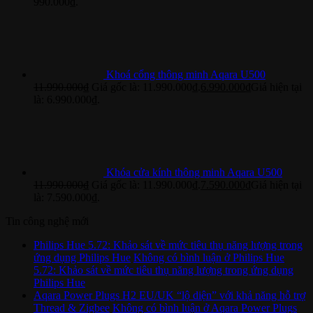
990.000₫.
Khoá cổng thông minh Aqara U500
11.990.000
₫
Giá gốc là: 11.990.000₫.
6.990.000
₫
Giá hiện tại
là: 6.990.000₫.
Khóa cửa kính thông minh Aqara U500
11.990.000
₫
Giá gốc là: 11.990.000₫.
7.590.000
₫
Giá hiện tại
là: 7.590.000₫.
Tin công nghệ mới
Philips Hue 5.72: Khảo sát về mức tiêu thụ năng lượng trong
ứng dụng Philips Hue
Không có bình luận
ở Philips Hue
5.72: Khảo sát về mức tiêu thụ năng lượng trong ứng dụng
Philips Hue
Aqara Power Plugs H2 EU/UK “lộ diện” với khả năng hỗ trợ
Thread & Zigbee
Không có bình luận
ở Aqara Power Plugs