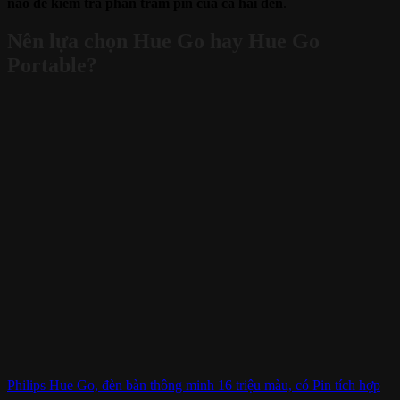
nào để kiểm tra phần trăm pin của cả hai đèn
.
Nên lựa chọn Hue Go hay Hue Go
Portable?
Philips Hue Go, đèn bàn thông minh 16 triệu màu, có Pin tích hợp