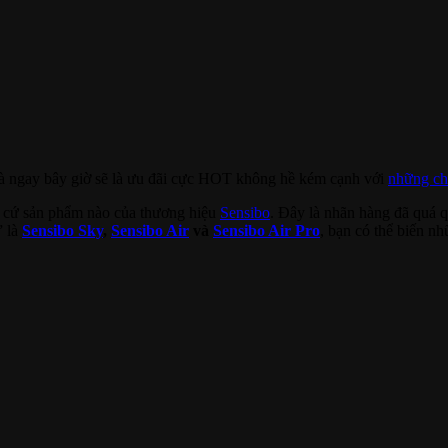
 ngay bây giờ sẽ là ưu đãi cực HOT không hề kém cạnh với
những ch
t cứ sản phẩm nào của thương hiệu
Sensibo
. Đây là nhãn hàng đã quá q
” là
Sensibo Sky
,
Sensibo Air
và
Sensibo Air Pro
, bạn có thể biến n