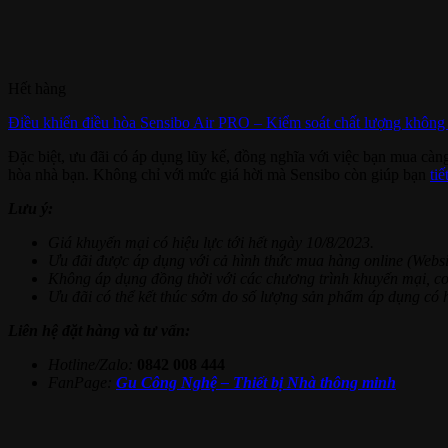
Hết hàng
Điều khiển điều hòa Sensibo Air PRO – Kiểm soát chất lượng không
Đặc biệt, ưu đãi có áp dụng lũy kế, đồng nghĩa với việc bạn mua càn
hòa nhà bạn. Không chỉ với mức giá hời mà Sensibo còn giúp bạn
ti
Lưu ý:
Giá khuyến mại có hiệu lực tới hết ngày 10/8/2023.
Ưu đãi được áp dụng với cả hình thức mua hàng online (Websit
Không áp dụng đồng thời với các chương trình khuyến mại, c
Ưu đãi có thể kết thúc sớm do số lượng sản phẩm áp dụng có 
Liên hệ đặt hàng và tư vấn:
Hotline/Zalo:
0842 008 444
FanPage:
Gu Công Nghệ – Thiết bị Nhà thông minh