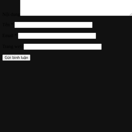
Nội dung
Tên
*
Email
*
Trang web