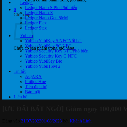
Ledger
Ledger Nano S Plus
0
Ledger Nano X
Giỏ hàng
Ledger Nano Gen 5
Ledger Flex
Ledger Stax
Yubico
Yubico YubiKey 5 NFC
Yubico YubiKey 5C NFC
Chưa có sản phẩm trong giỏ hàng.
Yubico Security Key NFC
Yubico Security Key C NFC
Yubico YubiKey Bio
Yubico YubiHSM 2
Tin tức
AQARA
Philips Hue
Tiền điện tử
Bảo mật
Liên hệ
[ƯU ĐÃI BẤT NGỜ] Giảm ngay 100,000 VN
Đăng vào
31/07/2023
01/08/2023
bởi
Khánh Linh