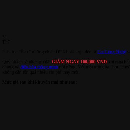
31
Th7
Liên tục “Flex” những chiếc DEAL siêu xịn đến từ
Gu Công Nghệ
và
Quý khách sẽ nhận ưu đãi
GIẢM NGAY 100,000 VNĐ
khi mua bấ
chung và
điều hòa thông minh
nói riêng. Với một trong ba “hot items
không cần tốn quá nhiều chi phí thay mới.
Mức giá sau khi khuyến mại như sau: