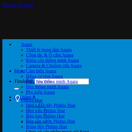
Bỏ qua nội dung
Aqara
Thiết bị trung tâm Aqara
Công tắc & Ổ cắm Aqara
Khóa cửa thông minh Aqara
Camera & Chuông cửa Aqara
Menu
Cảm biến Aqara
Động cơ rèm Aqara
Tìm kiếm:
Điều hòa thông minh Aqara
Đèn thông minh Aqara
Phụ kiện Aqara
Giỏ hàng
0
Philips Hue
Đèn LED dây Philips Hue
Đèn trần Philips Hue
Đèn bàn Philips Hue
Đèn sân vườn Philips Hue
Bóng đèn Philips Hue
Chưa có sản phẩm trong giỏ hàng.