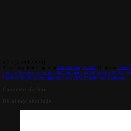
5/5 - (2 bình chọn)
Bài viết này được đăng trong
Khuyến mại
,
Tin tức
. Đánh dấu
liên kế
Hue Go & Hue Go Portable: Đèn bàn nào của Philips Hue là lựa chọn
Vị trí lắp đặt tối ưu cho điều khiển điều hòa Sensibo và Makihome
Comment của bạn
Để lại một bình luận