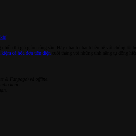
 khí
g nhiều thì giá giảm càng sâu. Hãy nhanh nhanh liên hệ với chúng tôi h
ết kiệm cả hóa đơn tiền điện
cuối tháng với những tính năng tự động hiện
e & Fanpage) và offline.
ombo khác.
hạn.