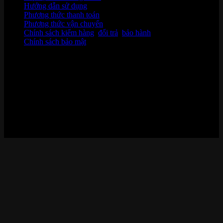
Hướng dẫn sử dụng
Phương thức thanh toán
Phương thức vận chuyển
Chính sách kiểm hàng
,
đổi trả
,
bảo hành
Chính sách bảo mật