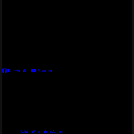
Zalo/Whatsapp:
0842 008 444
Cửa hàng HN:
15 ngõ 113 Hoàng Cầu, P. Đống Đa, TP. HN
Kho giao HCM
:
179 Nguyễn Cư Trinh, P. Cầu Ông Lãnh, TP. HCM
Thời gian làm việc:
T2 – T6: 8h30 – 12h00; 13h30 – 18h00
T7 – CN: 8h30 – 12h00; 13h30 – 16h00
Facebook
–
Youtube
DANH MỤC SẢN PHẨM
Nhà thông minh Aqara