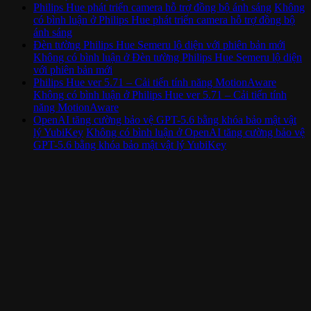
Philips Hue phát triển camera hỗ trợ đồng bộ ánh sáng
Không
có bình luận
ở Philips Hue phát triển camera hỗ trợ đồng bộ
ánh sáng
Đèn tường Philips Hue Semeru lộ diện với phiên bản mới
Không có bình luận
ở Đèn tường Philips Hue Semeru lộ diện
với phiên bản mới
Philips Hue ver 5.71 – Cải tiến tính năng MotionAware
Không có bình luận
ở Philips Hue ver 5.71 – Cải tiến tính
năng MotionAware
OpenAI tăng cường bảo vệ GPT-5.6 bằng khóa bảo mật vật
lý YubiKey
Không có bình luận
ở OpenAI tăng cường bảo vệ
GPT-5.6 bằng khóa bảo mật vật lý YubiKey