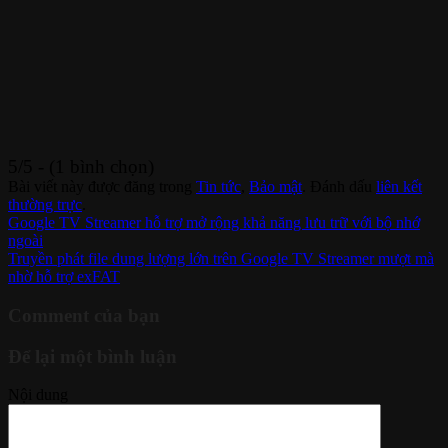
5/5 - (1 bình chọn)
Bài viết này được đăng trong
Tin tức
,
Bảo mật
. Đánh dấu
liên kết
thường trực
.
Google TV Streamer hỗ trợ mở rộng khả năng lưu trữ với bộ nhớ
ngoài
Truyền phát file dung lượng lớn trên Google TV Streamer mượt mà
nhờ hỗ trợ exFAT
Comment của bạn
Để lại một bình luận
Nội dung