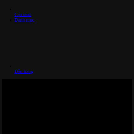
Gọi mua
Danh mục
Đầu trang
Nhà thông minh và Thiết bị công nghệ cao cấp