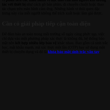
tác với thiết bị
như cách gõ bàn phím, di chuyển chuột hoặc thao
tác chạm trên màn hình cảm ứng. Những hành vi thói quen đặc
trưng này của mỗi người không thể trích xuất hoặc làm giả được.
Cần có giải pháp tiếp cận toàn diện
Để đảm bảo an toàn trong môi trường số ngày càng phức tạp, việc
chỉ dựa vào một phương pháp xác thực là không đủ, hệ thống bảo
mật nên
kết hợp nhiều lớp bảo vệ
khác nhau. Bao gồm cả sinh trắc
học, mật khẩu mạnh, mã xác thực một lần (OTP) hay sử dụng một
thiết bị chuyên dụng và đó là
khóa bảo mật sinh trắc vân tay
.