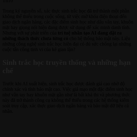
Th10
Trong kỷ nguyên số, xác thực sinh trắc học đã trở thành một phần
không thể thiếu trong cuộc sống, từ việc mở khóa điện thoại đến
giao dịch ngân hàng, các đặc điểm sinh học như dấu vân tay, khuôn
mặt hay giọng nói hiện đang được sử dụng để xác minh danh tính.
Nhưng với sự phát triển của
trí tuệ nhân tạo AI đang đặt ra
những thách thức chưa từng có
cho hệ thống bảo mật này. Liệu
những công nghệ sinh trắc học hiện đại có đủ sức chống lại những
cuộc tấn công tinh vi của kẻ gian lận?
Sinh trắc học truyền thống và những hạn
chế
Trước khi AI xuất hiện, sinh trắc học được đánh giá cao nhờ độ
chính xác và tính bảo mật cao. Việc giả mạo một đặc điểm sinh học
như vân tay hay khuôn mặt gần như là bất khả thi và phương thức
này đã trở thành công cụ không thể thiếu trong các hệ thống kiểm
soát truy cập, xác thực giao dịch ngân hàng và bảo mật dữ liệu cá
nhân.