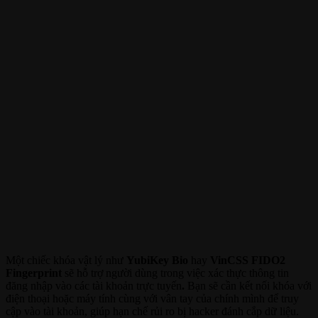
Một chiếc khóa vật lý như
YubiKey Bio
hay
VinCSS FIDO2
Fingerprint
sẽ hỗ trợ người dùng trong việc xác thực thông tin
đăng nhập vào các tài khoản trực tuyến
.
Bạn sẽ cần kết nối khóa với
điện thoại hoặc máy tính cùng với vân tay của chính mình để truy
cập vào tài khoản, giúp hạn chế rủi ro bị hacker đánh cắp dữ liệu.