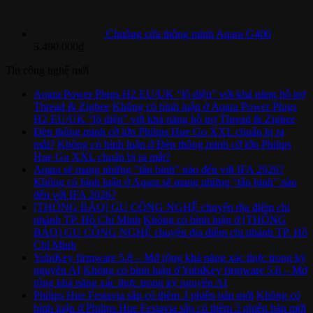
Chuông cửa thông minh Aqara G400
3.490.000
₫
Tin công nghệ mới
Aqara Power Plugs H2 EU/UK “lộ diện” với khả năng hỗ trợ
Thread & Zigbee
Không có bình luận
ở Aqara Power Plugs
H2 EU/UK “lộ diện” với khả năng hỗ trợ Thread & Zigbee
Đèn thông minh cỡ lớn Philips Hue Go XXL chuẩn bị ra
mắt?
Không có bình luận
ở Đèn thông minh cỡ lớn Philips
Hue Go XXL chuẩn bị ra mắt?
Aqara sẽ mang những “tân binh” nào đến với IFA 2026?
Không có bình luận
ở Aqara sẽ mang những “tân binh” nào
đến với IFA 2026?
[THÔNG BÁO] GU CÔNG NGHỆ chuyển địa điểm chi
nhánh TP. Hồ Chí Minh
Không có bình luận
ở [THÔNG
BÁO] GU CÔNG NGHỆ chuyển địa điểm chi nhánh TP. Hồ
Chí Minh
YubiKey firmware 5.8 – Mở rộng khả năng xác thực trong kỷ
nguyên AI
Không có bình luận
ở YubiKey firmware 5.8 – Mở
rộng khả năng xác thực trong kỷ nguyên AI
Philips Hue Festavia sắp có thêm 3 phiên bản mới
Không có
bình luận
ở Philips Hue Festavia sắp có thêm 3 phiên bản mới