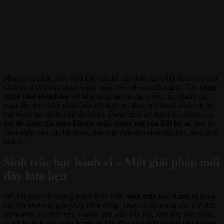
Nhưng sự phát triển vượt bậc của trí tuệ nhân tạo (AI) đã mở ra một
chương mới trong trong công cuộc bảo vệ an ninh mạng. Các
công
nghệ như deepfake
với khả năng tạo ra các video, âm thanh giả
mạo đến mức khó phân biệt với thực tế, đang trở thành công cụ lợi
hại trong tay những kẻ tấn công. Bằng cách sử dụng AI, chúng có
thể
dễ dàng giả mạo khuôn mặt, giọng nói của bất kỳ ai
, qua đó
xâm nhập vào các hệ thống bảo mật dựa trên sinh trắc học một cách
tinh vi.
Sinh trắc học hành vi – Một giải pháp mới
đầy hứa hẹn
Để đối phó với những thách thức mới,
sinh trắc học hành vi
đang
nổi lên như một giải pháp tiềm năng. Thay vì tập trung vào các đặc
điểm sinh học tĩnh như khuôn mặt, dấu vân tay, sinh trắc học hành
vi
phân tích các mẫu hành vi độc đáo của mỗi người khi tương