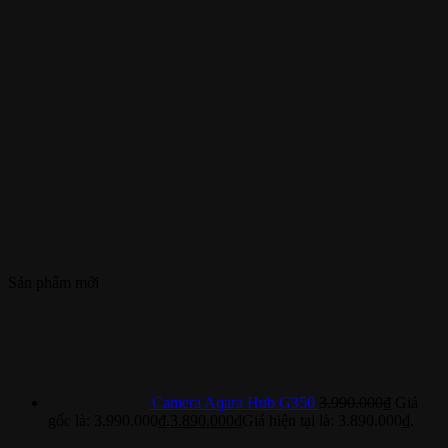
Sản phẩm mới
Camera Aqara Hub G350
3.990.000
₫
Giá
gốc là: 3.990.000₫.
3.890.000
₫
Giá hiện tại là: 3.890.000₫.