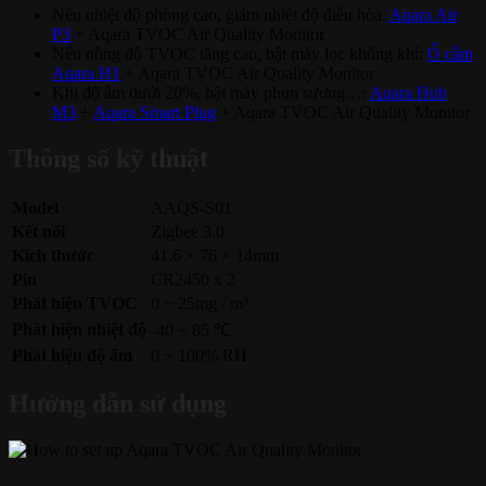
Nếu nhiệt độ phòng cao, giảm nhiệt độ điều hòa:
Aqara Air
P3
+ Aqara TVOC Air Quality Monitor
Nếu nồng độ TVOC tăng cao, bật máy lọc không khí:
Ổ cắm
Aqara H1
+ Aqara TVOC Air Quality Monitor
Khi độ ẩm dưới 20%, bật máy phun sương…:
Aqara Hub
M3
+
Aqara Smart Plug
+ Aqara TVOC Air Quality Monitor
Thông số kỹ thuật
Model
AAQS-S01
Kết nối
Zigbee 3.0
Kích thước
41.6 × 76 × 14mm
Pin
CR2450 x 2
Phát hiện TVOC
0 ~ 25mg / m³
Phát hiện nhiệt độ
-40 ~ 85 ℃
Phát hiện độ ẩm
0 ~ 100% RH
Hướng dẫn sử dụng