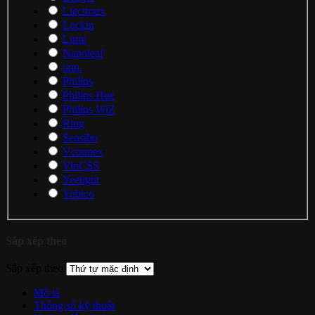
Liectroux
Lockin
Lumi
Nanoleaf
onn.
Philips
Philips Hue
Philips WiZ
Ring
Sensibo
Vconnex
VinCSS
Yeelight
Yubico
Sắp xếp theo
Sắp xếp theo
Mô tả
Thông số kỹ thuật