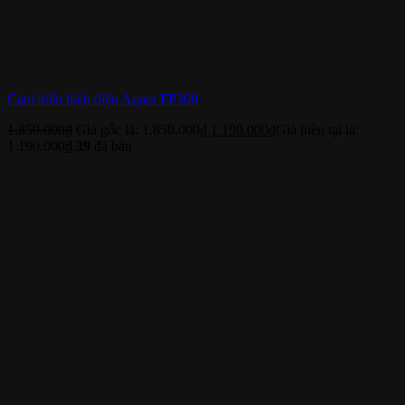
Cảm biến hiện diện Aqara FP300
1.850.000
₫
Giá gốc là: 1.850.000₫.
1.190.000
₫
Giá hiện tại là:
1.190.000₫.
39
đã bán