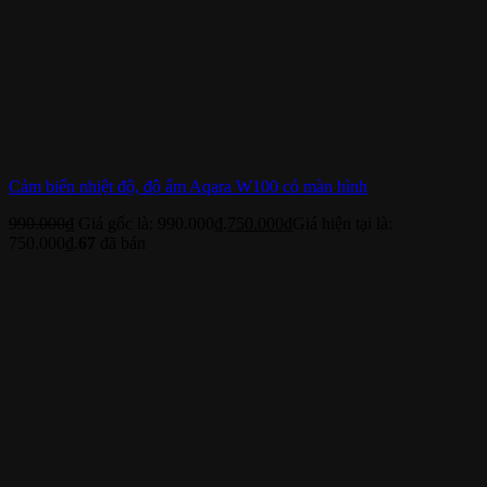
Cảm biến nhiệt độ, độ ẩm Aqara W100 có màn hình
990.000
₫
Giá gốc là: 990.000₫.
750.000
₫
Giá hiện tại là:
750.000₫.
67
đã bán