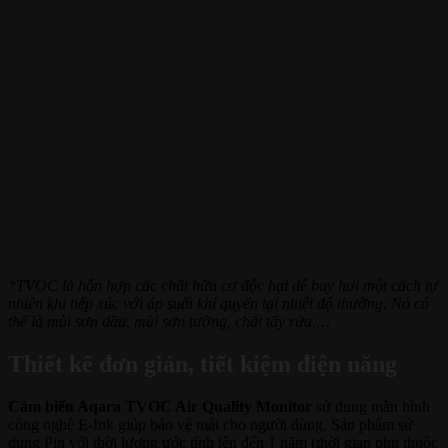
*TVOC là hỗn hợp các chất hữu cơ độc hại dễ bay hơi một cách tự
nhiên khi tiếp xúc với áp suất khí quyển tại nhiệt độ thường. Nó có
thể là mùi sơn dầu, mùi sơn tường, chất tẩy rửa,…
Thiết kế đơn giản, tiết kiệm điện năng
Cảm biến Aqara TVOC Air Quality Monitor
sử dụng màn hình
công nghệ E-Ink giúp bảo vệ mắt cho người dùng. Sản phẩm sử
dụng Pin với thời lượng ước tính lên đến 1 năm (thời gian phụ thuộc