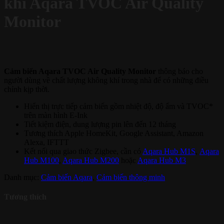
khí Aqara TVOC Air Quality
Monitor
Cảm biến Aqara TVOC Air Quality Monitor
thông báo cho
người dùng về chất lượng không khí trong nhà để có những điều
chỉnh kịp thời.
Hiển thị trực tiếp cảm biến gồm nhiệt độ, độ ẩm và TVOC*
trên màn hình E-Ink
Tiết kiệm điện, dung lượng pin lên đến 12 tháng
Tương thích Apple HomeKit, Google Assistant, Amazon
Alexa, IFTTT
Kết nối qua giao thức Zigbee, cần có
Aqara Hub M1S
,
Aqara
Hub M100
,
Aqara Hub M200
hoặc
Aqara Hub M3
Danh mục:
Cảm biến Aqara
,
Cảm biến thông minh
Tương thích