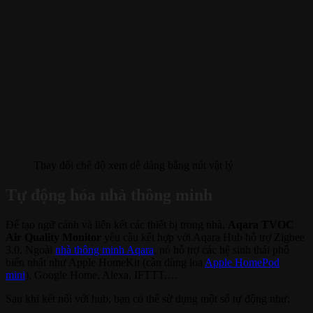
Thay đổi chế độ xem dễ dàng bằng nút vật lý
Tự động hóa nhà thông minh
Để tạo ngữ cảnh và liên kết các thiết bị trong nhà,
Aqara TVOC
Air Quality Monitor
yêu cầu kết hợp với Aqara Hub hỗ trợ Zigbee
3.0. Ngoài
nhà thông minh Aqara
, nó hỗ trợ các hệ sinh thái phổ
biến nhất như Apple HomeKit (cần dùng loa
Apple HomePod
mini
), Google Home, Alexa, IFTTT,…
Sau khi kết nối với hub, bạn có thể sử dụng một số tự động như: