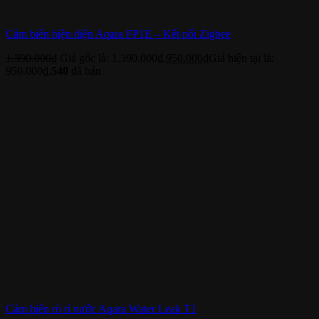
Cảm biến hiện diện Aqara FP1E – Kết nối Zigbee
1.390.000
₫
Giá gốc là: 1.390.000₫.
950.000
₫
Giá hiện tại là:
950.000₫.
540
đã bán
Cảm biến rò rỉ nước Aqara Water Leak T1