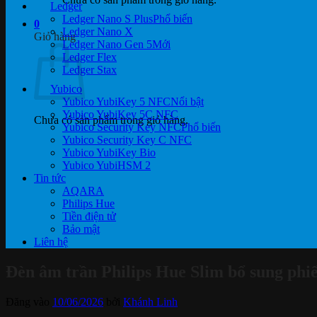
Ledger
Ledger Nano S Plus
0
Ledger Nano X
Giỏ hàng
Ledger Nano Gen 5
Ledger Flex
Ledger Stax
Yubico
Yubico YubiKey 5 NFC
Yubico YubiKey 5C NFC
Chưa có sản phẩm trong giỏ hàng.
Yubico Security Key NFC
Yubico Security Key C NFC
Yubico YubiKey Bio
Yubico YubiHSM 2
Tin tức
AQARA
Philips Hue
Tiền điện tử
Bảo mật
Liên hệ
Đèn âm trần Philips Hue Slim bổ sung phi
Đăng vào
10/06/2026
bởi
Khánh Linh