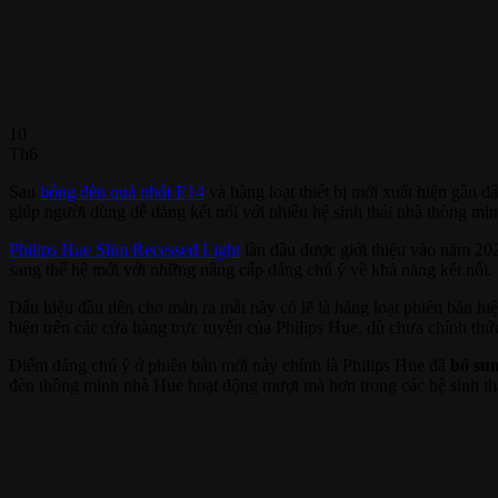
10
Th6
Sau
bóng đèn quả nhót E14
và hàng loạt thiết bị mới xuất hiện gần đ
giúp người dùng dễ dàng kết nối với nhiều hệ sinh thái nhà thông min
Philips Hue Slim Recessed Light
lần đầu được giới thiệu vào năm 202
sang thế hệ mới với những nâng cấp đáng chú ý về khả năng kết nối.
Dấu hiệu đầu tiên cho màn ra mắt này có lẽ là hàng loạt phiên bản hi
hiện trên các cửa hàng trực tuyến của Philips Hue, dù chưa chính th
Điểm đáng chú ý ở phiên bản mới này chính là Philips Hue đã
bổ sun
đèn thông minh nhà Hue hoạt động mượt mà hơn trong các hệ sinh 