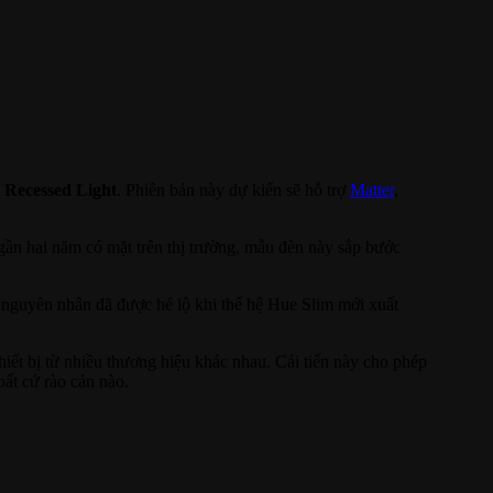
 Recessed Light
. Phiên bản này dự kiến sẽ hỗ trợ
Matter
,
gần hai năm có mặt trên thị trường, mẫu đèn này sắp bước
ó, nguyên nhân đã được hé lộ khi thế hệ Hue Slim mới xuất
thiết bị từ nhiều thương hiệu khác nhau. Cải tiến này cho phép
t cứ rào cản nào.