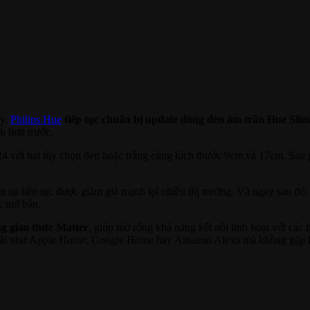
ây,
Philips Hue
tiếp tục chuẩn bị update dòng đèn âm trần Hue Slim
h hơn trước.
4 với hai tùy chọn đen hoặc trắng cùng kích thước 9cm và 17cm. Sau 
ện tại liên tục được giảm giá mạnh tại nhiều thị trường. Và ngay sau đ
ức mở bán.
g giao thức Matter
, giúp mở rộng khả năng kết nối linh hoạt với các 
thái như Apple Home, Google Home hay Amazon Alexa mà không gặp bấ