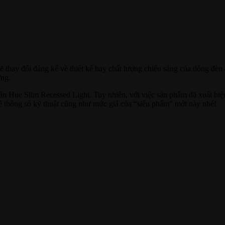
 sẽ thay đổi đáng kể về thiết kế hay chất lượng chiếu sáng của dòng đ
ưng.
 Hue Slim Recessed Light. Tuy nhiên, với việc sản phẩm đã xuất hiện 
ề thông số kỹ thuật cũng như mức giá của “siêu phẩm” mới này nhé!