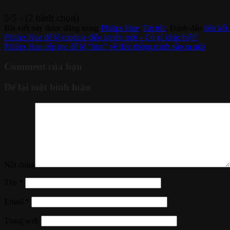
5/5 - (2 bình chọn)
Bài viết này được đăng trong
Philips Hue
,
Tin tức
. Đánh dấu
liên kết
Philips Hue để lộ module điều khiển mới – Có gì khác biệt?
Philips Hue tiếp tục để lộ “hint” về đèn thông minh sắp ra mắt
Comment của bạn
Để lại một bình luận
Nội dung
Tên
*
Email
*
Trang web