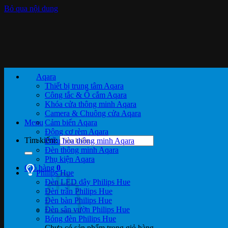
Bỏ qua nội dung
Aqara
Thiết bị trung tâm Aqara
Công tắc & Ổ cắm Aqara
Khóa cửa thông minh Aqara
Camera & Chuông cửa Aqara
Menu
Cảm biến Aqara
Động cơ rèm Aqara
Tìm kiếm:
Điều hòa thông minh Aqara
Đèn thông minh Aqara
Phụ kiện Aqara
Giỏ hàng
0
Philips Hue
Đèn LED dây Philips Hue
Đèn trần Philips Hue
Đèn bàn Philips Hue
Đèn sân vườn Philips Hue
Bóng đèn Philips Hue
Chưa có sản phẩm trong giỏ hàng.