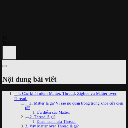
12
Th6
Nội dung bài viết
I. Các khái niệm Matter, Thread, Zigbee và Matter over
Thread.
1. Matter là gì? Vì sao nó quan trọng trong khóa cửa điện
tử?
Ưu điểm của Matter:
2. Thread là gì?
Điểm mạnh của Thread:
3. Vậy Matter over Thread là gì?