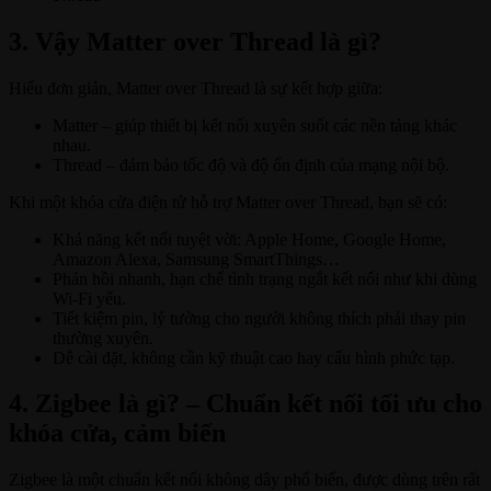
3. Vậy Matter over Thread là gì?
Hiểu đơn giản, Matter over Thread là sự kết hợp giữa:
Matter – giúp thiết bị kết nối xuyên suốt các nền tảng khác
nhau.
Thread – đảm bảo tốc độ và độ ổn định của mạng nội bộ.
Khi một khóa cửa điện tử hỗ trợ Matter over Thread, bạn sẽ có:
Khả năng kết nối tuyệt vời: Apple Home, Google Home,
Amazon Alexa, Samsung SmartThings…
Phản hồi nhanh, hạn chế tình trạng ngắt kết nối như khi dùng
Wi-Fi yếu.
Tiết kiệm pin, lý tưởng cho người không thích phải thay pin
thường xuyên.
Dễ cài đặt, không cần kỹ thuật cao hay cấu hình phức tạp.
4. Zigbee là gì? – Chuẩn kết nối tối ưu cho
khóa cửa, cảm biến
Zigbee là một chuẩn kết nối không dây phổ biến, được dùng trên rất