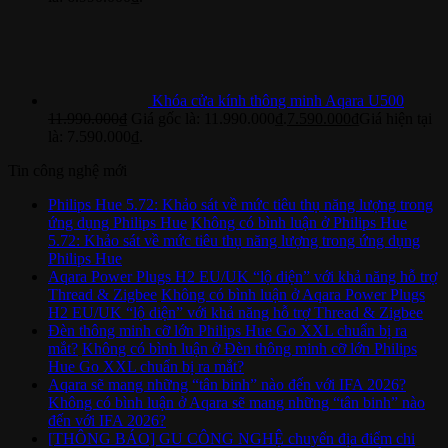
Khóa cửa kính thông minh Aqara U500
11.990.000
₫
Giá gốc là: 11.990.000₫.
7.590.000
₫
Giá hiện tại
là: 7.590.000₫.
Tin công nghệ mới
Philips Hue 5.72: Khảo sát về mức tiêu thụ năng lượng trong
ứng dụng Philips Hue
Không có bình luận
ở Philips Hue
5.72: Khảo sát về mức tiêu thụ năng lượng trong ứng dụng
Philips Hue
Aqara Power Plugs H2 EU/UK “lộ diện” với khả năng hỗ trợ
Thread & Zigbee
Không có bình luận
ở Aqara Power Plugs
H2 EU/UK “lộ diện” với khả năng hỗ trợ Thread & Zigbee
Đèn thông minh cỡ lớn Philips Hue Go XXL chuẩn bị ra
mắt?
Không có bình luận
ở Đèn thông minh cỡ lớn Philips
Hue Go XXL chuẩn bị ra mắt?
Aqara sẽ mang những “tân binh” nào đến với IFA 2026?
Không có bình luận
ở Aqara sẽ mang những “tân binh” nào
đến với IFA 2026?
[THÔNG BÁO] GU CÔNG NGHỆ chuyển địa điểm chi