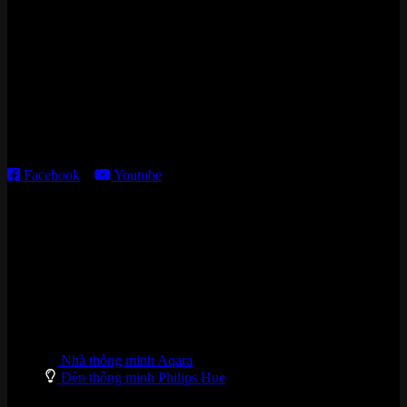
Cửa hàng HN:
15 ngõ 113 Hoàng Cầu, P. Đống Đa, TP. HN
Kho giao HCM
:
179 Nguyễn Cư Trinh, P. Cầu Ông Lãnh, TP. HCM
Thời gian làm việc:
T2 – T6: 8h30 – 12h00; 13h30 – 18h00
T7 – CN: 8h30 – 12h00; 13h30 – 16h00
Facebook
–
Youtube
DANH MỤC SẢN PHẨM
Nhà thông minh Aqara
Đèn thông minh Philips Hue