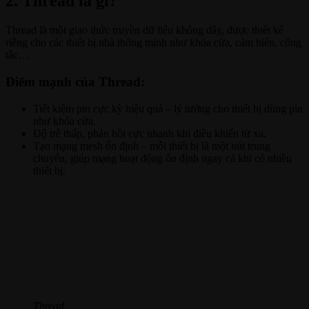
2. Thread là gì?
Thread là một giao thức truyền dữ liệu không dây, được thiết kế
riêng cho các thiết bị nhà thông minh như khóa cửa, cảm biến, công
tắc…
Điểm mạnh của Thread:
Tiết kiệm pin cực kỳ hiệu quả – lý tưởng cho thiết bị dùng pin
như khóa cửa.
Độ trễ thấp, phản hồi cực nhanh khi điều khiển từ xa.
Tạo mạng mesh ổn định – mỗi thiết bị là một nút trung
chuyển, giúp mạng hoạt động ổn định ngay cả khi có nhiều
thiết bị.
Thread