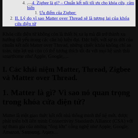
4. Zigbee là gì? – Chuẩn kết nối tối ưu cho khóa cửa, cảm
biến
Ưu điểm của Zigbee:
II. Lý do vì sao Matter over Thread sẽ là tương lai của khóa
cửa điện tử
Khóa cửa điện tử không còn là thiết bị xa lạ mà đã trở thành xu
hướng tất yếu trong các căn hộ hiện đại. Đặc biệt, với sự ra đời của
chuẩn kết nối Matter over Thread, những chiếc khóa không chỉ an
toàn, tiện lợi mà còn có thể tương thích tối đa với mọi hệ sinh thái
smarthome như Apple, Google,…
I. Các khái niệm Matter, Thread, Zigbee
và Matter over Thread.
1. Matter là gì? Vì sao nó quan trọng
trong khóa cửa điện tử?
Matter là một giao thức kết nối nhà thông minh thế hệ mới, được
phát triển bởi liên minh Connectivity Standards Alliance (CSA) với
sự tham gia của những “ông lớn” công nghệ như Apple, Google,
Amazon, Samsung, Aqara…