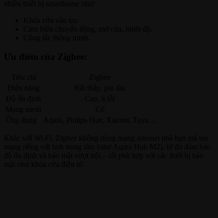
nhiều thiết bị smarthome như:
Khóa cửa vân tay.
Cảm biến chuyển động, mở cửa, nhiệt độ.
Công tắc thông minh.
Ưu điểm của Zigbee:
Tiêu chí
Zigbee
Điện năng
Rất thấp, pin lâu
Độ ổn định
Cao, ít lỗi
Mạng mesh
Có
Ứng dụng
Aqara, Philips Hue, Xiaomi, Tuya…
Khác với Wi-Fi, Zigbee không dùng mạng internet nhà bạn mà tạo
mạng riêng với hub trung tâm (như Aqara Hub M2), từ đó đảm bảo
độ ổn định và bảo mật vượt trội – rất phù hợp với các thiết bị bảo
mật như khóa cửa điện tử.