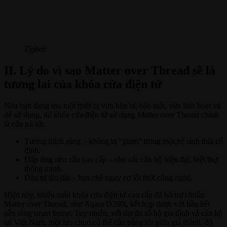
Zigbee
II. Lý do vì sao Matter over Thread sẽ là
tương lai của khóa cửa điện tử
Nếu bạn đang tìm một thiết bị vừa bền bỉ, bảo mật, vừa linh hoạt và
dễ sử dụng, thì khóa cửa điện tử sử dụng Matter over Thread chính
là câu trả lời:
Tương thích rộng – không bị “giam” trong một hệ sinh thái cố
định.
Đáp ứng nhu cầu cao cấp – cho các căn hộ hiện đại, biệt thự
thông minh.
Đầu tư lâu dài – hạn chế nguy cơ lỗi thời công nghệ.
Hiện nay, nhiều mẫu khóa cửa điện tử cao cấp đã hỗ trợ chuẩn
Matter over Thread, như Aqara D200i, kết hợp được với hầu hết
nền tảng smart home. Tuy nhiên, với đại đa số hộ gia đình và căn hộ
tại Việt Nam, một lựa chọn có thể cân bằng tốt giữa giá thành, độ