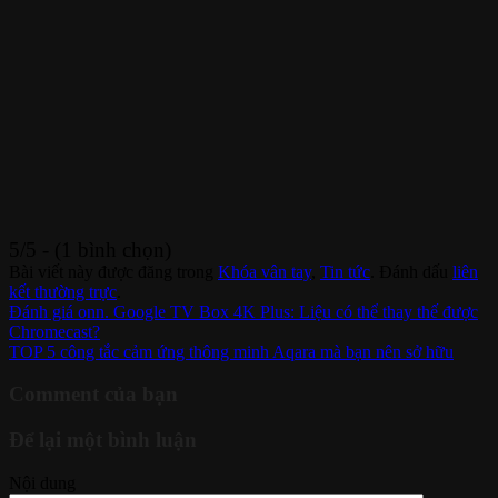
5/5 - (1 bình chọn)
Bài viết này được đăng trong
Khóa vân tay
,
Tin tức
. Đánh dấu
liên
kết thường trực
.
Đánh giá onn. Google TV Box 4K Plus: Liệu có thể thay thế được
Chromecast?
TOP 5 công tắc cảm ứng thông minh Aqara mà bạn nên sở hữu
Comment của bạn
Để lại một bình luận
Nội dung