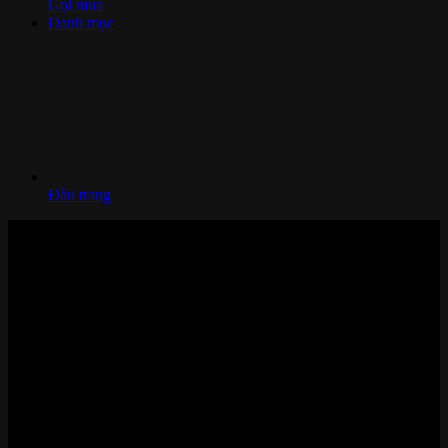
Gọi mua
Danh mục
Đầu trang
Nhà thông minh và Thiết bị công nghệ cao cấp
Zalo/Whatsapp:
0842 008 444