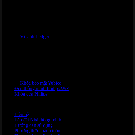
Ví lạnh Ledger
Khóa bảo mật Yubico
Đèn thông minh Philips WiZ
Khóa cửa Philips
HỖ TRỢ KHÁCH HÀNG
Liên hệ
Lắp đặt Nhà thông minh
Hướng dẫn sử dụng
Phương thức thanh toán