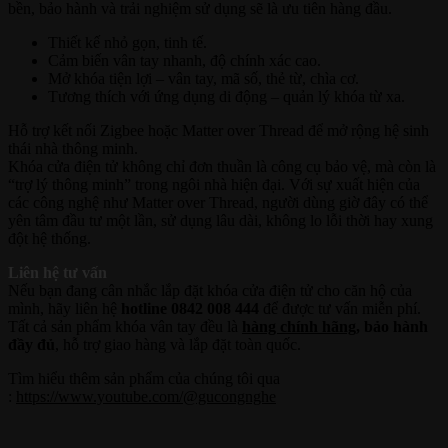
bền, bảo hành và trải nghiệm sử dụng sẽ là ưu tiên hàng đầu.
Thiết kế nhỏ gọn, tinh tế.
Cảm biến vân tay nhanh, độ chính xác cao.
Mở khóa tiện lợi – vân tay, mã số, thẻ từ, chìa cơ.
Tương thích với ứng dụng di động – quản lý khóa từ xa.
Hỗ trợ kết nối Zigbee hoặc Matter over Thread để mở rộng hệ sinh
thái nhà thông minh.
Khóa cửa điện tử không chỉ đơn thuần là công cụ bảo vệ, mà còn là
“trợ lý thông minh” trong ngôi nhà hiện đại. Với sự xuất hiện của
các công nghệ như Matter over Thread, người dùng giờ đây có thể
yên tâm đầu tư một lần, sử dụng lâu dài, không lo lỗi thời hay xung
đột hệ thống.
Liên hệ tư vấn
Nếu bạn đang cân nhắc lắp đặt khóa cửa điện tử cho căn hộ của
mình, hãy liên hệ
hotline 0842 008 444
để được tư vấn miễn phí.
Tất cả sản phẩm khóa vân tay đều là
hàng chính hãng
, bảo hành
đầy đủ
, hỗ trợ giao hàng và lắp đặt toàn quốc.
Tìm hiểu thêm sản phẩm của chúng tôi qua
:
https://www.youtube.com/@gucongnghe