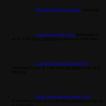
Đèn bàn Philips Hue Twilight
6.940.000
₫
Camera Aqara Hub G350
3.990.000
₫
Giá
gốc là: 3.990.000₫.
3.890.000
₫
Giá hiện tại là: 3.890.000₫.
Cảm biến đa trạng thái Aqara P100
1.290.000
₫
Giá gốc là: 1.290.000₫.
990.000
₫
Giá hiện tại là:
990.000₫.
Khoá cổng thông minh Aqara U500
11.990.000
₫
Giá gốc là: 11.990.000₫.
6.990.000
₫
Giá hiện tại
là: 6.990.000₫.