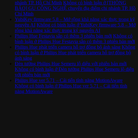
nhánh TP. Hồ Chí Minh
Không có bình luận
ở [THÔNG
BÁO] GU CÔNG NGHỆ chuyển địa điểm chi nhánh TP. Hồ
Chí Minh
YubiKey firmware 5.8 – Mở rộng khả năng xác thực trong kỷ
nguyên AI
Không có bình luận
ở YubiKey firmware 5.8 – Mở
rộng khả năng xác thực trong kỷ nguyên AI
Philips Hue Festavia sắp có thêm 3 phiên bản mới
Không có
bình luận
ở Philips Hue Festavia sắp có thêm 3 phiên bản mới
Philips Hue phát triển camera hỗ trợ đồng bộ ánh sáng
Không
có bình luận
ở Philips Hue phát triển camera hỗ trợ đồng bộ
ánh sáng
Đèn tường Philips Hue Semeru lộ diện với phiên bản mới
Không có bình luận
ở Đèn tường Philips Hue Semeru lộ diện
với phiên bản mới
Philips Hue ver 5.71 – Cải tiến tính năng MotionAware
Không có bình luận
ở Philips Hue ver 5.71 – Cải tiến tính
năng MotionAware