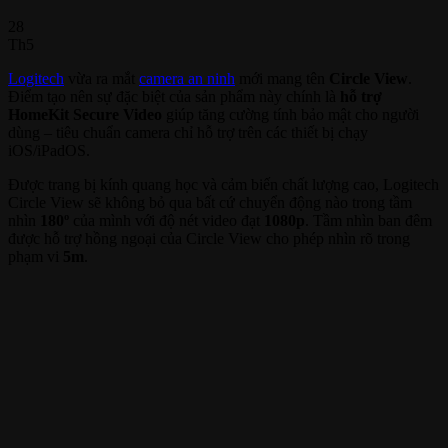
28
Th5
Logitech
vừa ra mắt
camera an ninh
mới mang tên
Circle View
.
Điểm tạo nên sự đặc biệt của sản phẩm này chính là
hỗ trợ
HomeKit Secure Video
giúp tăng cường tính bảo mật cho người
dùng – tiêu chuẩn camera chỉ hỗ trợ trên các thiết bị chạy
iOS/iPadOS.
Được trang bị kính quang học và cảm biến chất lượng cao, Logitech
Circle View sẽ không bỏ qua bất cứ chuyển động nào trong tầm
nhìn
180º
của mình với độ nét video đạt
1080p
. Tầm nhìn ban đêm
được hỗ trợ hồng ngoại của Circle View cho phép nhìn rõ trong
phạm vi
5m
.