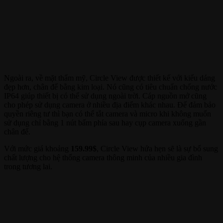
Ngoài ra, về mặt thẩm mỹ, Circle View được thiết kế với kiểu dáng
đẹp hơn, chân đế bằng kim loại. Nó cũng có tiêu chuẩn chống nước
IP64 giúp thiết bị có thể sử dụng ngoài trời. Cáp nguồn mở cũng
cho phép sử dụng camera ở nhiều địa điểm khác nhau. Để đảm bảo
quyền riêng tư thì bạn có thể tắt camera và micro khi không muốn
sử dụng chỉ bằng 1 nút bấm phía sau hay cụp camera xuống gần
chân đế.
Với mức giá khoảng
159.99$
, Circle View hứa hẹn sẽ là sự bổ sung
chất lượng cho hệ thống camera thông minh của nhiều gia đình
trong tương lai.