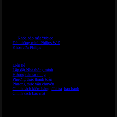
Khóa bảo mật Yubico
Đèn thông minh Philips WiZ
Khóa cửa Philips
HỖ TRỢ KHÁCH HÀNG
Liên hệ
Lắp đặt Nhà thông minh
Hướng dẫn sử dụng
Phương thức thanh toán
Phương thức vận chuyển
Chính sách kiểm hàng
,
đổi trả
,
bảo hành
Chính sách bảo mật