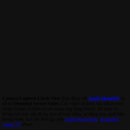
Camera Logitech Circle View
hoạt động với
Apple HomeKit
và
hỗ trợ
HomeKit Secure Video.
Các video sẽ được lưu trữ an toàn
trong iCloud và luôn có sẵn trong ứng dụng Home. Để xem và
thông báo trực tiếp từ xa, lịch sử hoạt động, tự động hóa, phát hiện
thông minh, bạn cần thiết lập một
Apple Home Hub
(
HomePod
/
Apple TV
/iPad).