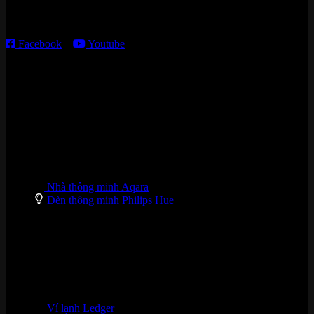
T2 – T6: 8h30 – 12h00; 13h30 – 18h00
T7 – CN: 8h30 – 12h00; 13h30 – 16h00
Facebook
–
Youtube
DANH MỤC SẢN PHẨM
Nhà thông minh Aqara
Đèn thông minh Philips Hue
Ví lạnh Ledger