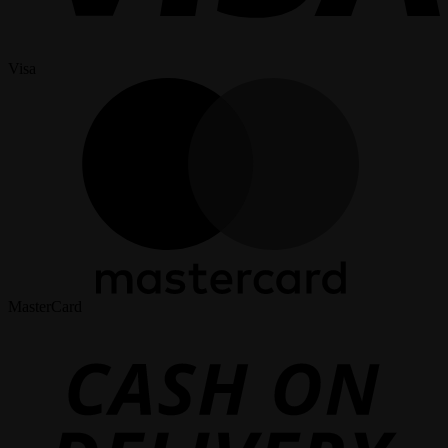
Visa
MasterCard