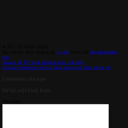
4.3/5 - (3 bình chọn)
Bài viết này được đăng trong
Tin tức
. Đánh dấu
liên kết thường
trực
.
Xiaomi Mi TV Stick đã chính thức xuất hiện
Google Assistant có thể xác nhận thanh toán bằng giọng nói
Comment của bạn
Để lại một bình luận
Nội dung