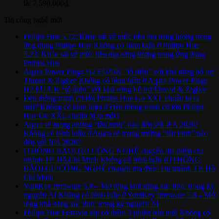
là: 7.590.000₫.
Tin công nghệ mới
Philips Hue 5.72: Khảo sát về mức tiêu thụ năng lượng trong
ứng dụng Philips Hue
Không có bình luận
ở Philips Hue
5.72: Khảo sát về mức tiêu thụ năng lượng trong ứng dụng
Philips Hue
Aqara Power Plugs H2 EU/UK “lộ diện” với khả năng hỗ trợ
Thread & Zigbee
Không có bình luận
ở Aqara Power Plugs
H2 EU/UK “lộ diện” với khả năng hỗ trợ Thread & Zigbee
Đèn thông minh cỡ lớn Philips Hue Go XXL chuẩn bị ra
mắt?
Không có bình luận
ở Đèn thông minh cỡ lớn Philips
Hue Go XXL chuẩn bị ra mắt?
Aqara sẽ mang những “tân binh” nào đến với IFA 2026?
Không có bình luận
ở Aqara sẽ mang những “tân binh” nào
đến với IFA 2026?
[THÔNG BÁO] GU CÔNG NGHỆ chuyển địa điểm chi
nhánh TP. Hồ Chí Minh
Không có bình luận
ở [THÔNG
BÁO] GU CÔNG NGHỆ chuyển địa điểm chi nhánh TP. Hồ
Chí Minh
YubiKey firmware 5.8 – Mở rộng khả năng xác thực trong kỷ
nguyên AI
Không có bình luận
ở YubiKey firmware 5.8 – Mở
rộng khả năng xác thực trong kỷ nguyên AI
Philips Hue Festavia sắp có thêm 3 phiên bản mới
Không có