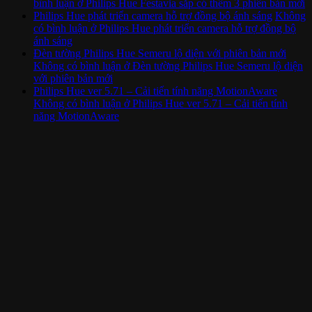
bình luận
ở Philips Hue Festavia sắp có thêm 3 phiên bản mới
Philips Hue phát triển camera hỗ trợ đồng bộ ánh sáng
Không
có bình luận
ở Philips Hue phát triển camera hỗ trợ đồng bộ
ánh sáng
Đèn tường Philips Hue Semeru lộ diện với phiên bản mới
Không có bình luận
ở Đèn tường Philips Hue Semeru lộ diện
với phiên bản mới
Philips Hue ver 5.71 – Cải tiến tính năng MotionAware
Không có bình luận
ở Philips Hue ver 5.71 – Cải tiến tính
năng MotionAware