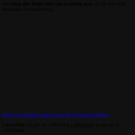
một
bảng điều khiển mini cho cả không gian
với các tùy chỉnh
thuận tiện cho người dùng.
Động cơ rèm thông minh Aqara, hỗ trợ Apple HomeKit
2.490.000
₫
Giá gốc là: 2.490.000₫.
1.650.000
₫
Giá hiện tại là:
1.650.000₫.