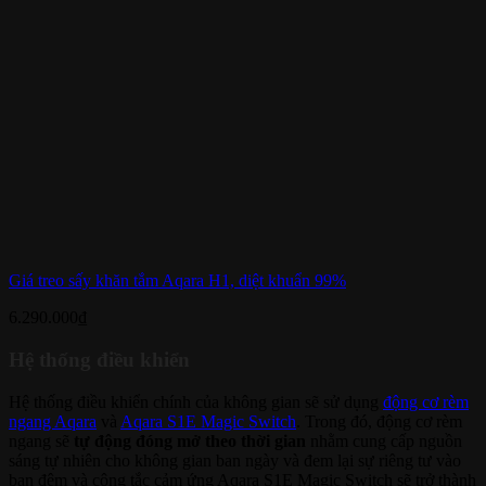
Giá treo sấy khăn tắm Aqara H1, diệt khuẩn 99%
6.290.000
₫
Hệ thống điều khiển
Hệ thống điều khiển chính của không gian sẽ sử dụng
động cơ rèm
ngang Aqara
và
Aqara S1E Magic Switch
. Trong đó, động cơ rèm
ngang sẽ
tự động đóng mở theo thời gian
nhằm cung cấp nguồn
sáng tự nhiên cho không gian ban ngày và đem lại sự riêng tư vào
ban đêm và công tắc cảm ứng Aqara S1E Magic Switch sẽ trở thành