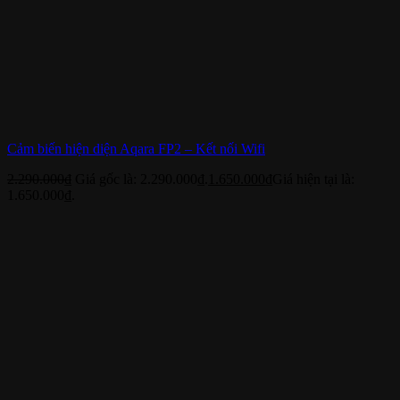
Cảm biến hiện diện Aqara FP2 – Kết nối Wifi
2.290.000
₫
Giá gốc là: 2.290.000₫.
1.650.000
₫
Giá hiện tại là:
1.650.000₫.