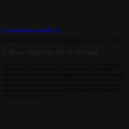
Ổ cắm âm tường Aqara H2 EU
990.000
₫
Giá gốc là: 990.000₫.
755.000
₫
Giá hiện tại là: 755.000₫.
3. Hoàn thiện lắp đặt và thi công
Hệ đèn thông minh cao cấp Philips Hue sau khi lắp đặt sẽ được kết
nối trên ứng dụng Philips Hue và tích hợp quản lý vào Apple
HomeKit. Người dùng có thể
thiết lập sẵn các cảnh ánh sáng
như
ánh sáng lấp lánh giải trí, ánh sáng dịu êm khi nghỉ ngơi, thư giãn,
ánh sáng tự nhiên đánh thức người dùng vào buổi sáng. Người
dùng cũng dễ dàng ra lệnh giọng nói với Siri hoặc điều khiển từ xa
qua ứng dụng Apple Home.