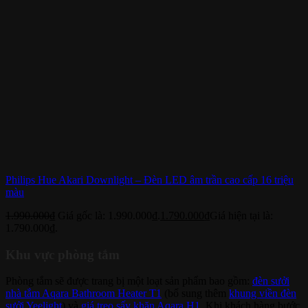
Philips Hue Akari Downlight – Đèn LED âm trần cao cấp 16 triệu
màu
1.990.000
₫
Giá gốc là: 1.990.000₫.
1.790.000
₫
Giá hiện tại là:
1.790.000₫.
Khu vực phòng tắm
Phòng tắm sẽ được trang bị một loạt sản phẩm bao gồm:
đèn sưởi
nhà tắm Aqara Bathroom Heater T1
(bổ sung thêm
khung viền đèn
sưởi Yeelight
) và
giá treo sấy khăn Aqara H1
. Khi khách hàng bước