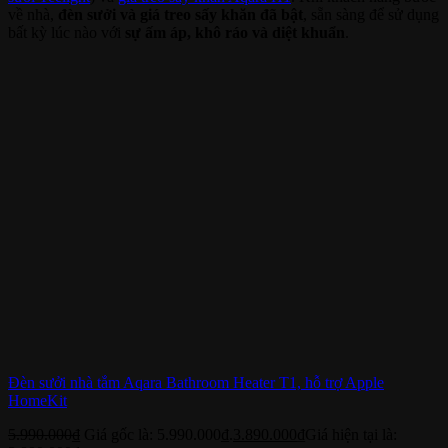
về nhà,
đèn sưởi và giá treo sấy khăn đã bật
, sẵn sàng để sử dụng
bất kỳ lúc nào với
sự ấm áp, khô ráo và diệt khuẩn
.
Đèn sưởi nhà tắm Aqara Bathroom Heater T1, hỗ trợ Apple
HomeKit
5.990.000
₫
Giá gốc là: 5.990.000₫.
3.890.000
₫
Giá hiện tại là: