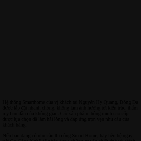
Hệ thống Smarthome của vị khách tại Nguyễn Hy Quang, Đống Đa
được lắp đặt nhanh chóng, không làm ảnh hưởng tới kiến trúc, thẩm
mỹ ban đầu của không gian. Các sản phẩm thông minh cao cấp
được lựa chọn đã làm hài lòng và đáp ứng trọn vẹn nhu cầu của
khách hàng.
Nếu bạn đang có nhu cầu thi công Smart Home, hãy liên hệ ngay