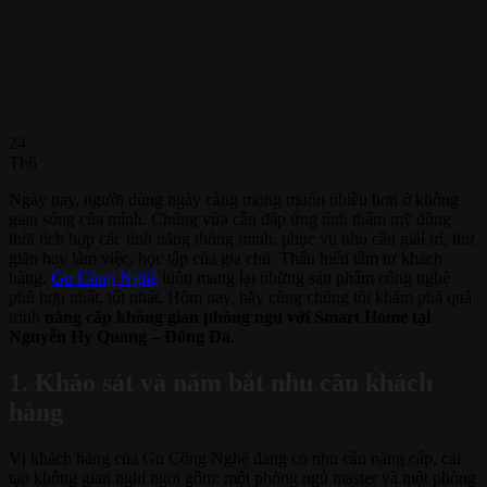
24
Th6
Ngày nay, người dùng ngày càng mong muốn nhiều hơn ở không
gian sống của mình. Chúng vừa cần đáp ứng tính thẩm mỹ đồng
thời tích hợp các tính năng thông minh, phục vụ nhu cầu giải trí, thư
giãn hay làm việc, học tập của gia chủ. Thấu hiểu tâm tư khách
hàng,
Gu Công Nghệ
luôn mang lại những sản phẩm công nghệ
phù hợp nhất, tốt nhất. Hôm nay, hãy cùng chúng tôi khám phá quá
trình
nâng cấp không gian phòng ngủ
với
Smart Home tại
Nguyễn Hy Quang – Đống Đa
.
1. Khảo sát và nắm bắt nhu cầu khách
hàng
Vị khách hàng của Gu Công Nghệ đang có nhu cầu nâng cấp, cải
tạo không gian nghỉ ngơi gồm: một phòng ngủ master và một phòng