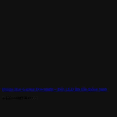
Philips Hue Garnea Downlight – Đèn LED âm trần thông minh
1.120.000
₫
950.000
₫