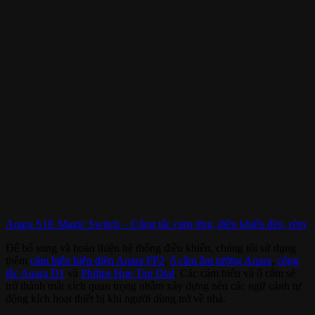
Aqara S1E Magic Switch – Công tắc cảm ứng, điều khiển đèn, rèm
Để bổ sung và hoàn thiện hệ thống điều khiển, chúng tôi sử dụng
thêm
cảm biến hiện diện Aqara FP2
,
ổ cắm âm tường Aqara
,
công
tắc Aqara D1
và
Philips Hue Tap Dial
. Các cảm biến và ổ cắm sẽ
trở thành mắt xích quan trọng nhằm xây dựng nên các ngữ cảnh tự
động kích hoạt thiết bị khi người dùng trở về nhà.