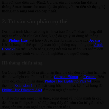
tắm với tổng diện tích 40m2. Cụ thể, gia chủ muốn
lắp đặt hệ
thống Smarthome
cho toàn bộ căn phòng với
ưu tiên sử dụng hệ
thống ánh sáng loại cao cấp nhất
.
2. Tư vấn sản phẩm cụ thể
Qua quá trình khảo sát công trình và trao đổi với khách hàng, đội
ngũ tư vấn viên của Gu Công Nghệ đã gợi ý sử dụng hệ thống
đèn
Philips Hue
, kết hợp với các thiết bị smarthome của
Aqara
.
Khách hàng có thể quản lý toàn bộ hệ thống này thông qua
Apple
Homekit
và điều khiển bằng giọng nói với trợ lý ảo Siri nhằm đơn
giản hóa quy trình và tối ưu trải nghiệm cho người dùng.
Hệ thống chiếu sáng
Gu Công Nghệ đã đề ra giải pháp thay thế các đèn cũ bằng hai mẫu
đèn downlight của Philips Hue là
Garnea 150mm
và
Centura
. Bên
cạnh đó, chúng tôi sử dụng
Philips Hue Lightstrip Plus v4
(kèm
theo bộ
Extension 1m
) để hắt sáng hốc trần nhà, kệ tủ và bóng đèn
Philips Hue Filament A60
làm đèn ngủ gắn tường.
Chất lượng ánh sáng chân thực, sống động và thông minh từ các
đèn đến từ Philips Hue sẽ
đáp ứng đầy đủ nhu cầu từ giải trí
sôi
động đến thư giãn nghỉ ngơi của khách hàng.