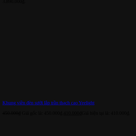
3.890.000₫.
Khung viền đèn sưởi lắp trần thạch cao Yeelight
450.000
₫
Giá gốc là: 450.000₫.
410.000
₫
Giá hiện tại là: 410.000₫.