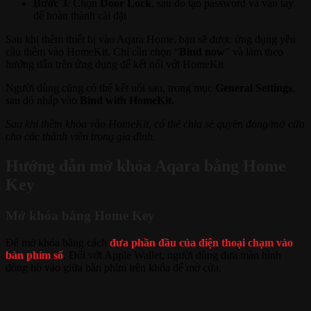
Bước 3
: Chọn
Door Lock
, sau đó tạo password và vân tay
để hoàn thành cài đặt
Sau khi thêm thiết bị vào Aqara Home, bạn sẽ được ứng dụng yêu
cầu thêm vào HomeKit. Chỉ cần chọn “
Bind now
” và làm theo
hướng dẫn trên ứng dụng để kết nối với HomeKit
Người dùng cũng có thể kết nối sau, trong mục
General Settings
,
sau đó nhấp vào
Bind with HomeKit.
Sau khi thêm khóa vào HomeKit, có thể chia sẻ quyền đóng/mở cửa
cho các thành viên trong gia đình.
Hướng dẫn mở khóa Aqara bằng Home
Key
Mở khóa bằng Home Key
Để mở khóa bằng cách
đưa phần đầu của điện thoại chạm vào
bàn phím số
. Đối với Apple Wallet, người dùng đưa màn hình
đồng hồ vào giữa bàn phím trên khóa để mở cửa.