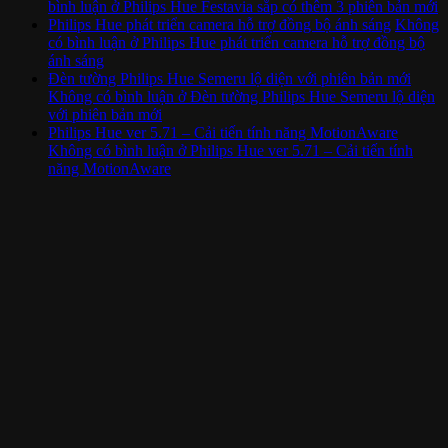
bình luận
ở Philips Hue Festavia sắp có thêm 3 phiên bản mới
Philips Hue phát triển camera hỗ trợ đồng bộ ánh sáng
Không
có bình luận
ở Philips Hue phát triển camera hỗ trợ đồng bộ
ánh sáng
Đèn tường Philips Hue Semeru lộ diện với phiên bản mới
Không có bình luận
ở Đèn tường Philips Hue Semeru lộ diện
với phiên bản mới
Philips Hue ver 5.71 – Cải tiến tính năng MotionAware
Không có bình luận
ở Philips Hue ver 5.71 – Cải tiến tính
năng MotionAware