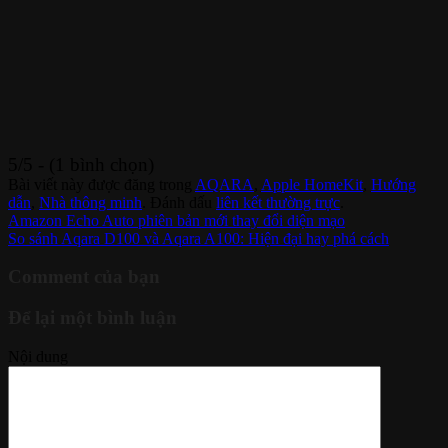
5/5 - (1 bình chọn)
Bài viết này được đăng trong
AQARA
,
Apple HomeKit
,
Hướng
dẫn
,
Nhà thông minh
. Đánh dấu
liên kết thường trực
.
Amazon Echo Auto phiên bản mới thay đổi diện mạo
So sánh Aqara D100 và Aqara A100: Hiện đại hay phá cách
Comment của bạn
Để lại một bình luận
Nội dung