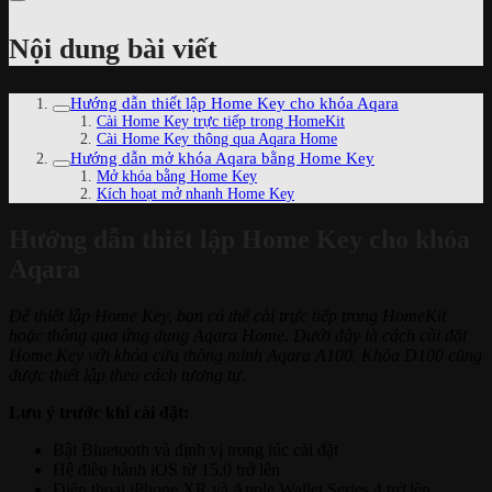
Nội dung bài viết
Hướng dẫn thiết lập Home Key cho khóa Aqara
Cài Home Key trực tiếp trong HomeKit
Cài Home Key thông qua Aqara Home
Hướng dẫn mở khóa Aqara bằng Home Key
Mở khóa bằng Home Key
Kích hoạt mở nhanh Home Key
Hướng dẫn thiết lập Home Key cho khóa
Aqara
Để thiết lập Home Key, bạn có thể cài trực tiếp trong HomeKit
hoặc thông qua ứng dụng Aqara Home. Dưới đây là cách cài đặt
Home Key với khóa cửa thông minh Aqara A100. Khóa D100 cũng
được thiết lập theo cách tương tự.
Lưu ý trước khi cài đặt:
Bật Bluetooth và định vị trong lúc cài đặt
Hệ điều hành iOS từ 15.0 trở lên
Điện thoại iPhone XR và Apple Wallet Series 4 trở lên