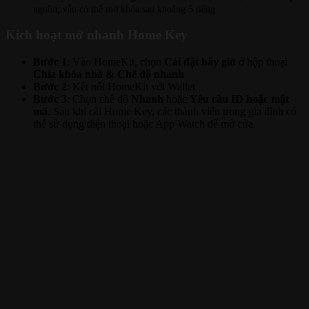
nguồn, vẫn có thể mở khóa sau khoảng 5 tiếng.
Kích hoạt mở nhanh Home Key
Bước 1
: Vào HomeKit, chọn
Cài đặt bây giờ
ở hộp thoại
Chìa khóa nhà & Chế độ nhanh
Bước 2
: Kết nối HomeKit với Wallet
Bước 3
: Chọn chế độ
Nhanh
hoặc
Yêu cầu ID hoặc mật
mã
. Sau khi cài Home Key, các thành viên trong gia đình có
thể sử dụng điện thoại hoặc App Watch để mở cửa.