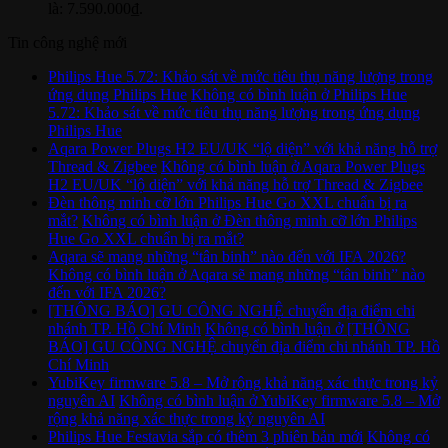
là: 7.590.000₫.
Tin công nghệ mới
Philips Hue 5.72: Khảo sát về mức tiêu thụ năng lượng trong
ứng dụng Philips Hue
Không có bình luận
ở Philips Hue
5.72: Khảo sát về mức tiêu thụ năng lượng trong ứng dụng
Philips Hue
Aqara Power Plugs H2 EU/UK “lộ diện” với khả năng hỗ trợ
Thread & Zigbee
Không có bình luận
ở Aqara Power Plugs
H2 EU/UK “lộ diện” với khả năng hỗ trợ Thread & Zigbee
Đèn thông minh cỡ lớn Philips Hue Go XXL chuẩn bị ra
mắt?
Không có bình luận
ở Đèn thông minh cỡ lớn Philips
Hue Go XXL chuẩn bị ra mắt?
Aqara sẽ mang những “tân binh” nào đến với IFA 2026?
Không có bình luận
ở Aqara sẽ mang những “tân binh” nào
đến với IFA 2026?
[THÔNG BÁO] GU CÔNG NGHỆ chuyển địa điểm chi
nhánh TP. Hồ Chí Minh
Không có bình luận
ở [THÔNG
BÁO] GU CÔNG NGHỆ chuyển địa điểm chi nhánh TP. Hồ
Chí Minh
YubiKey firmware 5.8 – Mở rộng khả năng xác thực trong kỷ
nguyên AI
Không có bình luận
ở YubiKey firmware 5.8 – Mở
rộng khả năng xác thực trong kỷ nguyên AI
Philips Hue Festavia sắp có thêm 3 phiên bản mới
Không có