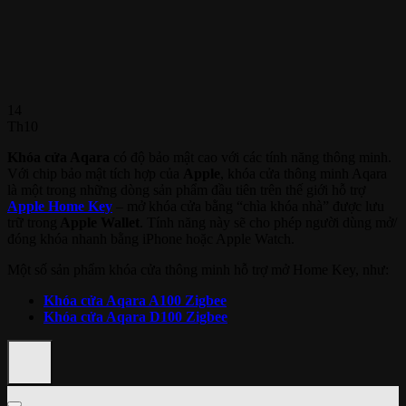
14
Th10
Khóa cửa Aqara
có độ bảo mật cao với các tính năng thông minh.
‎Với chip bảo mật tích hợp của
Apple
, khóa cửa thông minh Aqara
là một trong những dòng sản phẩm đầu tiên trên thế giới hỗ trợ
Apple Home Key
– mở khóa cửa bằng “chìa khóa nhà” được lưu
trữ trong
Apple Wallet
. Tính năng này sẽ cho phép người dùng mở/
đóng khóa nhanh bằng iPhone hoặc Apple Watch.
Một số sản phẩm khóa cửa thông minh hỗ trợ mở Home Key, như:
Khóa cửa Aqara A100 Zigbee
Khóa cửa Aqara D100 Zigbee