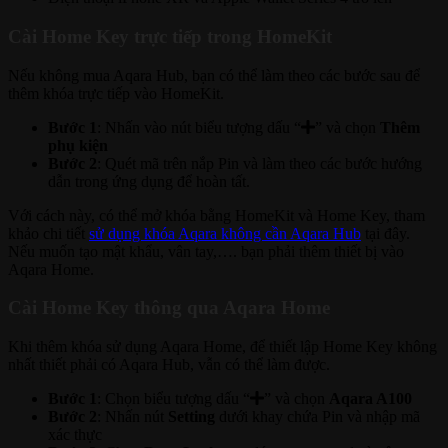
Cài Home Key trực tiếp trong HomeKit
Nếu không mua Aqara Hub, bạn có thể làm theo các bước sau để
thêm khóa trực tiếp vào HomeKit.
Bước 1
: Nhấn vào nút biểu tượng dấu “
” và chọn
Thêm
phụ kiện
Bước 2
: Quét mã trên nắp Pin và làm theo các bước hướng
dẫn trong ứng dụng để hoàn tất.
Với cách này, có thể mở khóa bằng HomeKit và Home Key, tham
khảo chi tiết
sử dụng khóa Aqara không cần Aqara Hub
tại đây.
Nếu muốn tạo mật khẩu, vân tay,…. bạn phải thêm thiết bị vào
Aqara Home.
Cài Home Key thông qua Aqara Home
Khi thêm khóa sử dụng Aqara Home, để thiết lập Home Key không
nhất thiết phải có Aqara Hub, vẫn có thể làm được.
Bước 1
: Chọn biểu tượng dấu “
” và chọn
Aqara A100
Bước 2
: Nhấn nút
Setting
dưới khay chứa Pin và nhập mã
xác thực