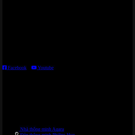
Zalo/Whatsapp:
0842 008 444
Cửa hàng HN:
15 ngõ 113 Hoàng Cầu, P. Đống Đa, TP. HN
Kho giao HCM
:
179 Nguyễn Cư Trinh, P. Cầu Ông Lãnh, TP. HCM
Thời gian làm việc:
T2 – T6: 8h30 – 12h00; 13h30 – 18h00
T7 – CN: 8h30 – 12h00; 13h30 – 16h00
Facebook
–
Youtube
DANH MỤC SẢN PHẨM
Nhà thông minh Aqara
Đèn thông minh Philips Hue