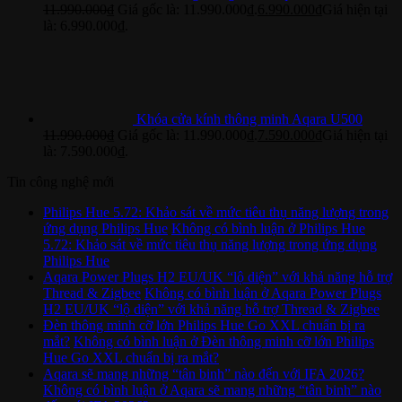
11.990.000
₫
Giá gốc là: 11.990.000₫.
6.990.000
₫
Giá hiện tại
là: 6.990.000₫.
Khóa cửa kính thông minh Aqara U500
11.990.000
₫
Giá gốc là: 11.990.000₫.
7.590.000
₫
Giá hiện tại
là: 7.590.000₫.
Tin công nghệ mới
Philips Hue 5.72: Khảo sát về mức tiêu thụ năng lượng trong
ứng dụng Philips Hue
Không có bình luận
ở Philips Hue
5.72: Khảo sát về mức tiêu thụ năng lượng trong ứng dụng
Philips Hue
Aqara Power Plugs H2 EU/UK “lộ diện” với khả năng hỗ trợ
Thread & Zigbee
Không có bình luận
ở Aqara Power Plugs
H2 EU/UK “lộ diện” với khả năng hỗ trợ Thread & Zigbee
Đèn thông minh cỡ lớn Philips Hue Go XXL chuẩn bị ra
mắt?
Không có bình luận
ở Đèn thông minh cỡ lớn Philips
Hue Go XXL chuẩn bị ra mắt?
Aqara sẽ mang những “tân binh” nào đến với IFA 2026?
Không có bình luận
ở Aqara sẽ mang những “tân binh” nào