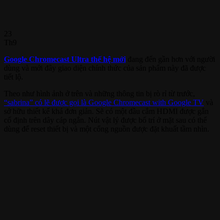
23
Th9
Google Chromecast Ultra thế hệ mới
đang đến gần hơn với người
dùng và mới đây giao diện chính thức của sản phẩm này đã được
tiết lộ.
Theo như hình ảnh ở trên và những thông tin bị rò rỉ từ trước,
“sabrina” có lẽ được gọi là Google Chromecast with Google TV
và
sở hữu thiết kế khá đơn giản. Sẽ có một đầu cắm HDMI được gắn
cố định trên dây cáp ngắn. Nút vật lý được bố trí ở mặt sau có thể
dùng để reset thiết bị và một cổng nguồn được đặt khuất tầm nhìn.