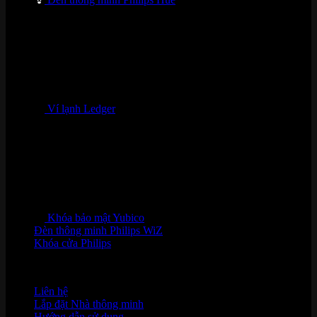
Ví lạnh Ledger
Khóa bảo mật Yubico
Đèn thông minh Philips WiZ
Khóa cửa Philips
HỖ TRỢ KHÁCH HÀNG
Liên hệ
Lắp đặt Nhà thông minh
Hướng dẫn sử dụng