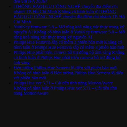
đến với IFA 2026?
[THÔNG BÁO] GU CÔNG NGHỆ chuyển địa điểm chi
nhánh TP. Hồ Chí Minh
Không có bình luận
ở [THÔNG
BÁO] GU CÔNG NGHỆ chuyển địa điểm chi nhánh TP. Hồ
Chí Minh
YubiKey firmware 5.8 – Mở rộng khả năng xác thực trong kỷ
nguyên AI
Không có bình luận
ở YubiKey firmware 5.8 – Mở
rộng khả năng xác thực trong kỷ nguyên AI
Philips Hue Festavia sắp có thêm 3 phiên bản mới
Không có
bình luận
ở Philips Hue Festavia sắp có thêm 3 phiên bản mới
Philips Hue phát triển camera hỗ trợ đồng bộ ánh sáng
Không
có bình luận
ở Philips Hue phát triển camera hỗ trợ đồng bộ
ánh sáng
Đèn tường Philips Hue Semeru lộ diện với phiên bản mới
Không có bình luận
ở Đèn tường Philips Hue Semeru lộ diện
với phiên bản mới
Philips Hue ver 5.71 – Cải tiến tính năng MotionAware
Không có bình luận
ở Philips Hue ver 5.71 – Cải tiến tính
năng MotionAware