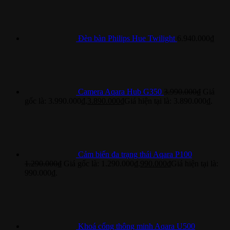
Đèn bàn Philips Hue Twilight
6.940.000
₫
Camera Aqara Hub G350
3.990.000
₫
Giá
gốc là: 3.990.000₫.
3.890.000
₫
Giá hiện tại là: 3.890.000₫.
Cảm biến đa trạng thái Aqara P100
1.290.000
₫
Giá gốc là: 1.290.000₫.
990.000
₫
Giá hiện tại là:
990.000₫.
Khoá cổng thông minh Aqara U500