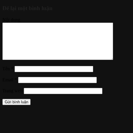
Để lại một bình luận
Nội dung
Tên
*
Email
*
Trang web