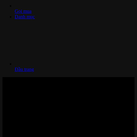
Gọi mua
Danh mục
Đầu trang
Nhà thông minh và Thiết bị công nghệ cao cấp