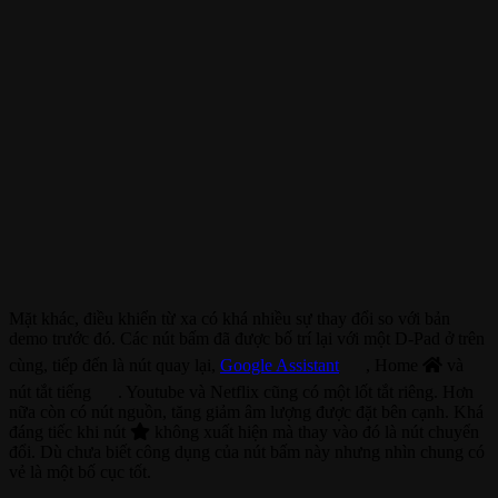
Mặt khác, điều khiển từ xa có khá nhiều sự thay đổi so với bản
demo trước đó. Các nút bấm đã được bố trí lại với một D-Pad ở trên
cùng, tiếp đến là nút quay lại,
Google Assistant
, Home
và
nút tắt tiếng
. Youtube và Netflix cũng có một lốt tắt riêng. Hơn
nữa còn có nút nguồn, tăng giảm âm lượng được đặt bên cạnh. Khá
đáng tiếc khi nút
không xuất hiện mà thay vào đó là nút chuyển
đổi. Dù chưa biết công dụng của nút bấm này nhưng nhìn chung có
vẻ là một bố cục tốt.