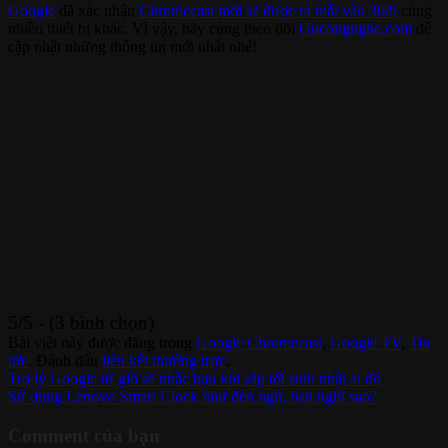
Google
đã xác nhận
Chromecast mới sẽ được ra mắt vào 30/9
cùng
nhiều thiết bị khác. Vì vậy, hãy cùng theo dõi
Gucongnghe.com
để
cập nhật những thông tin mới nhất nhé!
5/5 - (3 bình chọn)
Bài viết này được đăng trong
Google Chromecast
,
Google TV
,
Tin
tức
. Đánh dấu
liên kết thường trực
.
Trợ lý Google từ giờ sẽ nhắc bạn khi sắp tới sinh nhật ai đó
Sử dụng Lenovo Smart Clock như đèn ngủ, bạn nghĩ sao?
Comment của bạn