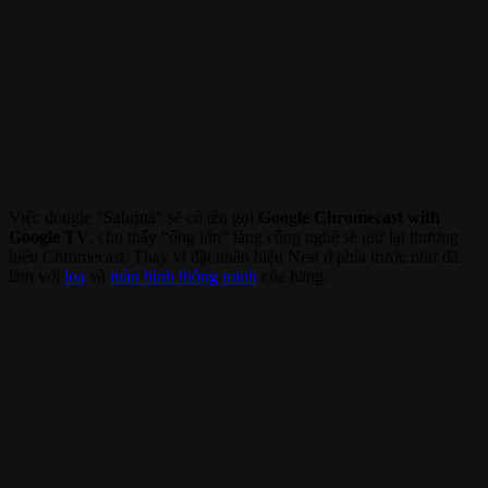
Việc dongle “Sabrina” sẽ có tên gọi
Google Chromecast with
Google TV
, cho thấy “ông lớn” làng công nghệ sẽ giữ lại thương
hiệu Chromecast. Thay vì đặt nhãn hiệu Nest ở phía trước như đã
làm với
loa
và
màn hình thông minh
của hãng.