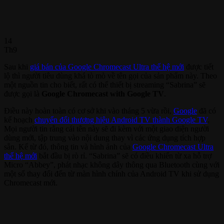
14
Th9
Sau khi
giá bán của Google Chromecast Ultra thế hệ mới
được tiết
lộ thì người tiêu dùng khá tò mò về tên gọi của sản phẩm này. Theo
một nguồn tin cho biết, rất có thể thiết bị streaming “Sabrina” sẽ
được gọi là
Google Chromecast with Google TV
.
Điều này hoàn toàn có cơ sở khi vào tháng 5 vừa rồi,
Google
đã có
kế hoạch
chuyển đổi thương hiệu Android TV thành Google TV
.
Mọi người tin rằng cái tên này sẽ đi kèm với một giao diện người
dùng mới, tập trung vào nội dung thay vì các ứng dụng tích hợp
sẵn. Kể từ đó, thông tin và hình ảnh của
Google Chromecast Ultra
thế hệ mới
bắt đầu bị rò rỉ. “Sabrina” sẽ có điều khiển từ xa hỗ trợ
Micro “Abbey”, phát nhạc không dây thông qua Bluetooth cùng với
một số thay đổi đến từ màn hình chính của Android TV khi sử dụng
Chromecast mới.