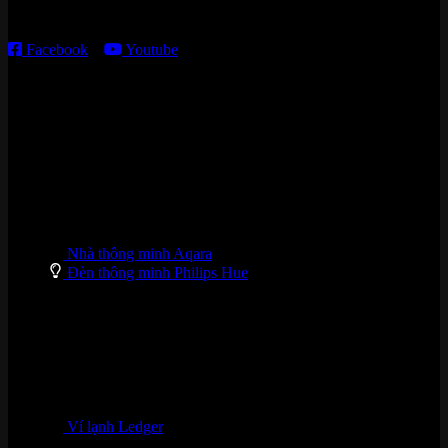
T7 – CN: 8h30 – 12h00; 13h30 – 16h00
Facebook
–
Youtube
DANH MỤC SẢN PHẨM
Nhà thông minh Aqara
Đèn thông minh Philips Hue
Ví lạnh Ledger