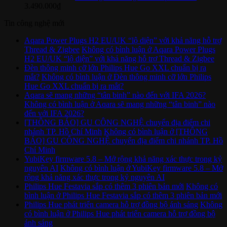
3.490.000
₫
Tin công nghệ mới
Aqara Power Plugs H2 EU/UK “lộ diện” với khả năng hỗ trợ
Thread & Zigbee
Không có bình luận
ở Aqara Power Plugs
H2 EU/UK “lộ diện” với khả năng hỗ trợ Thread & Zigbee
Đèn thông minh cỡ lớn Philips Hue Go XXL chuẩn bị ra
mắt?
Không có bình luận
ở Đèn thông minh cỡ lớn Philips
Hue Go XXL chuẩn bị ra mắt?
Aqara sẽ mang những “tân binh” nào đến với IFA 2026?
Không có bình luận
ở Aqara sẽ mang những “tân binh” nào
đến với IFA 2026?
[THÔNG BÁO] GU CÔNG NGHỆ chuyển địa điểm chi
nhánh TP. Hồ Chí Minh
Không có bình luận
ở [THÔNG
BÁO] GU CÔNG NGHỆ chuyển địa điểm chi nhánh TP. Hồ
Chí Minh
YubiKey firmware 5.8 – Mở rộng khả năng xác thực trong kỷ
nguyên AI
Không có bình luận
ở YubiKey firmware 5.8 – Mở
rộng khả năng xác thực trong kỷ nguyên AI
Philips Hue Festavia sắp có thêm 3 phiên bản mới
Không có
bình luận
ở Philips Hue Festavia sắp có thêm 3 phiên bản mới
Philips Hue phát triển camera hỗ trợ đồng bộ ánh sáng
Không
có bình luận
ở Philips Hue phát triển camera hỗ trợ đồng bộ
ánh sáng