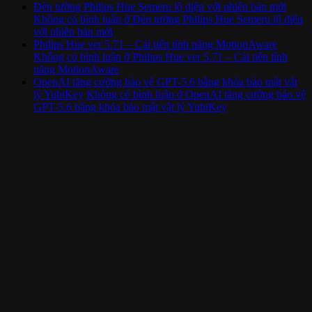
Đèn tường Philips Hue Semeru lộ diện với phiên bản mới
Không có bình luận
ở Đèn tường Philips Hue Semeru lộ diện
với phiên bản mới
Philips Hue ver 5.71 – Cải tiến tính năng MotionAware
Không có bình luận
ở Philips Hue ver 5.71 – Cải tiến tính
năng MotionAware
OpenAI tăng cường bảo vệ GPT-5.6 bằng khóa bảo mật vật
lý YubiKey
Không có bình luận
ở OpenAI tăng cường bảo vệ
GPT-5.6 bằng khóa bảo mật vật lý YubiKey