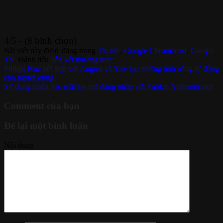
4/5 - (8 bình chọn)
Bài viết này được đăng trong
Tin tức
,
Google Chromecast
,
Google
TV
. Đánh dấu
liên kết thường trực
.
Philips Hue kết hợp với August và Yale tạo những tính năng tự động
cho người dùng
Sử dụng khóa bảo mật tạo mã đăng nhập với Yubico Authenticator
Comment của bạn
Để lại một bình luận
Nội dung