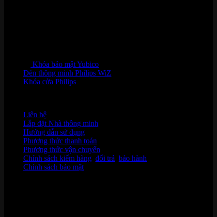
Khóa bảo mật Yubico
Đèn thông minh Philips WiZ
Khóa cửa Philips
HỖ TRỢ KHÁCH HÀNG
Liên hệ
Lắp đặt Nhà thông minh
Hướng dẫn sử dụng
Phương thức thanh toán
Phương thức vận chuyển
Chính sách kiểm hàng
,
đổi trả
,
bảo hành
Chính sách bảo mật