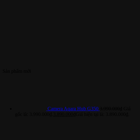
Sản phẩm mới
Camera Aqara Hub G350
3.990.000
₫
Giá
gốc là: 3.990.000₫.
3.890.000
₫
Giá hiện tại là: 3.890.000₫.