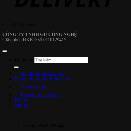
Cash On Delivery
CÔNG TY TNHH GU CÔNG NGHỆ
Giấy phép ĐKKD số 0110129415
Tìm kiếm:
Nhà thông minh Aqara
Đèn thông minh Philips Hue
Ví lạnh Ledger
Khóa bảo mật Yubico
Tin tức
Liên hệ
Chat Zalo: 0842 008 444