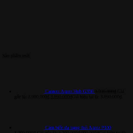
Sản phẩm mới
Camera Aqara Hub G350
3.990.000
₫
Giá
gốc là: 3.990.000₫.
3.890.000
₫
Giá hiện tại là: 3.890.000₫.
Cảm biến đa trạng thái Aqara P100
1.290.000
₫
Giá gốc là: 1.290.000₫.
990.000
₫
Giá hiện tại là: