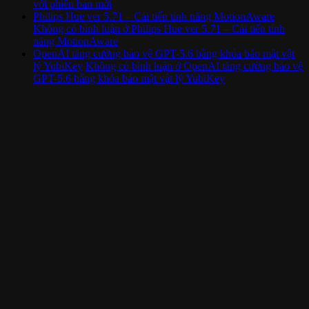
với phiên bản mới
Philips Hue ver 5.71 – Cải tiến tính năng MotionAware
Không có bình luận
ở Philips Hue ver 5.71 – Cải tiến tính
năng MotionAware
OpenAI tăng cường bảo vệ GPT-5.6 bằng khóa bảo mật vật
lý YubiKey
Không có bình luận
ở OpenAI tăng cường bảo vệ
GPT-5.6 bằng khóa bảo mật vật lý YubiKey