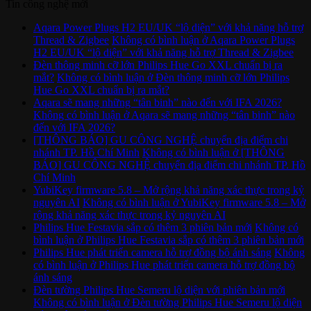
Tin công nghệ mới
Aqara Power Plugs H2 EU/UK “lộ diện” với khả năng hỗ trợ
Thread & Zigbee
Không có bình luận
ở Aqara Power Plugs
H2 EU/UK “lộ diện” với khả năng hỗ trợ Thread & Zigbee
Đèn thông minh cỡ lớn Philips Hue Go XXL chuẩn bị ra
mắt?
Không có bình luận
ở Đèn thông minh cỡ lớn Philips
Hue Go XXL chuẩn bị ra mắt?
Aqara sẽ mang những “tân binh” nào đến với IFA 2026?
Không có bình luận
ở Aqara sẽ mang những “tân binh” nào
đến với IFA 2026?
[THÔNG BÁO] GU CÔNG NGHỆ chuyển địa điểm chi
nhánh TP. Hồ Chí Minh
Không có bình luận
ở [THÔNG
BÁO] GU CÔNG NGHỆ chuyển địa điểm chi nhánh TP. Hồ
Chí Minh
YubiKey firmware 5.8 – Mở rộng khả năng xác thực trong kỷ
nguyên AI
Không có bình luận
ở YubiKey firmware 5.8 – Mở
rộng khả năng xác thực trong kỷ nguyên AI
Philips Hue Festavia sắp có thêm 3 phiên bản mới
Không có
bình luận
ở Philips Hue Festavia sắp có thêm 3 phiên bản mới
Philips Hue phát triển camera hỗ trợ đồng bộ ánh sáng
Không
có bình luận
ở Philips Hue phát triển camera hỗ trợ đồng bộ
ánh sáng
Đèn tường Philips Hue Semeru lộ diện với phiên bản mới
Không có bình luận
ở Đèn tường Philips Hue Semeru lộ diện