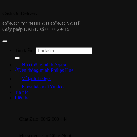
Cash On Delivery
CÔNG TY TNHH GU CÔNG NGHỆ
Giấy phép ĐKKD số 0110129415
Tìm kiếm:
Nhà thông minh Aqara
Đèn thông minh Philips Hue
Ví lạnh Ledger
Khóa bảo mật Yubico
Tin tức
Liên hệ
Chat Zalo: 0842 008 444
Messenger: Gu Công Nghệ