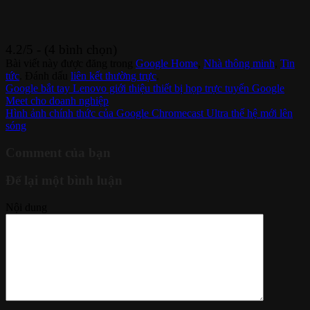
4.2/5 - (4 bình chọn)
Bài viết này được đăng trong
Google Home
,
Nhà thông minh
,
Tin
tức
. Đánh dấu
liên kết thường trực
.
Google bắt tay Lenovo giới thiệu thiết bị họp trực tuyến Google
Meet cho doanh nghiệp
Hình ảnh chính thức của Google Chromecast Ultra thế hệ mới lên
sóng
Comment của bạn
Để lại một bình luận
Nội dung