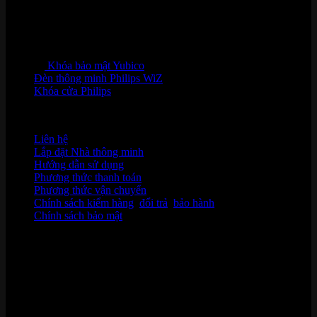
Khóa bảo mật Yubico
Đèn thông minh Philips WiZ
Khóa cửa Philips
HỖ TRỢ KHÁCH HÀNG
Liên hệ
Lắp đặt Nhà thông minh
Hướng dẫn sử dụng
Phương thức thanh toán
Phương thức vận chuyển
Chính sách kiểm hàng
,
đổi trả
,
bảo hành
Chính sách bảo mật