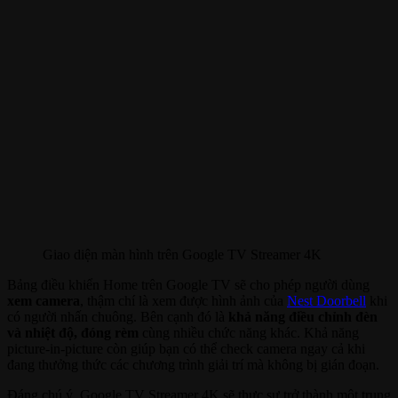
Giao diện màn hình trên Google TV Streamer 4K
Bảng điều khiển Home trên Google TV sẽ cho phép người dùng
xem camera
, thậm chí là xem được hình ảnh của
Nest Doorbell
khi
có người nhấn chuông. Bên cạnh đó là
khả năng điều chỉnh đèn
và nhiệt độ, đóng rèm
cùng nhiều chức năng khác. Khả năng
picture-in-picture còn giúp bạn có thể check camera ngay cả khi
đang thưởng thức các chương trình giải trí mà không bị gián đoạn.
Đáng chú ý, Google TV Streamer 4K sẽ thực sự trở thành một trung