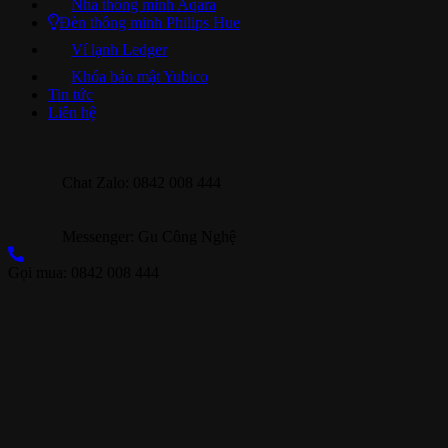
Nhà thông minh Aqara
Đèn thông minh Philips Hue
Ví lạnh Ledger
Khóa bảo mật Yubico
Tin tức
Liên hệ
Chat Zalo: 0842 008 444
Messenger: Gu Công Nghệ
Gọi mua: 0842 008 444