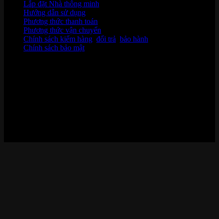
Lắp đặt Nhà thông minh
Hướng dẫn sử dụng
Phương thức thanh toán
Phương thức vận chuyển
Chính sách kiểm hàng
,
đổi trả
,
bảo hành
Chính sách bảo mật