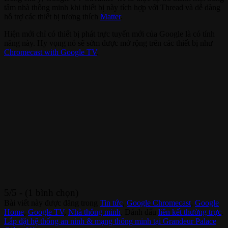
tâm nhà thông minh khi thiết bị này tích hợp với Thread và dễ dàng
hỗ trợ các thiết bị tương thích
Matter
.
Hiện mới chỉ có thiết bị phát trực tuyến mới của Google là có tính
năng này. Hy vọng nó sẽ sớm được mở rộng trên các thiết bị như
Chromecast with Google TV
.
5/5 - (1 bình chọn)
Bài viết này được đăng trong
Tin tức
,
Google Chromecast
,
Google
Home
,
Google TV
,
Nhà thông minh
. Đánh dấu
liên kết thường trực
.
Lắp đặt hệ thống an ninh & mạng thông minh tại Grandeur Palace