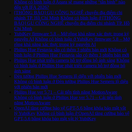
Không có bình luận
ở Aqara sẽ mang những “tân binh” nào
đến với IFA 2026?
[THÔNG BÁO] GU CÔNG NGHỆ chuyển địa điểm chi
nhánh TP. Hồ Chí Minh
Không có bình luận
ở [THÔNG
BÁO] GU CÔNG NGHỆ chuyển địa điểm chi nhánh TP. Hồ
Chí Minh
YubiKey firmware 5.8 – Mở rộng khả năng xác thực trong kỷ
nguyên AI
Không có bình luận
ở YubiKey firmware 5.8 – Mở
rộng khả năng xác thực trong kỷ nguyên AI
Philips Hue Festavia sắp có thêm 3 phiên bản mới
Không có
bình luận
ở Philips Hue Festavia sắp có thêm 3 phiên bản mới
Philips Hue phát triển camera hỗ trợ đồng bộ ánh sáng
Không
có bình luận
ở Philips Hue phát triển camera hỗ trợ đồng bộ
ánh sáng
Đèn tường Philips Hue Semeru lộ diện với phiên bản mới
Không có bình luận
ở Đèn tường Philips Hue Semeru lộ diện
với phiên bản mới
Philips Hue ver 5.71 – Cải tiến tính năng MotionAware
Không có bình luận
ở Philips Hue ver 5.71 – Cải tiến tính
năng MotionAware
OpenAI tăng cường bảo vệ GPT-5.6 bằng khóa bảo mật vật
lý YubiKey
Không có bình luận
ở OpenAI tăng cường bảo vệ
GPT-5.6 bằng khóa bảo mật vật lý YubiKey