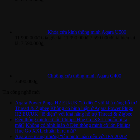
Khóa cửa kính thông minh Aqara U500
11.990.000
₫
Giá gốc là: 11.990.000₫.
7.590.000
₫
Giá hiện tại
là: 7.590.000₫.
Chuông cửa thông minh Aqara G400
3.490.000
₫
Tin công nghệ mới
Aqara Power Plugs H2 EU/UK “lộ diện” với khả năng hỗ trợ
Thread & Zigbee
Không có bình luận
ở Aqara Power Plugs
H2 EU/UK “lộ diện” với khả năng hỗ trợ Thread & Zigbee
Đèn thông minh cỡ lớn Philips Hue Go XXL chuẩn bị ra
mắt?
Không có bình luận
ở Đèn thông minh cỡ lớn Philips
Hue Go XXL chuẩn bị ra mắt?
Aqara sẽ mang những “tân binh” nào đến với IFA 2026?