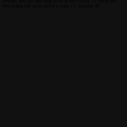
Settings. Bây giờ, tính năng đó sẽ có trên Google TV thông qua
thiết bị phát trực tuyến mới là Google TV Streamer 4K.