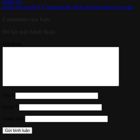
Giảng Võ
Đánh giá Google TV Streamer 4K: Bước đột phá mới của Google
Comment của bạn
Để lại một bình luận
Nội dung
Tên
*
Email
*
Trang web