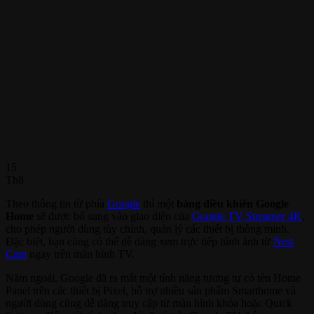
15
Th8
Theo thông tin từ phía
Google
thì một
bảng điều khiển Google
Home
sẽ được bổ sung vào giao diện của
Google TV Streamer 4K
,
cho phép người dùng tùy chỉnh, quản lý các thiết bị thông minh.
Đặc biệt, bạn cũng có thể dễ dàng xem trực tiếp hình ảnh từ
Nest
Cam
ngay trên màn hình TV.
Năm ngoái, Google đã ra mắt một tính năng tương tự có tên Home
Panel trên các thiết bị Pixel, hỗ trợ nhiều sản phẩm Smarthome và
người dùng cũng dễ dàng truy cập từ màn hình khóa hoặc Quick