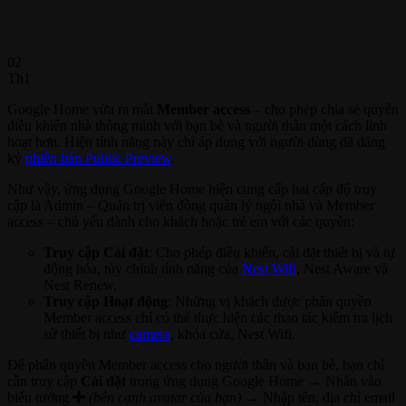
02
Th1
Google Home vừa ra mắt
Member access
– cho phép chia sẻ quyền
điều khiển nhà thông minh với bạn bè và người thân một cách linh
hoạt hơn. Hiện tính năng này chỉ áp dụng với người dùng đã đăng
ký
phiên bản Public Preview
.
Như vậy, ứng dụng Google Home hiện cung cấp hai cấp độ truy
cập là Admin – Quản trị viên đồng quản lý ngôi nhà và Member
access – chủ yếu dành cho khách hoặc trẻ em với các quyền:
T
ruy cập Cài đặt
: Cho phép điều khiển, cài đặt thiết bị và tự
động hóa, tùy chỉnh tính năng của
Nest Wifi
, Nest Aware và
Nest Renew.
Truy cập Hoạt động
: Những vị khách được phân quyền
Member access chỉ có thể thực hiện các thao tác kiểm tra lịch
sử thiết bị như
camera
, khóa cửa, Nest Wifi.
Để phân quyền Member access cho người thân và bạn bè, bạn chỉ
cần truy cập
Cài đặt
trong ứng dụng Google Home
→
Nhấn vào
biểu tưởng
(bên cạnh avatar của bạn)
→ Nhập tên, địa chỉ email