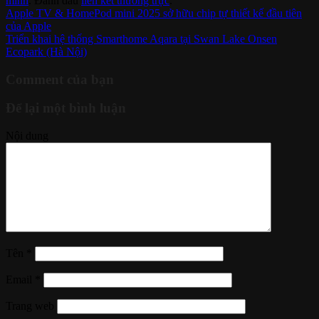
minh
. Đánh dấu
liên kết thường trực
.
Apple TV & HomePod mini 2025 sở hữu chip tự thiết kế đầu tiên
của Apple
Triển khai hệ thống Smarthome Aqara tại Swan Lake Onsen
Ecopark (Hà Nội)
Comment của bạn
Để lại một bình luận
Nội dung
Tên
*
Email
*
Trang web