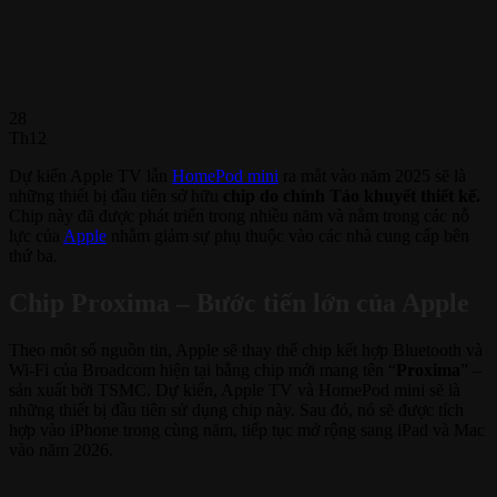
28
Th12
Dự kiến Apple TV lẫn
HomePod mini
ra mắt vào năm 2025 sẽ là
những thiết bị đầu tiên sở hữu
chip do chính Táo khuyết thiết kế.
Chip này đã được phát triển trong nhiều năm và nằm trong các nỗ
lực của
Apple
nhằm giảm sự phụ thuộc vào các nhà cung cấp bên
thứ ba.
Chip Proxima – Bước tiến lớn của Apple
Theo môt số nguồn tin, Apple sẽ thay thế chip kết hợp Bluetooth và
Wi-Fi của Broadcom hiện tại bằng chip mới mang tên “
Proxima
” –
sản xuất bởi TSMC. Dự kiến, Apple TV và HomePod mini sẽ là
những thiết bị đầu tiên sử dụng chip này. Sau đó, nó sẽ được tích
hợp vào iPhone trong cùng năm, tiếp tục mở rộng sang iPad và Mac
vào năm 2026.