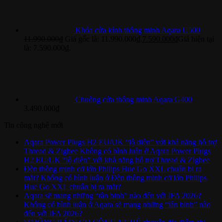
Khóa cửa kính thông minh Aqara U500
11.990.000
₫
Giá gốc là: 11.990.000₫.
7.590.000
₫
Giá hiện tại
là: 7.590.000₫.
Chuông cửa thông minh Aqara G400
3.490.000
₫
Tin công nghệ mới
Aqara Power Plugs H2 EU/UK “lộ diện” với khả năng hỗ trợ
Thread & Zigbee
Không có bình luận
ở Aqara Power Plugs
H2 EU/UK “lộ diện” với khả năng hỗ trợ Thread & Zigbee
Đèn thông minh cỡ lớn Philips Hue Go XXL chuẩn bị ra
mắt?
Không có bình luận
ở Đèn thông minh cỡ lớn Philips
Hue Go XXL chuẩn bị ra mắt?
Aqara sẽ mang những “tân binh” nào đến với IFA 2026?
Không có bình luận
ở Aqara sẽ mang những “tân binh” nào
đến với IFA 2026?