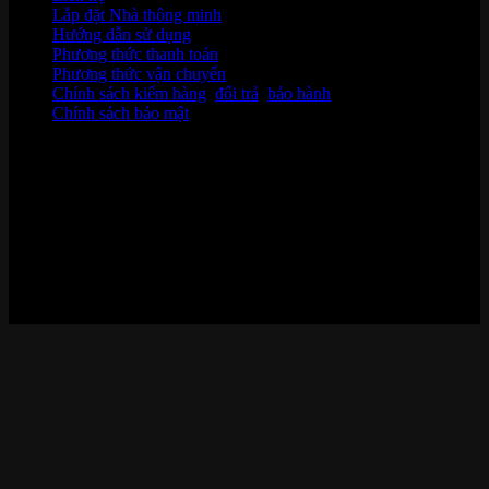
Lắp đặt Nhà thông minh
Hướng dẫn sử dụng
Phương thức thanh toán
Phương thức vận chuyển
Chính sách kiểm hàng
,
đổi trả
,
bảo hành
Chính sách bảo mật