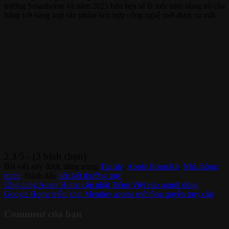
trường Smarthome và năm 2025 hứa hẹn sẽ là một năm bùng nổ của
hãng với hàng loạt sản phẩm tích hợp công nghệ mới được ra mắt.
2.3/5 - (3 bình chọn)
Bài viết này được đăng trong
Tin tức
,
Apple HomeKit
,
Nhà thông
minh
. Đánh dấu
liên kết thường trực
.
Ứng dụng Aqara Home cập nhật Tiếng Việt cho người dùng
Google Home triển khai Member access mở rộng quyền truy cập
Comment của bạn