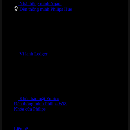
Nhà thông minh Aqara
Đèn thông minh Philips Hue
Ví lạnh Ledger
Khóa bảo mật Yubico
Đèn thông minh Philips WiZ
Khóa cửa Philips
HỖ TRỢ KHÁCH HÀNG
Liên hệ