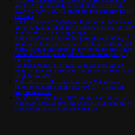
[THÔNG BÁO] GU CÔNG NGHỆ chuyển địa điểm chi
nhánh TP. Hồ Chí Minh
Không có bình luận
ở [THÔNG
BÁO] GU CÔNG NGHỆ chuyển địa điểm chi nhánh TP. Hồ
Chí Minh
YubiKey firmware 5.8 – Mở rộng khả năng xác thực trong kỷ
nguyên AI
Không có bình luận
ở YubiKey firmware 5.8 – Mở
rộng khả năng xác thực trong kỷ nguyên AI
Philips Hue Festavia sắp có thêm 3 phiên bản mới
Không có
bình luận
ở Philips Hue Festavia sắp có thêm 3 phiên bản mới
Philips Hue phát triển camera hỗ trợ đồng bộ ánh sáng
Không
có bình luận
ở Philips Hue phát triển camera hỗ trợ đồng bộ
ánh sáng
Đèn tường Philips Hue Semeru lộ diện với phiên bản mới
Không có bình luận
ở Đèn tường Philips Hue Semeru lộ diện
với phiên bản mới
Philips Hue ver 5.71 – Cải tiến tính năng MotionAware
Không có bình luận
ở Philips Hue ver 5.71 – Cải tiến tính
năng MotionAware
OpenAI tăng cường bảo vệ GPT-5.6 bằng khóa bảo mật vật
lý YubiKey
Không có bình luận
ở OpenAI tăng cường bảo vệ
GPT-5.6 bằng khóa bảo mật vật lý YubiKey