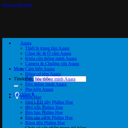
Bỏ qua nội dung
Aqara
Thiết bị trung tâm Aqara
Công tắc & Ổ cắm Aqara
Khóa cửa thông minh Aqara
Camera & Chuông cửa Aqara
Menu
Cảm biến Aqara
Động cơ rèm Aqara
Tìm kiếm:
Điều hòa thông minh Aqara
Đèn thông minh Aqara
Phụ kiện Aqara
Giỏ hàng
0
Philips Hue
Đèn LED dây Philips Hue
Đèn trần Philips Hue
Đèn bàn Philips Hue
Đèn sân vườn Philips Hue
Bóng đèn Philips Hue
Chưa có sản phẩm trong giỏ hàng.