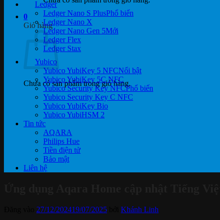
Ledger
Ledger Nano S Plus
0
Ledger Nano X
Giỏ hàng
Ledger Nano Gen 5
Ledger Flex
Ledger Stax
Yubico
Yubico YubiKey 5 NFC
Yubico YubiKey 5C NFC
Chưa có sản phẩm trong giỏ hàng.
Yubico Security Key NFC
Yubico Security Key C NFC
Yubico YubiKey Bio
Yubico YubiHSM 2
Tin tức
AQARA
Philips Hue
Tiền điện tử
Bảo mật
Liên hệ
Ứng dụng Aqara Home cập nhật Tiếng Việ
Đăng vào
27/12/2024
19/07/2025
bởi
Khánh Linh