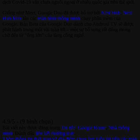
dịch Covid-19 vẫn chưa nguôi ngoai ở nhiều quốc gia trên thế giới.
Giống như Meet, Google Duo đã được hỗ trợ bởi
Nest Hub
,
Nest
Hub Max
lẫn các
màn hình thông minh
chạy phần mềm của
Google. Bản Beta của Google Duo dành cho Android TV sẽ được
phát hành trong một vài tuần tới – một sự bổ sung rất đáng mong
chờ đến từ “ông lớn” của làng công nghệ.
4.9/5 - (9 bình chọn)
Bài viết này được đăng trong
Tin tức
,
Google Home
,
Nhà thông
minh
. Đánh dấu
liên kết thường trực
.
Thêm thông tin thời gian và địa điểm chụp ảnh hiển thị trên các màn