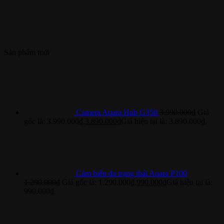
Sản phẩm mới
Camera Aqara Hub G350
3.990.000
₫
Giá
gốc là: 3.990.000₫.
3.890.000
₫
Giá hiện tại là: 3.890.000₫.
Cảm biến đa trạng thái Aqara P100
1.290.000
₫
Giá gốc là: 1.290.000₫.
990.000
₫
Giá hiện tại là:
990.000₫.