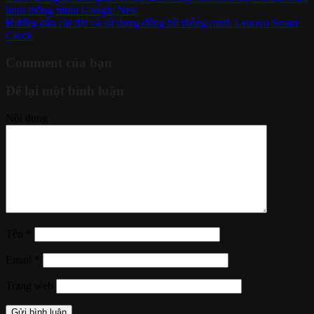
hình thông minh Google Nest
Hướng dẫn cài đặt và sử dụng đồng hồ thông minh Lenovo Smart
Clock
Comment của bạn
Để lại một bình luận
Nội dung
Tên
*
Email
*
Trang web