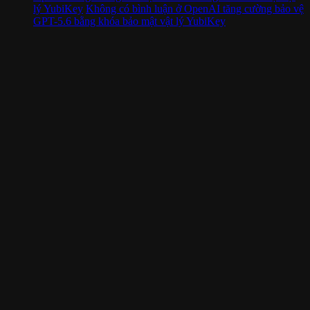
lý YubiKey
Không có bình luận
ở OpenAI tăng cường bảo vệ
GPT-5.6 bằng khóa bảo mật vật lý YubiKey