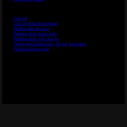
HỖ TRỢ KHÁCH HÀNG
Liên hệ
Lắp đặt Nhà thông minh
Hướng dẫn sử dụng
Phương thức thanh toán
Phương thức vận chuyển
Chính sách kiểm hàng
,
đổi trả
,
bảo hành
Chính sách bảo mật