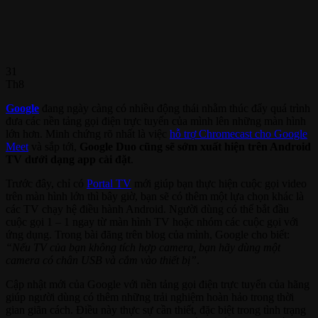
31
Th8
Google
đang ngày càng có nhiều động thái nhằm thúc đẩy quá trình
đưa các nền tảng gọi điện trực tuyến của mình lên những màn hình
lớn hơn. Minh chứng rõ nhất là việc
hỗ trợ Chromecast cho Google
Meet
và sắp tới,
Google Duo cũng sẽ sớm xuất hiện trên Android
TV dưới dạng app cài đặt
.
Trước đây, chỉ có
Portal TV
mới giúp bạn thực hiện cuộc gọi video
trên màn hình lớn thì bây giờ, bạn sẽ có thêm một lựa chọn khác là
các TV chạy hệ điều hành Android. Người dùng có thể bắt đầu
cuộc gọi 1 – 1 ngay từ màn hình TV hoặc nhóm các cuộc gọi với
ứng dụng. Trong bài đăng trên blog của mình, Google cho biết:
“Nếu TV của bạn không tích hợp camera, bạn hãy dùng một
camera có chân USB và cắm vào thiết bị”
.
Cập nhật mới của Google với nền tảng gọi điện trực tuyến của hãng
giúp người dùng có thêm những trải nghiệm hoàn hảo trong thời
gian giãn cách. Điều này thực sự cần thiết, đặc biệt trong tình trạng