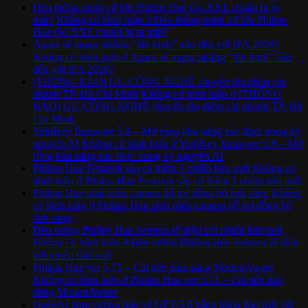
Đèn thông minh cỡ lớn Philips Hue Go XXL chuẩn bị ra
mắt?
Không có bình luận
ở Đèn thông minh cỡ lớn Philips
Hue Go XXL chuẩn bị ra mắt?
Aqara sẽ mang những “tân binh” nào đến với IFA 2026?
Không có bình luận
ở Aqara sẽ mang những “tân binh” nào
đến với IFA 2026?
[THÔNG BÁO] GU CÔNG NGHỆ chuyển địa điểm chi
nhánh TP. Hồ Chí Minh
Không có bình luận
ở [THÔNG
BÁO] GU CÔNG NGHỆ chuyển địa điểm chi nhánh TP. Hồ
Chí Minh
YubiKey firmware 5.8 – Mở rộng khả năng xác thực trong kỷ
nguyên AI
Không có bình luận
ở YubiKey firmware 5.8 – Mở
rộng khả năng xác thực trong kỷ nguyên AI
Philips Hue Festavia sắp có thêm 3 phiên bản mới
Không có
bình luận
ở Philips Hue Festavia sắp có thêm 3 phiên bản mới
Philips Hue phát triển camera hỗ trợ đồng bộ ánh sáng
Không
có bình luận
ở Philips Hue phát triển camera hỗ trợ đồng bộ
ánh sáng
Đèn tường Philips Hue Semeru lộ diện với phiên bản mới
Không có bình luận
ở Đèn tường Philips Hue Semeru lộ diện
với phiên bản mới
Philips Hue ver 5.71 – Cải tiến tính năng MotionAware
Không có bình luận
ở Philips Hue ver 5.71 – Cải tiến tính
năng MotionAware
OpenAI tăng cường bảo vệ GPT-5.6 bằng khóa bảo mật vật