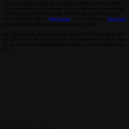
Nest sẽ là nền tảng trong việc cung cấp nhà thông minh của ADT.
Công nghệ của họ có ít cảnh báo sai hơn, phát hiện sự kiện tốt hơn,
có những thông báo hữu ích hơn. Đặc biệt, các khách hàng của
ADT có thể truy cập vào
Nest Aware
– dịch vụ dành cho
Nest Cam
,
cho phép lưu trữ video trên đám mây tối đa 30 ngày.
Dự kiến trong năm nay, người dùng sẽ được thấy các kỹ thuật viên
của ADT bán và lắp đặt các thiết bị nhà thông minh của Nest. Trong
đó, các cá nhân và doanh nghiệp nhỏ sẽ được coi là thị trường mục
tiêu.
4.5/5 - (10 bình chọn)