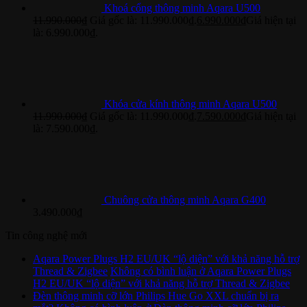
Khoá cổng thông minh Aqara U500
11.990.000
₫
Giá gốc là: 11.990.000₫.
6.990.000
₫
Giá hiện tại
là: 6.990.000₫.
Khóa cửa kính thông minh Aqara U500
11.990.000
₫
Giá gốc là: 11.990.000₫.
7.590.000
₫
Giá hiện tại
là: 7.590.000₫.
Chuông cửa thông minh Aqara G400
3.490.000
₫
Tin công nghệ mới
Aqara Power Plugs H2 EU/UK “lộ diện” với khả năng hỗ trợ
Thread & Zigbee
Không có bình luận
ở Aqara Power Plugs
H2 EU/UK “lộ diện” với khả năng hỗ trợ Thread & Zigbee
Đèn thông minh cỡ lớn Philips Hue Go XXL chuẩn bị ra