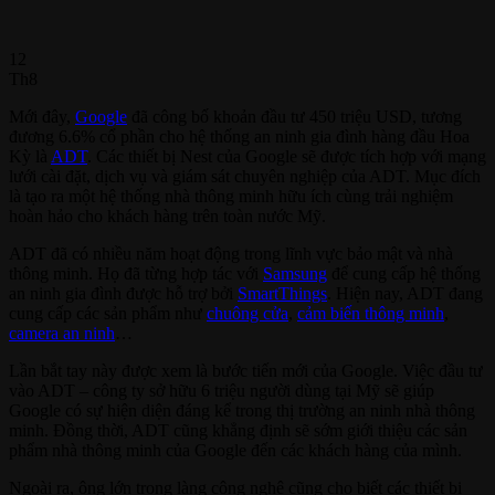
12
Th8
Mới đây,
Google
đã công bố khoản đầu tư 450 triệu USD, tương
đương 6.6% cổ phần cho hệ thống an ninh gia đình hàng đầu Hoa
Kỳ là
ADT
. Các thiết bị Nest của Google sẽ được tích hợp với mạng
lưới cài đặt, dịch vụ và giám sát chuyên nghiệp của ADT. Mục đích
là tạo ra một hệ thống nhà thông minh hữu ích cùng trải nghiệm
hoàn hảo cho khách hàng trên toàn nước Mỹ.
ADT đã có nhiều năm hoạt động trong lĩnh vực bảo mật và nhà
thông minh. Họ đã từng hợp tác với
Samsung
để cung cấp hệ thống
an ninh gia đình được hỗ trợ bởi
SmartThings
. Hiện nay, ADT đang
cung cấp các sản phẩm như
chuông cửa
,
cảm biến thông minh
,
camera an ninh
…
Lần bắt tay này được xem là bước tiến mới của Google. Việc đầu tư
vào ADT – công ty sở hữu 6 triệu người dùng tại Mỹ sẽ giúp
Google có sự hiện diện đáng kể trong thị trường an ninh nhà thông
minh. Đồng thời, ADT cũng khẳng định sẽ sớm giới thiệu các sản
phẩm nhà thông minh của Google đến các khách hàng của mình.
Ngoài ra, ông lớn trong làng công nghệ cũng cho biết các thiết bị