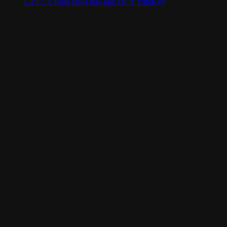
GPT-5.6 bằng khóa bảo mật vật lý YubiKey