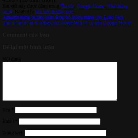
Bài viết này được đăng trong
Tin tức
,
Google Home
,
Nhà thông
minh
. Đánh dấu
liên kết thường trực
.
Amazon trang bị phụ kiện đồng hồ thông minh cho Echo Flex
Tính năng quản lý nâng cao Google Wifi sẽ có trên Google Home
Comment của bạn
Để lại một bình luận
Nội dung
Tên
*
Email
*
Trang web