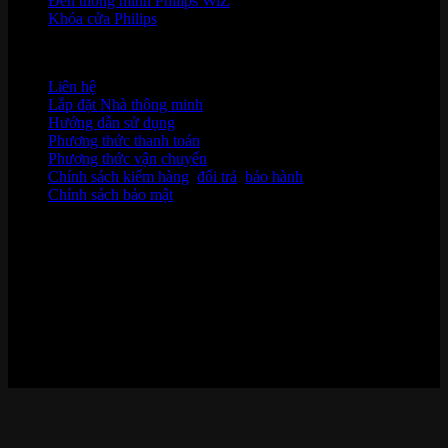
Đèn thông minh Philips WiZ
Khóa cửa Philips
HỖ TRỢ KHÁCH HÀNG
Liên hệ
Lắp đặt Nhà thông minh
Hướng dẫn sử dụng
Phương thức thanh toán
Phương thức vận chuyển
Chính sách kiểm hàng
,
đổi trả
,
bảo hành
Chính sách bảo mật