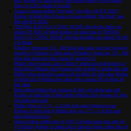
mắt?
Không có bình luận
ở Đèn thông minh cỡ lớn Philips
Hue Go XXL chuẩn bị ra mắt?
Aqara sẽ mang những “tân binh” nào đến với IFA 2026?
Không có bình luận
ở Aqara sẽ mang những “tân binh” nào
đến với IFA 2026?
[THÔNG BÁO] GU CÔNG NGHỆ chuyển địa điểm chi
nhánh TP. Hồ Chí Minh
Không có bình luận
ở [THÔNG
BÁO] GU CÔNG NGHỆ chuyển địa điểm chi nhánh TP. Hồ
Chí Minh
YubiKey firmware 5.8 – Mở rộng khả năng xác thực trong kỷ
nguyên AI
Không có bình luận
ở YubiKey firmware 5.8 – Mở
rộng khả năng xác thực trong kỷ nguyên AI
Philips Hue Festavia sắp có thêm 3 phiên bản mới
Không có
bình luận
ở Philips Hue Festavia sắp có thêm 3 phiên bản mới
Philips Hue phát triển camera hỗ trợ đồng bộ ánh sáng
Không
có bình luận
ở Philips Hue phát triển camera hỗ trợ đồng bộ
ánh sáng
Đèn tường Philips Hue Semeru lộ diện với phiên bản mới
Không có bình luận
ở Đèn tường Philips Hue Semeru lộ diện
với phiên bản mới
Philips Hue ver 5.71 – Cải tiến tính năng MotionAware
Không có bình luận
ở Philips Hue ver 5.71 – Cải tiến tính
năng MotionAware
OpenAI tăng cường bảo vệ GPT-5.6 bằng khóa bảo mật vật
lý YubiKey
Không có bình luận
ở OpenAI tăng cường bảo vệ