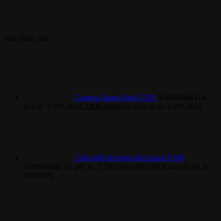
Sản phẩm mới
Camera Aqara Hub G350
3.990.000
₫
Giá
gốc là: 3.990.000₫.
3.890.000
₫
Giá hiện tại là: 3.890.000₫.
Cảm biến đa trạng thái Aqara P100
1.290.000
₫
Giá gốc là: 1.290.000₫.
990.000
₫
Giá hiện tại là:
990.000₫.