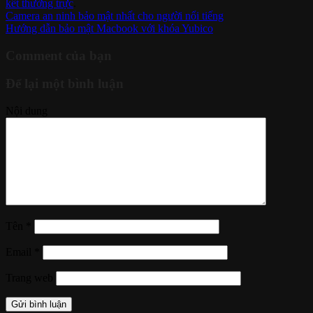
kết thường trực
.
Camera an ninh bảo mật nhất cho người nổi tiếng
Hướng dẫn bảo mật Macbook với khóa Yubico
Comment của bạn
Để lại một bình luận
Nội dung
Tên
*
Email
*
Trang web