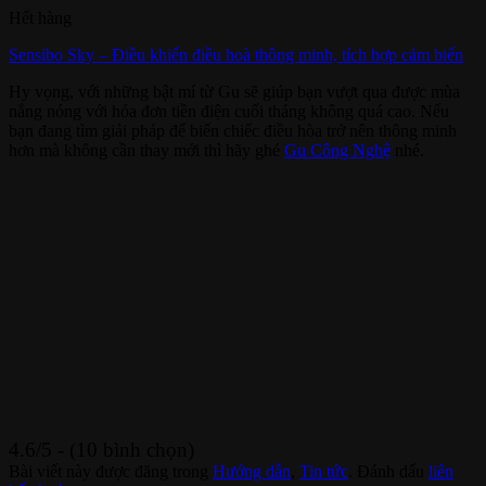
Hết hàng
Sensibo Sky – Điều khiển điều hoà thông minh, tích hợp cảm biến
Hy vọng, với những bật mí từ Gu sẽ giúp bạn vượt qua được mùa
nắng nóng với hóa đơn tiền điện cuối tháng không quá cao. Nếu
bạn đang tìm giải pháp để biến chiếc điều hòa trở nên thông minh
hơn mà không cần thay mới thì hãy ghé
Gu Công Nghệ
nhé.
4.6/5 - (10 bình chọn)
Bài viết này được đăng trong
Hướng dẫn
,
Tin tức
. Đánh dấu
liên