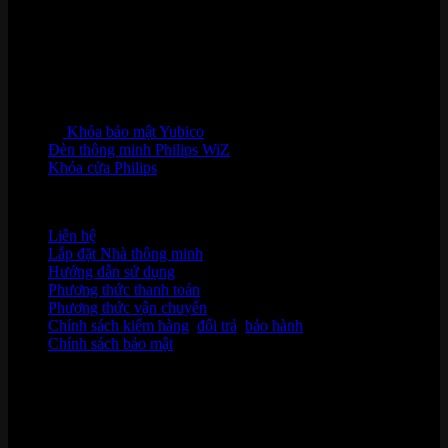
Khóa bảo mật Yubico
Đèn thông minh Philips WiZ
Khóa cửa Philips
HỖ TRỢ KHÁCH HÀNG
Liên hệ
Lắp đặt Nhà thông minh
Hướng dẫn sử dụng
Phương thức thanh toán
Phương thức vận chuyển
Chính sách kiểm hàng
,
đổi trả
,
bảo hành
Chính sách bảo mật