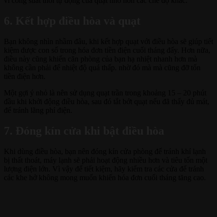
vì công suất thổi tự động của quạt nhỏ hơn các chế độ khác.
6. Kết hợp điều hòa và quạt
Bạn không nhìn nhầm đâu, khi kết hợp quạt với điều hòa sẽ giúp tiết
kiệm được con số trong hóa đơn tiền điện cuối tháng đấy. Hơn nữa,
điều này cũng khiến căn phòng của bạn hạ nhiệt nhanh hơn mà
không cần phải để nhiệt độ quá thấp. nhờ đó mà mà cũng đỡ tốn
tiền điện hơn.
Một gợi ý nhỏ là nên sử dụng quạt trần trong khoảng 15 – 20 phút
đầu khi khởi động điều hòa, sau đó tắt bớt quạt nếu đã thấy đủ mát,
để tránh lãng phí điện.
7. Đóng kín cửa khi bật điều hòa
Khi dùng điều hòa, bạn nên đóng kín cửa phòng để tránh khí lạnh
bị thất thoát, máy lạnh sẽ phải hoạt động nhiều hơn và tiêu tốn một
lượng điện lớn. Vì vậy để tiết kiệm, hãy kiểm tra các cửa để tránh
các khe hở không mong muốn khiến hóa đơn cuối tháng tăng cao.