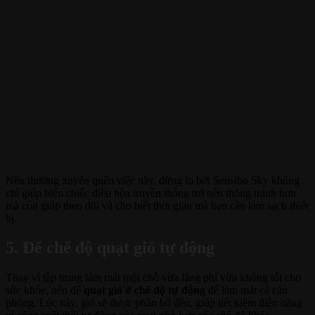
Nếu thường xuyên quên việc này, đừng lo bởi Sensibo Sky không
chỉ giúp biến chiếc điều hòa truyền thống trở nên thông minh hơn
mà còn giúp theo dõi và cho biết thời gian mà bạn cần làm sạch thiết
bị.
5. Để chế độ quạt gió tự động
Thay vì tập trung làm mát một chỗ vừa lãng phí vừa không tốt cho
sức khỏe, nên để
quạt gió ở chế độ tự động
để làm mát cả căn
phòng. Lúc này, gió sẽ được phân bố đều, giúp tiết kiệm điện năng