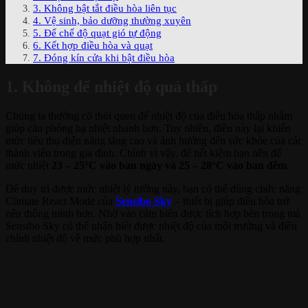
3. Không bật tắt điều hòa liên tục
4. Vệ sinh, bảo dưỡng thường xuyên
5. Để chế độ quạt gió tự động
6. Kết hợp điều hòa và quạt
7. Đóng kín cửa khi bật điều hòa
1. Không để nhiệt độ quá thấp
Chúng ta thường có thói quen để nhiệt độ của điều hòa thấp nhằm
giúp căn phòng hạ nhiệt nhanh hơn. Tuy nhiên, điều này lại khiến
mức tiêu thụ điện năng tăng cao và ảnh hưởng đến sức khỏe của các
thành viên trong gia đình. Chính vì vậy, để tiết kiệm bạn nên để
mức nhiệt
23 – 25°C vào ban ngày và 25 – 28°C vào ban đêm
.
Để duy trì được mức nhiệt lý tưởng này, bạn có thể dùng chức năng
Climate React Mode của
Sensibo Sky
– thiết bị giúp điều hòa trở
nên thông minh hơn. Nhờ vào cảm biến được tích hợp bên trong mà
Sensibo Sky có thể nhận biết được nhiệt độ của môi trường và điều
chính nhiệt độ về mức phù hợp nhất.