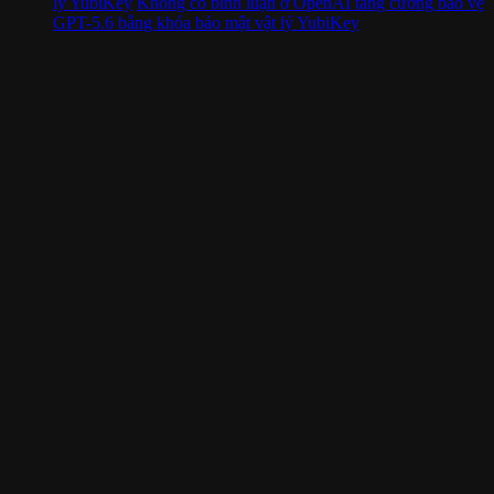
lý YubiKey
Không có bình luận
ở OpenAI tăng cường bảo vệ
GPT-5.6 bằng khóa bảo mật vật lý YubiKey