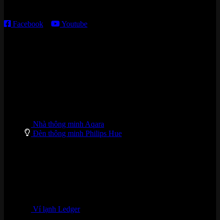
T7 – CN: 8h30 – 12h00; 13h30 – 16h00
Facebook
–
Youtube
DANH MỤC SẢN PHẨM
Nhà thông minh Aqara
Đèn thông minh Philips Hue
Ví lạnh Ledger