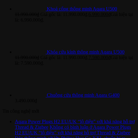
Khoá cổng thông minh Aqara U500
11.990.000
₫
Giá gốc là: 11.990.000₫.
6.990.000
₫
Giá hiện tại
là: 6.990.000₫.
Khóa cửa kính thông minh Aqara U500
11.990.000
₫
Giá gốc là: 11.990.000₫.
7.590.000
₫
Giá hiện tại
là: 7.590.000₫.
Chuông cửa thông minh Aqara G400
3.490.000
₫
Tin công nghệ mới
Aqara Power Plugs H2 EU/UK “lộ diện” với khả năng hỗ trợ
Thread & Zigbee
Không có bình luận
ở Aqara Power Plugs
H2 EU/UK “lộ diện” với khả năng hỗ trợ Thread & Zigbee