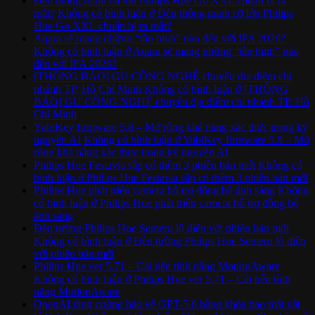
Đèn thông minh cỡ lớn Philips Hue Go XXL chuẩn bị ra
mắt?
Không có bình luận
ở Đèn thông minh cỡ lớn Philips
Hue Go XXL chuẩn bị ra mắt?
Aqara sẽ mang những “tân binh” nào đến với IFA 2026?
Không có bình luận
ở Aqara sẽ mang những “tân binh” nào
đến với IFA 2026?
[THÔNG BÁO] GU CÔNG NGHỆ chuyển địa điểm chi
nhánh TP. Hồ Chí Minh
Không có bình luận
ở [THÔNG
BÁO] GU CÔNG NGHỆ chuyển địa điểm chi nhánh TP. Hồ
Chí Minh
YubiKey firmware 5.8 – Mở rộng khả năng xác thực trong kỷ
nguyên AI
Không có bình luận
ở YubiKey firmware 5.8 – Mở
rộng khả năng xác thực trong kỷ nguyên AI
Philips Hue Festavia sắp có thêm 3 phiên bản mới
Không có
bình luận
ở Philips Hue Festavia sắp có thêm 3 phiên bản mới
Philips Hue phát triển camera hỗ trợ đồng bộ ánh sáng
Không
có bình luận
ở Philips Hue phát triển camera hỗ trợ đồng bộ
ánh sáng
Đèn tường Philips Hue Semeru lộ diện với phiên bản mới
Không có bình luận
ở Đèn tường Philips Hue Semeru lộ diện
với phiên bản mới
Philips Hue ver 5.71 – Cải tiến tính năng MotionAware
Không có bình luận
ở Philips Hue ver 5.71 – Cải tiến tính
năng MotionAware
OpenAI tăng cường bảo vệ GPT-5.6 bằng khóa bảo mật vật