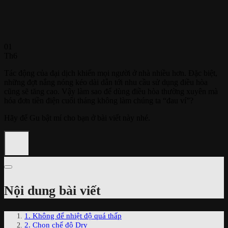
01
Th6
Tác động của đại dịch khiến mọi người ở nhà nhiều hơn. Đặc biệt,
những đợt nắng nóng kéo dài dẫn tới nhu cầu sử dụng điều hòa
cũng sẽ tăng cao. Vậy làm sao để dùng điều hòa thường xuyên mà
hóa đơn tiền điện cuối tháng không làm chúng ta “đau ví”?
Hãy để Gu bật mí cho bạn ở bài viết này nhé.
Nội dung bài viết
1. Không để nhiệt độ quá thấp
2. Chọn chế độ Dry