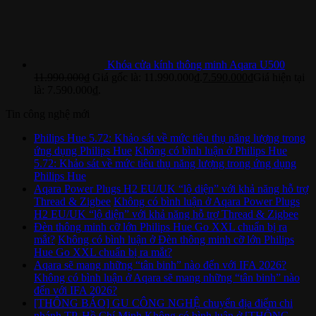
Khóa cửa kính thông minh Aqara U500
11.990.000
₫
Giá gốc là: 11.990.000₫.
7.590.000
₫
Giá hiện tại
là: 7.590.000₫.
Tin công nghệ mới
Philips Hue 5.72: Khảo sát về mức tiêu thụ năng lượng trong
ứng dụng Philips Hue
Không có bình luận
ở Philips Hue
5.72: Khảo sát về mức tiêu thụ năng lượng trong ứng dụng
Philips Hue
Aqara Power Plugs H2 EU/UK “lộ diện” với khả năng hỗ trợ
Thread & Zigbee
Không có bình luận
ở Aqara Power Plugs
H2 EU/UK “lộ diện” với khả năng hỗ trợ Thread & Zigbee
Đèn thông minh cỡ lớn Philips Hue Go XXL chuẩn bị ra
mắt?
Không có bình luận
ở Đèn thông minh cỡ lớn Philips
Hue Go XXL chuẩn bị ra mắt?
Aqara sẽ mang những “tân binh” nào đến với IFA 2026?
Không có bình luận
ở Aqara sẽ mang những “tân binh” nào
đến với IFA 2026?
[THÔNG BÁO] GU CÔNG NGHỆ chuyển địa điểm chi
nhánh TP. Hồ Chí Minh
Không có bình luận
ở [THÔNG