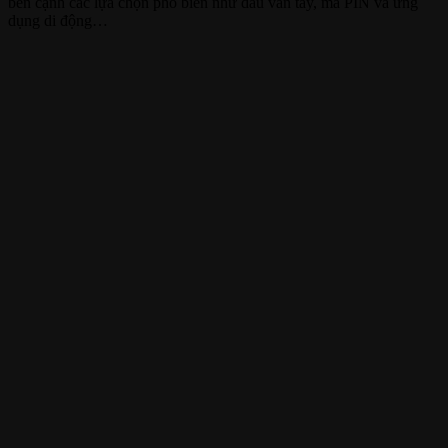
bên cạnh các lựa chọn phổ biến như dấu vân tay, mã PIN và ứng
dụng di động…