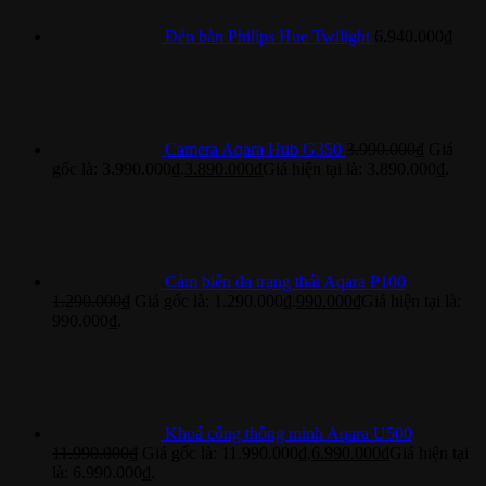
Đèn bàn Philips Hue Twilight
6.940.000
₫
Camera Aqara Hub G350
3.990.000
₫
Giá
gốc là: 3.990.000₫.
3.890.000
₫
Giá hiện tại là: 3.890.000₫.
Cảm biến đa trạng thái Aqara P100
1.290.000
₫
Giá gốc là: 1.290.000₫.
990.000
₫
Giá hiện tại là:
990.000₫.
Khoá cổng thông minh Aqara U500
11.990.000
₫
Giá gốc là: 11.990.000₫.
6.990.000
₫
Giá hiện tại
là: 6.990.000₫.