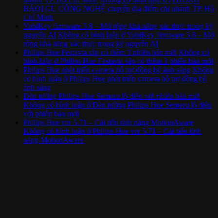
BÁO] GU CÔNG NGHỆ chuyển địa điểm chi nhánh TP. Hồ
Chí Minh
YubiKey firmware 5.8 – Mở rộng khả năng xác thực trong kỷ
nguyên AI
Không có bình luận
ở YubiKey firmware 5.8 – Mở
rộng khả năng xác thực trong kỷ nguyên AI
Philips Hue Festavia sắp có thêm 3 phiên bản mới
Không có
bình luận
ở Philips Hue Festavia sắp có thêm 3 phiên bản mới
Philips Hue phát triển camera hỗ trợ đồng bộ ánh sáng
Không
có bình luận
ở Philips Hue phát triển camera hỗ trợ đồng bộ
ánh sáng
Đèn tường Philips Hue Semeru lộ diện với phiên bản mới
Không có bình luận
ở Đèn tường Philips Hue Semeru lộ diện
với phiên bản mới
Philips Hue ver 5.71 – Cải tiến tính năng MotionAware
Không có bình luận
ở Philips Hue ver 5.71 – Cải tiến tính
năng MotionAware