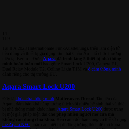
14
Th9
Tại IFA 2023 (Internationale FunkAusstellung), triển lãm điện tử
tiêu dùng và thiết bị gia dụng lớn nhất Châu Âu – tổ chức thường
niên tại Berlin – Đức,
Aqara
đã trình làng 5 thiết bị nhà thông
minh hoàn toàn mới
bao gồm: Smart Lock U200, Camera E1,
Dual Relay Module T2, Ceiling Light T1M và
ổ cắm thông minh
dành riêng cho thị trường EU.
Aqara Smart Lock U200
Đây là
khóa cửa thông minh
Matter-over-Thread
đầu tiên của
Aqara, đảm bảo khả năng tương thích với nhiều hệ sinh thái và thiết
bị nhà thông minh khác nhau.
Aqara Smart Lock U200
được trang
bị một giải pháp hiện đại
cho phép nhiều người mở cửa mà
không cần dùng chìa khóa
. Bên cạnh đó, bạn cũng có thể sử dụng
thẻ Aqara NFC
hoặc các thiết bị di động tương thích để mở khóa