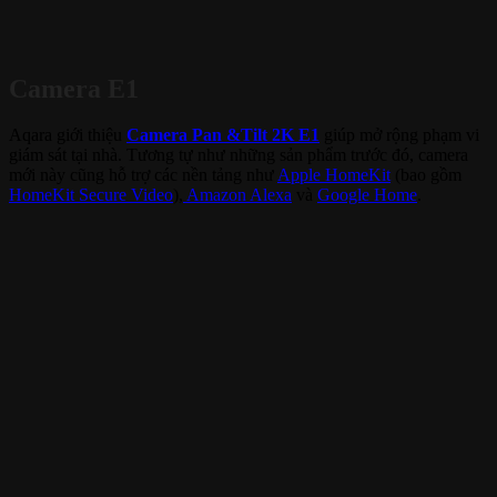
Camera E1
Aqara giới thiệu
Camera Pan &Tilt 2K E1
giúp mở rộng phạm vi
giám sát tại nhà. Tương tự như những sản phẩm trước đó, camera
mới này cũng hỗ trợ các nền tảng như
Apple HomeKit
(bao gồm
HomeKit Secure Video
),
Amazon Alexa
và
Google Home
.