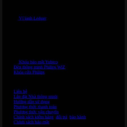
Ví lạnh Ledger
Khóa bảo mật Yubico
Đèn thông minh Philips WiZ
Khóa cửa Philips
HỖ TRỢ KHÁCH HÀNG
Liên hệ
Lắp đặt Nhà thông minh
Hướng dẫn sử dụng
Phương thức thanh toán
Phương thức vận chuyển
Chính sách kiểm hàng
,
đổi trả
,
bảo hành
Chính sách bảo mật