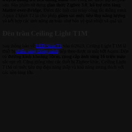
sau. Sản phẩm sử dụng
giao thức Zigbee 3.0
,
hỗ trợ nền tảng
Matter-over-Bridge
. Điểm đặc biệt của relay công tắc thông minh
Aqara 2 kênh T2 là cho phép
giám sát mức tiêu thụ năng lượng
và kết hợp các tính năng an toàn như bảo vệ quá nhiệt và quá tải.
Đèn trần Ceiling Light T1M
Sau thông báo về
LED Strip T1
vào 8/2023, Ceiling Light T1M là
thiết bị
chiếu sáng thông minh
tiếp theo được ra mắt bởi Aqara. Đèn
có
đường kính khoảng 50cm, cung cấp ánh sáng 16 triệu màu
sắc rực rỡ. Cũng giống như các thiết bị Zigbee khác, Ceiling Light
T1M có mức tiêu thụ điện năng thấp và khả năng tương thích với
các nền tảng lớn.