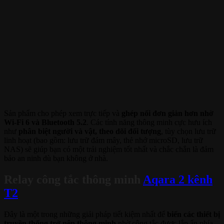
Sản phẩm cho phép xem trực tiếp và
ghép nối đơn giản hơn nhờ
Wi-Fi 6 và Bluetooth 5.2
. Các tính năng thông minh cực hưu ích
như
phân biệt người và vật, theo dõi đối tượng
, tùy chọn lưu trữ
linh hoạt (bao gồm: lưu trữ đám mây, thẻ nhớ microSD, lưu trữ
NAS) sẽ giúp bạn có một trải nghiệm tốt nhất và chắc chắn là đảm
bảo an ninh dù bạn không ở nhà.
Relay công tắc thông minh
Aqara 2 kênh
T2
Đây là một trong những giải pháp tiết kiệm nhất để
biến các thiết bị
truyền thống trở nên thông minh
nhờ công tắc được lắp ẩn phía