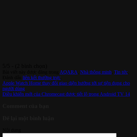
5/5 - (2 bình chọn)
Bài viết này được đăng trong
AQARA
,
Nhà thông minh
,
Tin tức
.
Đánh dấu
liên kết thường trực
.
Apple Watch Home thay đổi giao diện hướng tới sự tiện dụng cho
người dùng
Điều khiển mới của Chromecast được tiết lộ trong Android TV 14
Comment của bạn
Để lại một bình luận
Nội dung