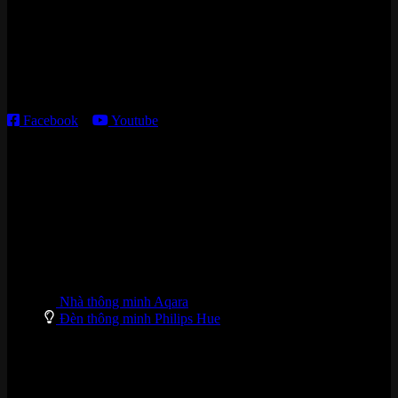
Kho giao HCM
:
179 Nguyễn Cư Trinh, P. Cầu Ông Lãnh, TP. HCM
Thời gian làm việc:
T2 – T6: 8h30 – 12h00; 13h30 – 18h00
T7 – CN: 8h30 – 12h00; 13h30 – 16h00
Facebook
–
Youtube
DANH MỤC SẢN PHẨM
Nhà thông minh Aqara
Đèn thông minh Philips Hue