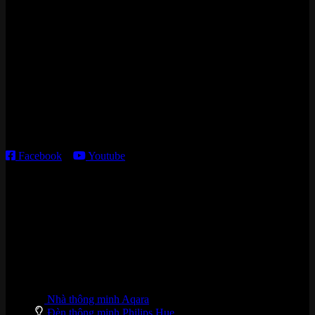
Zalo/Whatsapp:
0842 008 444
Cửa hàng HN:
15 ngõ 113 Hoàng Cầu, P. Đống Đa, TP. HN
Kho giao HCM
:
179 Nguyễn Cư Trinh, P. Cầu Ông Lãnh, TP. HCM
Thời gian làm việc:
T2 – T6: 8h30 – 12h00; 13h30 – 18h00
T7 – CN: 8h30 – 12h00; 13h30 – 16h00
Facebook
–
Youtube
DANH MỤC SẢN PHẨM
Nhà thông minh Aqara
Đèn thông minh Philips Hue