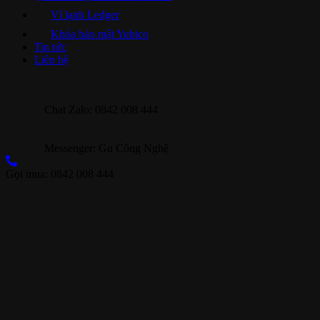
Ví lạnh Ledger
Khóa bảo mật Yubico
Tin tức
Liên hệ
Chat Zalo: 0842 008 444
Messenger: Gu Công Nghệ
Gọi mua: 0842 008 444