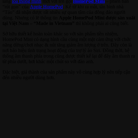
làng
loa thông minh
mới với tên gọi
HomePod Mini
– phiên bản
“rút gọn” của
Apple HomePod
. Kể từ khi ra mắt, tân binh nhà
“Táo” đã nhận được rất nhiều sự quan tâm của đông đảo người
dùng. Nhưng có lẽ thông tin
Apple HomePod Mini được sản xuất
tại Việt Nam – “Made in Vietnam”
thì không phải ai cũng biết.
Sở hữu thiết kế hoàn toàn khác so với sản phẩm tiền nhiệm,
HomePod Mini có dạng hình cầu cùng một mặt cảm ứng với chức
năng dừng/chơi nhạc & nút tăng giảm âm lượng ở trên. Đây còn là
nơi báo hiệu tình trạng hoạt động của trợ lý ảo Siri. Đồng thời, hệ
thống âm thanh phía trong cũng được thiết kế lại để đẩy âm thanh ra
từ phía dưới, hơi khác một chút so với đàn anh.
Đặc biệt, giá thành của sản phẩm này vô cùng hợp lý nên tiếp cận
đến nhiều người dùng hơn.