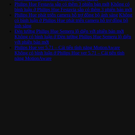
Philips Hue Festavia sắp có thêm 3 phiên bản mới
Không có
bình luận
ở Philips Hue Festavia sắp có thêm 3 phiên bản mới
Philips Hue phát triển camera hỗ trợ đồng bộ ánh sáng
Không
có bình luận
ở Philips Hue phát triển camera hỗ trợ đồng bộ
ánh sáng
Đèn tường Philips Hue Semeru lộ diện với phiên bản mới
Không có bình luận
ở Đèn tường Philips Hue Semeru lộ diện
với phiên bản mới
Philips Hue ver 5.71 – Cải tiến tính năng MotionAware
Không có bình luận
ở Philips Hue ver 5.71 – Cải tiến tính
năng MotionAware