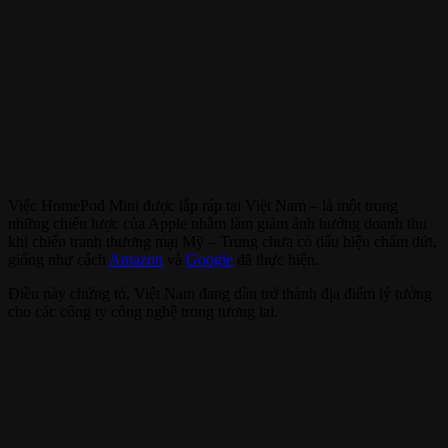
Việc HomePod Mini được lắp ráp tại Việt Nam – là một trong
những chiến lược của Apple nhằm làm giảm ảnh hưởng doanh thu
khi chiến tranh thương mại Mỹ – Trung chưa có dấu hiệu chấm dứt,
giống như cách
Amazon
và
Google
đã thực hiện.
Điều này chứng tỏ, Việt Nam đang dần trở thành địa điểm lý tưởng
cho các công ty công nghệ trong tương lai.