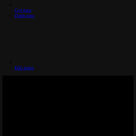
Gọi mua
Danh mục
Đầu trang
Nhà thông minh và Thiết bị công nghệ cao cấp