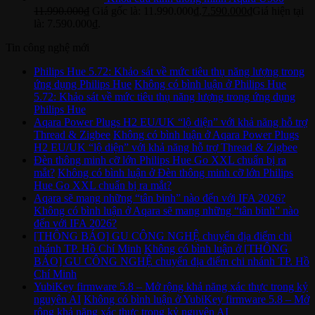
11.990.000
₫
Giá gốc là: 11.990.000₫.
7.590.000
₫
Giá hiện tại
là: 7.590.000₫.
Tin công nghệ mới
Philips Hue 5.72: Khảo sát về mức tiêu thụ năng lượng trong
ứng dụng Philips Hue
Không có bình luận
ở Philips Hue
5.72: Khảo sát về mức tiêu thụ năng lượng trong ứng dụng
Philips Hue
Aqara Power Plugs H2 EU/UK “lộ diện” với khả năng hỗ trợ
Thread & Zigbee
Không có bình luận
ở Aqara Power Plugs
H2 EU/UK “lộ diện” với khả năng hỗ trợ Thread & Zigbee
Đèn thông minh cỡ lớn Philips Hue Go XXL chuẩn bị ra
mắt?
Không có bình luận
ở Đèn thông minh cỡ lớn Philips
Hue Go XXL chuẩn bị ra mắt?
Aqara sẽ mang những “tân binh” nào đến với IFA 2026?
Không có bình luận
ở Aqara sẽ mang những “tân binh” nào
đến với IFA 2026?
[THÔNG BÁO] GU CÔNG NGHỆ chuyển địa điểm chi
nhánh TP. Hồ Chí Minh
Không có bình luận
ở [THÔNG
BÁO] GU CÔNG NGHỆ chuyển địa điểm chi nhánh TP. Hồ
Chí Minh
YubiKey firmware 5.8 – Mở rộng khả năng xác thực trong kỷ
nguyên AI
Không có bình luận
ở YubiKey firmware 5.8 – Mở
rộng khả năng xác thực trong kỷ nguyên AI