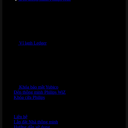
Ví lạnh Ledger
Khóa bảo mật Yubico
Đèn thông minh Philips WiZ
Khóa cửa Philips
HỖ TRỢ KHÁCH HÀNG
Liên hệ
Lắp đặt Nhà thông minh
Hướng dẫn sử dụng