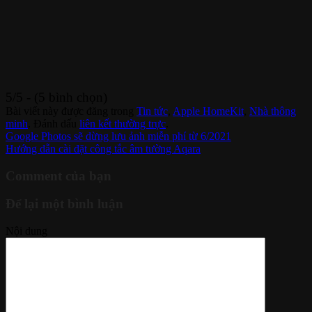
5/5 - (5 bình chọn)
Bài viết này được đăng trong
Tin tức
,
Apple HomeKit
,
Nhà thông
minh
. Đánh dấu
liên kết thường trực
.
Google Photos sẽ dừng lưu ảnh miễn phí từ 6/2021
Hướng dẫn cài đặt công tắc âm tường Aqara
Comment của bạn
Để lại một bình luận
Nội dung