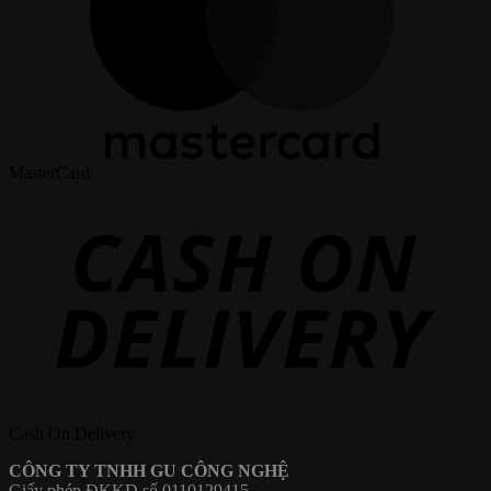
MasterCard
Cash On Delivery
CÔNG TY TNHH GU CÔNG NGHỆ
Giấy phép ĐKKD số 0110129415