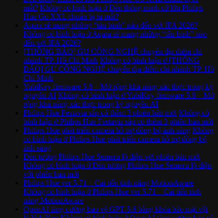
mắt?
Không có bình luận
ở Đèn thông minh cỡ lớn Philips
Hue Go XXL chuẩn bị ra mắt?
Aqara sẽ mang những “tân binh” nào đến với IFA 2026?
Không có bình luận
ở Aqara sẽ mang những “tân binh” nào
đến với IFA 2026?
[THÔNG BÁO] GU CÔNG NGHỆ chuyển địa điểm chi
nhánh TP. Hồ Chí Minh
Không có bình luận
ở [THÔNG
BÁO] GU CÔNG NGHỆ chuyển địa điểm chi nhánh TP. Hồ
Chí Minh
YubiKey firmware 5.8 – Mở rộng khả năng xác thực trong kỷ
nguyên AI
Không có bình luận
ở YubiKey firmware 5.8 – Mở
rộng khả năng xác thực trong kỷ nguyên AI
Philips Hue Festavia sắp có thêm 3 phiên bản mới
Không có
bình luận
ở Philips Hue Festavia sắp có thêm 3 phiên bản mới
Philips Hue phát triển camera hỗ trợ đồng bộ ánh sáng
Không
có bình luận
ở Philips Hue phát triển camera hỗ trợ đồng bộ
ánh sáng
Đèn tường Philips Hue Semeru lộ diện với phiên bản mới
Không có bình luận
ở Đèn tường Philips Hue Semeru lộ diện
với phiên bản mới
Philips Hue ver 5.71 – Cải tiến tính năng MotionAware
Không có bình luận
ở Philips Hue ver 5.71 – Cải tiến tính
năng MotionAware
OpenAI tăng cường bảo vệ GPT-5.6 bằng khóa bảo mật vật
lý YubiKey
Không có bình luận
ở OpenAI tăng cường bảo vệ