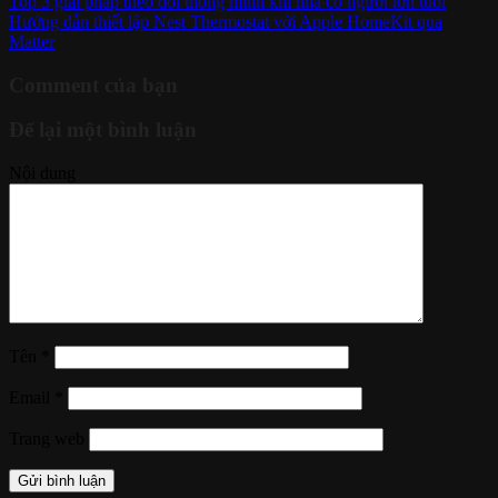
Top 3 giải pháp theo dõi thông minh khi nhà có người lớn tuổi
Hướng dẫn thiết lập Nest Thermostat với Apple HomeKit qua
Matter
Comment của bạn
Để lại một bình luận
Nội dung
Tên
*
Email
*
Trang web