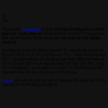
23
Th5
Tháng trước,
Google TV
đã được
tích hợp số lượng lớn các kênh
phát trực tuyến miễn phí
và người dùng Android TV cũng không
phải chờ đợi lâu khi hệ điều hành này
sắp cung cấp trải nghiệm
tương tự
.
Tab
Live
sẽ có trên các thiết bị Android TV như Nvidia Shield TV,
Onn. TV 2021 và các TV của Hisense, TCL… được bán trước năm
2022. Cập nhật mới này sẽ hiển thị tại màn hình chính của Android
TV và chỉ tích hợp với các nội dung miễn phí như Tubi, Plex, Pluto
TV và Haystack… và các kênh từ Google TV. Người dùng có thể
xem mà không cần tải xuống hoặc mở ứng dụng.
Google
cho biết việc tích hợp này sẽ khả dụng cho tất cả các thiết bị
Android TV ở Mỹ trong vài tuần tới.