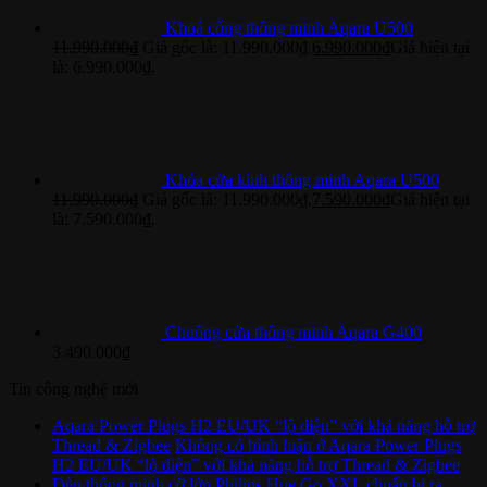
Khoá cổng thông minh Aqara U500
11.990.000
₫
Giá gốc là: 11.990.000₫.
6.990.000
₫
Giá hiện tại
là: 6.990.000₫.
Khóa cửa kính thông minh Aqara U500
11.990.000
₫
Giá gốc là: 11.990.000₫.
7.590.000
₫
Giá hiện tại
là: 7.590.000₫.
Chuông cửa thông minh Aqara G400
3.490.000
₫
Tin công nghệ mới
Aqara Power Plugs H2 EU/UK “lộ diện” với khả năng hỗ trợ
Thread & Zigbee
Không có bình luận
ở Aqara Power Plugs
H2 EU/UK “lộ diện” với khả năng hỗ trợ Thread & Zigbee
Đèn thông minh cỡ lớn Philips Hue Go XXL chuẩn bị ra