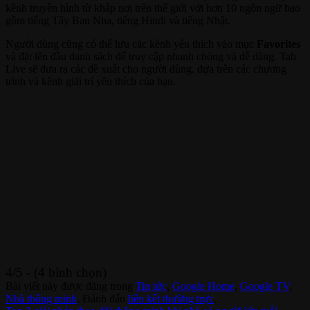
kênh truyền hình từ khắp nơi trên thế giới với hơn 10 ngôn ngữ bao
gồm tiếng Tây Ban Nha, tiếng Hindi và tiếng Nhật.
Người dùng cũng có thể lưu các kênh yêu thích vào mục
Favorites
và đặt lên đầu danh sách để truy cập nhanh chóng và dễ dàng. Tab
Live sẽ đưa ra các đề xuất cho người dùng, dựa trên các chương
trình và kênh giải trí yêu thích của bạn.
4/5 - (4 bình chọn)
Bài viết này được đăng trong
Tin tức
,
Google Home
,
Google TV
,
Nhà thông minh
. Đánh dấu
liên kết thường trực
.