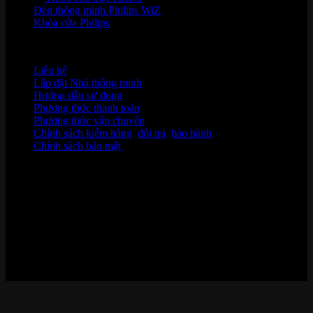
Đèn thông minh Philips WiZ
Khóa cửa Philips
HỖ TRỢ KHÁCH HÀNG
Liên hệ
Lắp đặt Nhà thông minh
Hướng dẫn sử dụng
Phương thức thanh toán
Phương thức vận chuyển
Chính sách kiểm hàng
,
đổi trả
,
bảo hành
Chính sách bảo mật