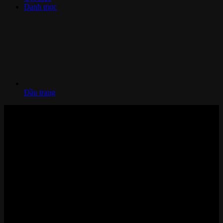
Danh mục
Đầu trang
Nhà thông minh và Thiết bị công nghệ cao cấp
Zalo/Whatsapp:
0842 008 444