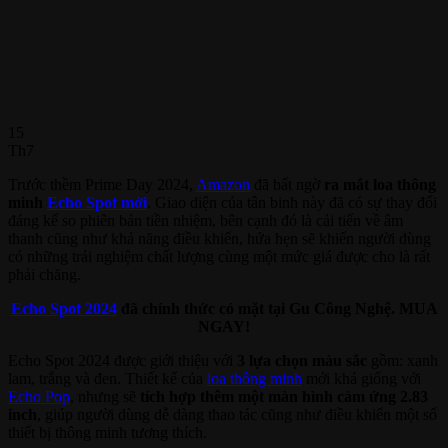
15
Th7
Trước thềm Prime Day 2024,
Amazon
đã bất ngờ
ra
mắt loa thông
minh
Echo Spot mới
. Giao diện của tân binh này đã có sự thay đổi
đáng kể so phiên bản tiền nhiệm, bên cạnh đó là cải tiến về âm
thanh cũng như khả năng điều khiển, hứa hẹn sẽ khiến người dùng
có những trải nghiệm chất lượng cùng một mức giá được cho là rất
phải chăng.
Echo Spot 2024
đã chính thức có mặt tại Gu Công Nghệ. MUA
NGAY!
Echo Spot 2024 được giới thiệu với
3 lựa chọn màu sắc
gồm: xanh
lam, trắng và đen. Thiết kế của
loa thông minh
mới khá giống với
Echo Pop
, nhưng sẽ
tích hợp thêm một màn hình cảm ứng 2.83
inch
, giúp người dùng dễ dàng thao tác cũng như điều khiển một số
thiết bị thông minh tương thích.