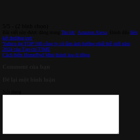
5/5 - (2 bình chọn)
Bài viết này được đăng trong
Tin tức
,
Amazon Alexa
. Đánh dấu
liên
kết thường trực
.
Yubico lọt TOP 100 công ty có tầm ảnh hưởng nhất thế giới năm
2024 của Tạp chí TIME
Cách biến HomePod Mini thành loa di động
Comment của bạn
Để lại một bình luận
Nội dung