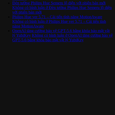
Đèn tường Philips Hue Semeru lộ diện với phiên bản mới
Không có bình luận
ở Đèn tường Philips Hue Semeru lộ diện
với phiên bản mới
Philips Hue ver 5.71 – Cải tiến tính năng MotionAware
Không có bình luận
ở Philips Hue ver 5.71 – Cải tiến tính
năng MotionAware
OpenAI tăng cường bảo vệ GPT-5.6 bằng khóa bảo mật vật
lý YubiKey
Không có bình luận
ở OpenAI tăng cường bảo vệ
GPT-5.6 bằng khóa bảo mật vật lý YubiKey