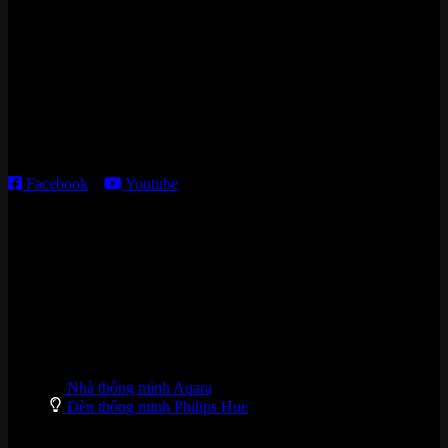
Cửa hàng HN:
15 ngõ 113 Hoàng Cầu, P. Đống Đa, TP. HN
Kho giao HCM
:
179 Nguyễn Cư Trinh, P. Cầu Ông Lãnh, TP. HCM
Thời gian làm việc:
T2 – T6: 8h30 – 12h00; 13h30 – 18h00
T7 – CN: 8h30 – 12h00; 13h30 – 16h00
Facebook
–
Youtube
DANH MỤC SẢN PHẨM
Nhà thông minh Aqara
Đèn thông minh Philips Hue