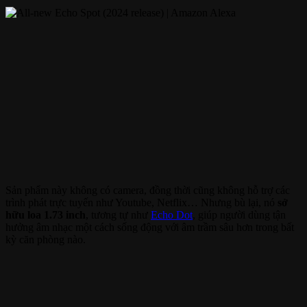
Sản phẩm này không có camera, đồng thời cũng không hỗ trợ các
trình phát trực tuyến như Youtube, Netflix… Nhưng bù lại, nó
sở
hữu loa 1.73 inch
, tương tự như
Echo Dot
, giúp người dùng tận
hưởng âm nhạc một cách sống động với âm trầm sâu hơn trong bất
kỳ căn phòng nào.