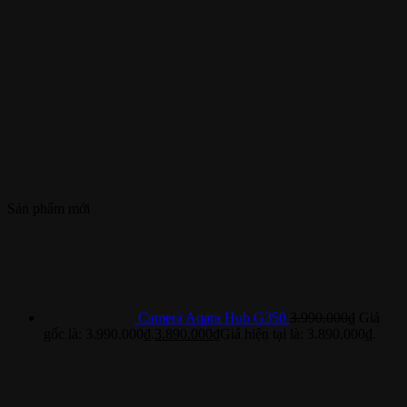
Sản phẩm mới
Camera Aqara Hub G350
3.990.000
₫
Giá
gốc là: 3.990.000₫.
3.890.000
₫
Giá hiện tại là: 3.890.000₫.