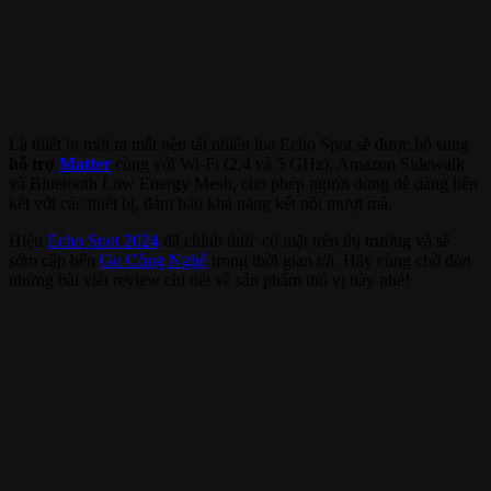
Là thiết bị mới ra mắt nên tất nhiên loa Echo Spot sẽ được bổ sung
hỗ trợ
Matter
cùng với Wi-Fi (2,4 và 5 GHz), Amazon Sidewalk
và Bluetooth Low Energy Mesh, cho phép người dùng dễ dàng liên
kết với các thiết bị, đảm bảo khả năng kết nối mượt mà.
Hiện
Echo Spot 2024
đã chính thức có mặt trên thị trường và sẽ
sớm cập bên
Gu Công Nghệ
trong thời gian tới. Hãy cùng chờ đón
những bài viết review chi tiết về sản phẩm thú vị này nhé!