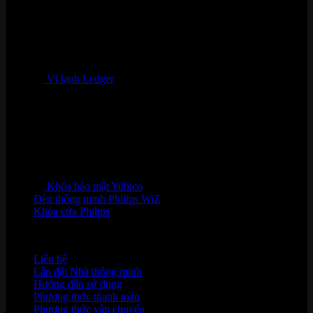
Ví lạnh Ledger
Khóa bảo mật Yubico
Đèn thông minh Philips WiZ
Khóa cửa Philips
HỖ TRỢ KHÁCH HÀNG
Liên hệ
Lắp đặt Nhà thông minh
Hướng dẫn sử dụng
Phương thức thanh toán
Phương thức vận chuyển