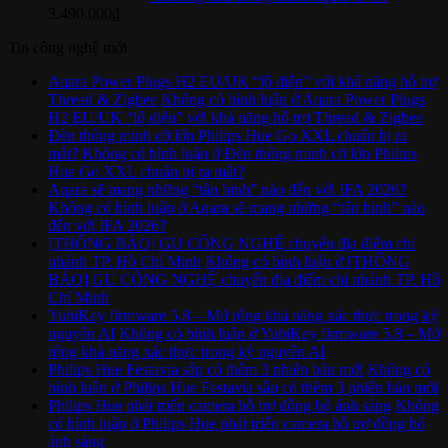
3.490.000
₫
Tin công nghệ mới
Aqara Power Plugs H2 EU/UK “lộ diện” với khả năng hỗ trợ
Thread & Zigbee
Không có bình luận
ở Aqara Power Plugs
H2 EU/UK “lộ diện” với khả năng hỗ trợ Thread & Zigbee
Đèn thông minh cỡ lớn Philips Hue Go XXL chuẩn bị ra
mắt?
Không có bình luận
ở Đèn thông minh cỡ lớn Philips
Hue Go XXL chuẩn bị ra mắt?
Aqara sẽ mang những “tân binh” nào đến với IFA 2026?
Không có bình luận
ở Aqara sẽ mang những “tân binh” nào
đến với IFA 2026?
[THÔNG BÁO] GU CÔNG NGHỆ chuyển địa điểm chi
nhánh TP. Hồ Chí Minh
Không có bình luận
ở [THÔNG
BÁO] GU CÔNG NGHỆ chuyển địa điểm chi nhánh TP. Hồ
Chí Minh
YubiKey firmware 5.8 – Mở rộng khả năng xác thực trong kỷ
nguyên AI
Không có bình luận
ở YubiKey firmware 5.8 – Mở
rộng khả năng xác thực trong kỷ nguyên AI
Philips Hue Festavia sắp có thêm 3 phiên bản mới
Không có
bình luận
ở Philips Hue Festavia sắp có thêm 3 phiên bản mới
Philips Hue phát triển camera hỗ trợ đồng bộ ánh sáng
Không
có bình luận
ở Philips Hue phát triển camera hỗ trợ đồng bộ
ánh sáng